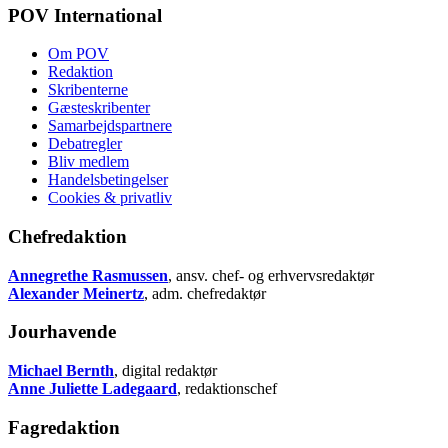
POV International
Om POV
Redaktion
Skribenterne
Gæsteskribenter
Samarbejdspartnere
Debatregler
Bliv medlem
Handelsbetingelser
Cookies & privatliv
Chefredaktion
Annegrethe Rasmussen
, ansv. chef- og erhvervsredaktør
Alexander Meinertz
, adm. chefredaktør
Jourhavende
Michael Bernth
, digital redaktør
Anne Juliette Ladegaard
, redaktionschef
Fagredaktion