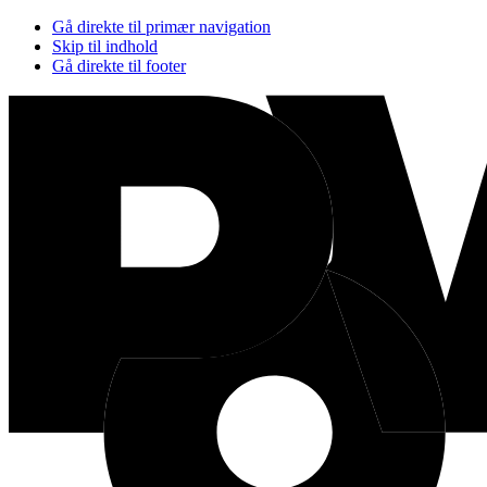
Gå direkte til primær navigation
Skip til indhold
Gå direkte til footer