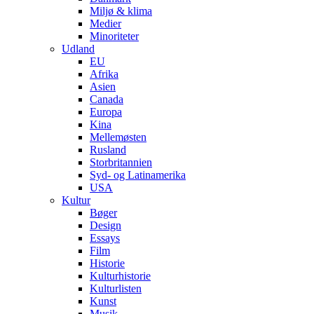
Miljø & klima
Medier
Minoriteter
Udland
EU
Afrika
Asien
Canada
Europa
Kina
Mellemøsten
Rusland
Storbritannien
Syd- og Latinamerika
USA
Kultur
Bøger
Design
Essays
Film
Historie
Kulturhistorie
Kulturlisten
Kunst
Musik