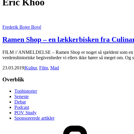
Eric Khoo
International
Frederik Bojer Bové
Ramen Shop – en lækkerbisken fra Culin
FILM // ANMELDELSE – Ramen Shop er noget så sjældent som en film f
verdenshistoriske begivenheder vi ellers ikke hører så meget om. Og 
23.03.2019
|
Kultur
,
Film
,
Mad
Footer
Overblik
Tophistorier
Seneste
Debat
Podcast
POV Study
Sponsorerede artikler