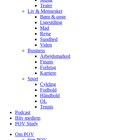
Teater
Liv & Mennesker
Børn & unge
Ligestilling
Mad
Rejse
Sundhed
Viden
Business
Arbejdsmarked
Finans
Forbrug
Karriere
Sport
Cykling
Fodbold
Håndbold
OL
Tennis
Podcast
Bliv medlem
POV Study
Om POV
Støt POV