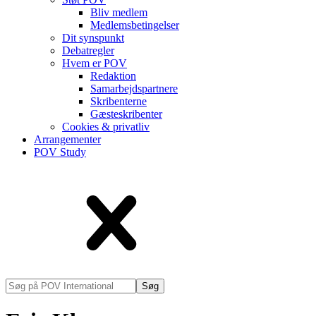
Bliv medlem
Medlems­betingelser
Dit synspunkt
Debatregler
Hvem er POV
Redaktion
Samarbejdspartnere
Skribenterne
Gæsteskribenter
Cookies & privatliv
Arrangementer
POV Study
Søg
på
POV