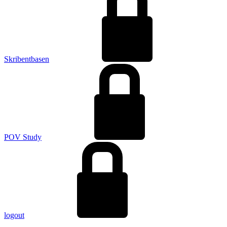
Skribentbasen
POV Study
logout