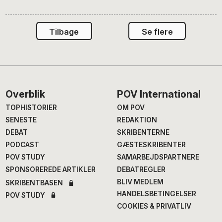
Tilbage
Se flere
Footer
Overblik
POV International
TOPHISTORIER
OM POV
SENESTE
REDAKTION
DEBAT
SKRIBENTERNE
PODCAST
GÆSTESKRIBENTER
POV STUDY
SAMARBEJDSPARTNERE
SPONSOREREDE ARTIKLER
DEBATREGLER
BLIV MEDLEM
SKRIBENTBASEN
HANDELSBETINGELSER
POV STUDY
COOKIES & PRIVATLIV