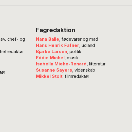
baserede
Fagredaktion
nsv. chef- og
Nana Balle
, fødevarer og mad
Hans Henrik Fafner
, udland
chefredaktør
Bjarke Larsen
, politik
Eddie Michel
, musik
Isabella Miehe-Renard
, litteratur
Susanne Sayers
, videnskab
tør
Mikkel Stolt
, filmredaktør