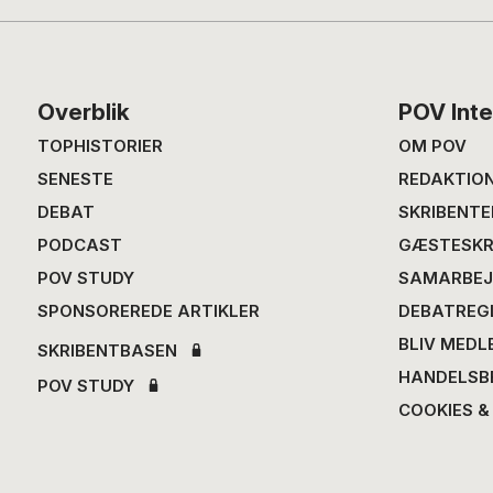
Footer
Overblik
POV Inte
TOPHISTORIER
OM POV
SENESTE
REDAKTIO
DEBAT
SKRIBENTE
PODCAST
GÆSTESKR
POV STUDY
SAMARBEJ
SPONSOREREDE ARTIKLER
DEBATREG
BLIV MEDL
SKRIBENTBASEN
HANDELSB
POV STUDY
COOKIES &