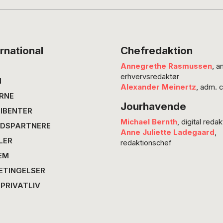
mere bæredygtig kost indebærer flere plante
fødevarer og mindre madspild, har…
rnational
Chefredaktion
Annegrethe Rasmussen
, a
erhvervsredaktør
N
Alexander Meinertz
, adm. 
RNE
Jourhavende
IBENTER
Michael Bernth
, digital redak
DSPARTNERE
Anne Juliette Ladegaard
,
LER
redaktionschef
EM
ETINGELSER
 PRIVATLIV