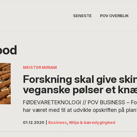
SENESTE
POV OVERBLIK
ood
MEISTER MIRIAM
Forskning skal give skin
veganske pølser et kn
FØDEVARETEKNOLOGI // POV BUSINESS – Fo
har været med til at udvikle opskriften på pl
pølser uden skind. Arbejdet fortsætter i labora
01.12.2020
|
Business
,
Miljø & bæredygtighed
nu forsøger at ændre ingrediensernes kemiske
veganske pølser kan få det eftertragtede kn