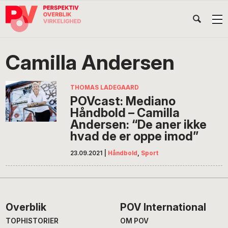
Gå
Skip
Gå
Head
direkte
til
direkte
til
indhold
til
Højr
primær
footer
Søg
på
navigation
Camilla Andersen
POV
International
THOMAS LADEGAARD
POVcast: Mediano
Håndbold – Camilla
Andersen: “De aner ikke
hvad de er oppe imod”
23.09.2021
|
Håndbold
,
Sport
Footer
Overblik
POV International
TOPHISTORIER
OM POV