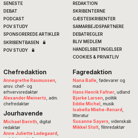
SENESTE
REDAKTION
DEBAT
SKRIBENTERNE
PODCAST
GÆSTESKRIBENTER
POV STUDY
SAMARBEJDSPARTNERE
SPONSOREREDE ARTIKLER
DEBATREGLER
BLIV MEDLEM
SKRIBENTBASEN
HANDELSBETINGELSER
POV STUDY
COOKIES & PRIVATLIV
Chefredaktion
Fagredaktion
Annegrethe Rasmussen
,
Nana Balle
, fødevarer og
ansv. chef- og
mad
erhvervsredaktør
Hans Henrik Fafner
, udland
Alexander Meinertz
, adm.
Bjarke Larsen
, politik
chefredaktør
Eddie Michel
, musik
Isabella Miehe-Renard
,
Jourhavende
litteratur
Susanne Sayers
, videnskab
Michael Bernth
, digital
Mikkel Stolt
, filmredaktør
redaktør
Anne Juliette Ladegaard
,