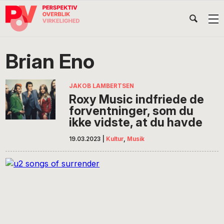
Gå
Skip
Gå
Head
direkte
til
direkte
til
indhold
til
Højr
primær
footer
Søg
på
navigation
Brian Eno
POV
International
JAKOB LAMBERTSEN
Roxy Music indfriede de
forventninger, som du
ikke vidste, at du havde
19.03.2023
|
Kultur
,
Musik