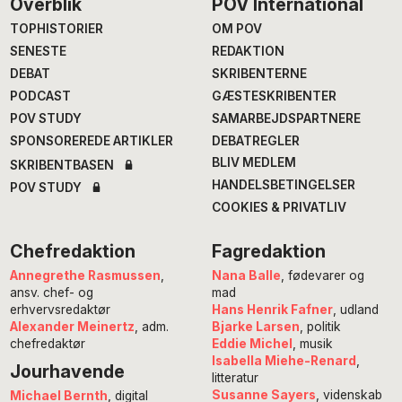
Footer
Overblik
POV International
TOPHISTORIER
OM POV
SENESTE
REDAKTION
DEBAT
SKRIBENTERNE
PODCAST
GÆSTESKRIBENTER
POV STUDY
SAMARBEJDSPARTNERE
SPONSOREREDE ARTIKLER
DEBATREGLER
BLIV MEDLEM
SKRIBENTBASEN
HANDELSBETINGELSER
POV STUDY
COOKIES & PRIVATLIV
Chefredaktion
Fagredaktion
Annegrethe Rasmussen
,
Nana Balle
, fødevarer og
ansv. chef- og
mad
erhvervsredaktør
Hans Henrik Fafner
, udland
Alexander Meinertz
, adm.
Bjarke Larsen
, politik
chefredaktør
Eddie Michel
, musik
Isabella Miehe-Renard
,
Jourhavende
litteratur
Susanne Sayers
, videnskab
Michael Bernth
, digital