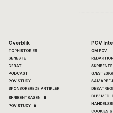
Footer
Overblik
POV Inte
TOPHISTORIER
OM POV
SENESTE
REDAKTIO
DEBAT
SKRIBENTE
PODCAST
GÆSTESKR
POV STUDY
SAMARBEJ
SPONSOREREDE ARTIKLER
DEBATREG
BLIV MEDL
SKRIBENTBASEN
HANDELSB
POV STUDY
COOKIES &