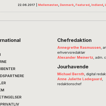
familie, der var ombord på en båd, som sank.
22.06.2017
|
Mellemøsten
,
Danmark
,
Featured
,
Indland
,
familiemedlemmer skyllede døde op på strand
på Lesbos og stiftede Humans 4 Humanity, de
hjulpet de mange flygtninge,…
rnational
Chefredaktion
Annegrethe Rasmussen
, a
erhvervsredaktør
N
Alexander Meinertz
, adm. 
RNE
Jourhavende
IBENTER
Michael Bernth
, digital redak
DSPARTNERE
Anne Juliette Ladegaard
,
LER
redaktionschef
EM
ETINGELSER
 PRIVATLIV