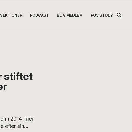
Hea
SEKTIONER
PODCAST
BLIV MEDLEM
POV STUDY
Høj
 stiftet
er
ien i 2014, men
e efter sin