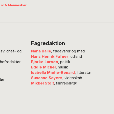
 Mens
Liv & Mennesker
en, blev Rafat
r siden har
Fagredaktion
nsv. chef- og
Nana Balle
, fødevarer og mad
Hans Henrik Fafner
, udland
chefredaktør
Bjarke Larsen
, politik
Eddie Michel
, musik
Isabella Miehe-Renard
, litteratur
Susanne Sayers
, videnskab
tør
Mikkel Stolt
, filmredaktør