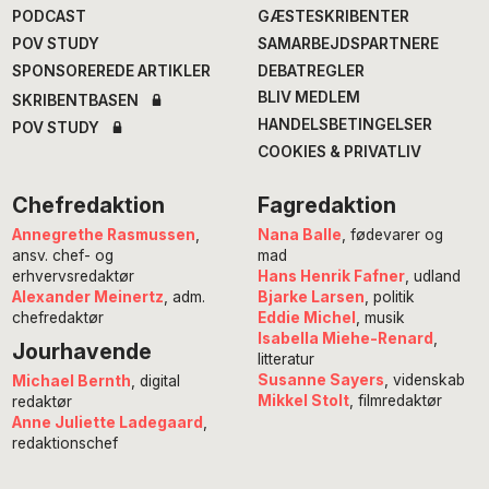
PODCAST
GÆSTESKRIBENTER
POV STUDY
SAMARBEJDSPARTNERE
SPONSOREREDE ARTIKLER
DEBATREGLER
BLIV MEDLEM
SKRIBENTBASEN
HANDELSBETINGELSER
POV STUDY
COOKIES & PRIVATLIV
Chefredaktion
Fagredaktion
Annegrethe Rasmussen
,
Nana Balle
, fødevarer og
ansv. chef- og
mad
erhvervsredaktør
Hans Henrik Fafner
, udland
Alexander Meinertz
, adm.
Bjarke Larsen
, politik
chefredaktør
Eddie Michel
, musik
Isabella Miehe-Renard
,
Jourhavende
litteratur
Susanne Sayers
, videnskab
Michael Bernth
, digital
Mikkel Stolt
, filmredaktør
redaktør
Anne Juliette Ladegaard
,
redaktionschef