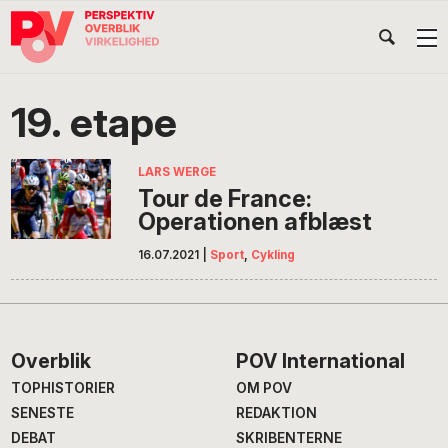
Gå
Skip
Gå
Head
direkte
til
direkte
til
indhold
til
Højr
primær
footer
Søg
på
navigation
19. etape
POV
International
LARS WERGE
Tour de France:
Operationen afblæst
16.07.2021
|
Sport
,
Cykling
Footer
Overblik
POV International
TOPHISTORIER
OM POV
SENESTE
REDAKTION
DEBAT
SKRIBENTERNE