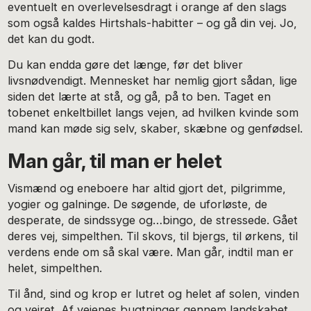
eventuelt en overlevelsesdragt i orange af den slags
som også kaldes Hirtshals-habitter – og gå din vej. Jo,
det kan du godt.
Du kan endda gøre det længe, før det bliver
livsnødvendigt. Mennesket har nemlig gjort sådan, lige
siden det lærte at stå, og gå, på to ben. Taget en
tobenet enkeltbillet langs vejen, ad hvilken kvinde som
mand kan møde sig selv, skaber, skæbne og genfødsel.
Man går, til man er helet
Vismænd og eneboere har altid gjort det, pilgrimme,
yogier og galninge. De søgende, de uforløste, de
desperate, de sindssyge og…bingo, de stressede. Gået
deres vej, simpelthen. Til skovs, til bjergs, til ørkens, til
verdens ende om så skal være. Man går, indtil man er
helet, simpelthen.
Til ånd, sind og krop er lutret og helet af solen, vinden
og vejret. Af vejenes bugtninger gennem landskabet,