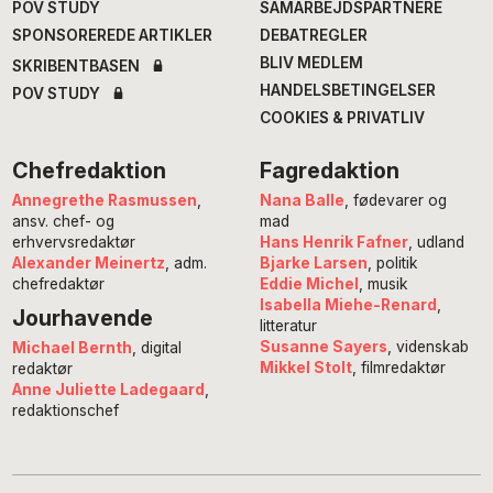
POV STUDY
SAMARBEJDSPARTNERE
SPONSOREREDE ARTIKLER
DEBATREGLER
BLIV MEDLEM
SKRIBENTBASEN
HANDELSBETINGELSER
POV STUDY
COOKIES & PRIVATLIV
Chefredaktion
Fagredaktion
Annegrethe Rasmussen
,
Nana Balle
, fødevarer og
ansv. chef- og
mad
erhvervsredaktør
Hans Henrik Fafner
, udland
Alexander Meinertz
, adm.
Bjarke Larsen
, politik
chefredaktør
Eddie Michel
, musik
Isabella Miehe-Renard
,
Jourhavende
litteratur
Susanne Sayers
, videnskab
Michael Bernth
, digital
Mikkel Stolt
, filmredaktør
redaktør
Anne Juliette Ladegaard
,
redaktionschef