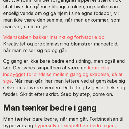
det tvivlsomt, om det forgangnes appel er stærk nok
til at hive den gående tilbage i folden, og skulle man
endelig vende om og gå hjem i sine egne fodspor, vil
man ikke være den samme, når man ankommer, som
man var, da man gik.
Videnskaben bakker instinkt og forhistorie op.
Kreativitet og problemløsning blomstrer mangefold,
når man rejser sig op og går.
Og gang er ikke bare bedre end sidning, men også end
løb. Der synes simpelthen at være en
kompleks
indbygget forbindelse mellem gang og skabelse, så at
sige
. Når man går, har man lettere ved at genskabe sig
selv som at
være
i verden. De to ting følges af helse og
fødder. Skridt efter skridt. Step by step, come on.
Man tænker bedre i gang
Man tænker bare bedre, når man går. Forbindelsen til
hypervers og
hyperselv er simpelthen bedre i gang
.