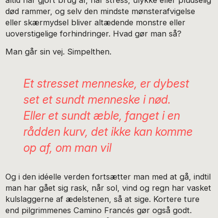
altid har gjort brug af, når stress, ulykke eller pludselig
død rammer, og selv den mindste mønsterafvigelse
eller skærmydsel bliver altædende monstre eller
uoverstigelige forhindringer. Hvad gør man så?
Man går sin vej. Simpelthen.
Et stresset menneske, er dybest
set et sundt menneske i nød.
Eller et sundt æble, fanget i en
rådden kurv, det ikke kan komme
op af, om man vil
Og i den idéelle verden fortsætter man med at gå, indtil
man har gået sig rask, når sol, vind og regn har vasket
kulslaggerne af ædelstenen, så at sige.
Kortere ture
end pilgrimmenes
Camino Francés
gør også godt.