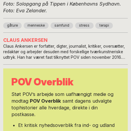
Foto: Solopgang på Tippen i Københavns Sydhavn.
Foto: Eva Zelander.
gåture
menneske
samfund
stress
terapi
CLAUS ANKERSEN
Claus Ankersen er forfatter, digter, journalist, kritiker, oversætter,
redaktør og arbejder desuden med forskellige tværkunstneriske
udtryk. Han har været fast tilknyttet POV siden november 2016.
Claus Ankersen er forperson for Danske Skønlitterære Forfattere
og bestyrelsesmedlem i European Writers' Council. Han er
forfatter til 19 bøger. Han skriver digte, prosa og non-fiktion, og
POV Overblik
arbejder med et tværkunstnerisk og internationalt fokus. Udvalgt
materiale er oversat til svensk, finsk, estisk, russisk, polsk,
tjekkisk, ukrainsk, rumænsk, tysk, udmurt, bulgarsk, engelsk,
Støt POV’s arbejde som uafhængigt medie og
usbekisk, spansk, malayalam, makedonsk, græsk, tyrkisk,
modtag
POV Overblik
samt dagens udvalgte
portugisisk og kinesisk.
tophistorier alle hverdage, direkte i din
postkasse.
Et kritisk nyhedsoverblik fra ind- og udland