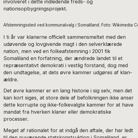
involveret i dette indledende freds- og
nationsopbygningsprojekt.
Afstemningssted ved kommunalvalg i Somaliland. Foto: Wikimedia
I ti år var klanerne officielt sammensmeltet med den
udøvende og lovgivende magt i den selverklærede
nation, men ved en folkeafstemning i 2001 fik
Somaliland en forfatning, der ændrede landet til et
repræsentativt demokrati i vestlig forstand, dog med
den undtagelse, at dets øvre kammer udgøres af klan-
ældre.
Det øvre kammer er en lang historie i sig selv, men det
kan kort siges, at store dele af befolkningen ikke anser
dette korrupte og ikke-folkevalgte kammer for at have
mandat fra hverken klaner eller demokratiske
processer.
Meget af rationalet for at indgå den aftale, der har ledt
til den nuværende statskonstruktion i Somaliland, er