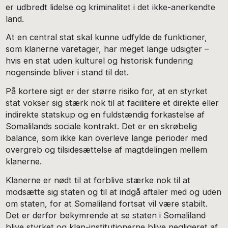
er udbredt lidelse og kriminalitet i det ikke-anerkendte
land.
At en central stat skal kunne udfylde de funktioner,
som klanerne varetager, har meget lange udsigter –
hvis en stat uden kulturel og historisk fundering
nogensinde bliver i stand til det.
På kortere sigt er der større risiko for, at en styrket
stat vokser sig stærk nok til at facilitere et direkte eller
indirekte statskup og en fuldstændig forkastelse af
Somalilands sociale kontrakt. Det er en skrøbelig
balance, som ikke kan overleve lange perioder med
overgreb og tilsidesættelse af magtdelingen mellem
klanerne.
Klanerne er nødt til at forblive stærke nok til at
modsætte sig staten og til at indgå aftaler med og uden
om staten, for at Somaliland fortsat vil være stabilt.
Det er derfor bekymrende at se staten i Somaliland
blive styrket og klan-institutionerne blive negligeret af