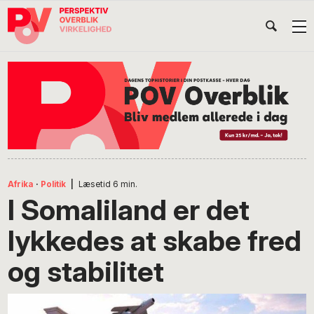
Gå
Skip
Gå
Head
direkte
til
direkte
til
indhold
til
Højr
primær
footer
Søg
på
navigation
POV
International
Afrika
·
Politik
|
Læsetid
6
min.
I Somaliland er det
lykkedes at skabe fred
og stabilitet