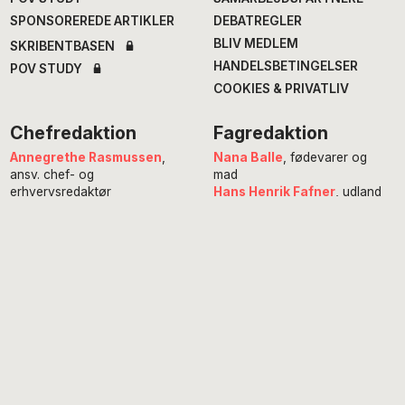
SPONSOREREDE ARTIKLER
DEBATREGLER
BLIV MEDLEM
SKRIBENTBASEN
HANDELSBETINGELSER
POV STUDY
COOKIES & PRIVATLIV
Chefredaktion
Fagredaktion
Annegrethe Rasmussen
,
Nana Balle
, fødevarer og
ansv. chef- og
mad
erhvervsredaktør
Hans Henrik Fafner
, udland
Alexander Meinertz
, adm.
Bjarke Larsen
, politik
chefredaktør
Eddie Michel
, musik
Isabella Miehe-Renard
,
Jourhavende
litteratur
Susanne Sayers
, videnskab
Michael Bernth
, digital
Mikkel Stolt
, filmredaktør
redaktør
Anne Juliette Ladegaard
,
redaktionschef