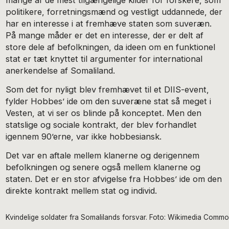
mange af de mest tilgængelige kilder for forskere, som
politikere, forretningsmænd og vestligt uddannede, der
har en interesse i at fremhæve staten som suveræn.
På mange måder er det en interesse, der er delt af
store dele af befolkningen, da ideen om en funktionel
stat er tæt knyttet til argumenter for international
anerkendelse af Somaliland.
Som det for nyligt blev fremhævet til et DIIS-event,
fylder Hobbes’ ide om den suveræne stat så meget i
Vesten, at vi ser os blinde på konceptet. Men den
statslige og sociale kontrakt, der blev forhandlet
igennem 90’erne, var ikke hobbesiansk.
Det var en aftale mellem klanerne og derigennem
befolkningen og senere også mellem klanerne og
staten. Det er en stor afvigelse fra Hobbes’ ide om den
direkte kontrakt mellem stat og individ.
Kvindelige soldater fra Somalilands forsvar. Foto: Wikimedia Comm