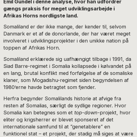
Emil Gundel i denne analyse, hvor han udfordrer
gængs praksis for meget udviklingsarbejde i
Afrikas Horns nordligste land.
Somaliland er der ikke mange, der kender til, selvom
Danmark er et af de donorlande, der har været meget
involveret i udviklingsprojekter i den unikke nation på
toppen af Afrikas Horn.
Somaliland erklærede sig uafhængigt tilbage i 1991, da
Siad Barre-regimet i Somalia kollapsede i kølvandet på
en lang, brutal konflikt med forfølgelse af de somaliske
klaner, som Mogadishu-regimet siden begyndelsen af
1980’erne havde betragtet som fjender.
Herfra begynder Somalilands historie at afvige fra
resten af Somalias, særligt de sydlige regioner. Hvor
Somalia kan betegnes som et
top-down
-projekt, hvor
eliter og krigsherrer er blevet sponseret af det
internationale samfund til at ”genetablere” en
funktionel stat – et projekt, der stadig må siges at være