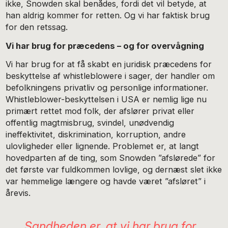
ikke, Snowden skal benådes, fordi det vil betyde, at
han aldrig kommer for retten. Og vi har faktisk brug
for den retssag.
Vi har brug for præcedens – og for overvågning
Vi har brug for at få skabt en juridisk præcedens for
beskyttelse af whistleblowere i sager, der handler om
befolkningens privatliv og personlige informationer.
Whistleblower-beskyttelsen i USA er nemlig lige nu
primært rettet mod folk, der afslører privat eller
offentlig magtmisbrug, svindel, unødvendig
ineffektivitet, diskrimination, korruption, andre
ulovligheder eller lignende. Problemet er, at langt
hovedparten af de ting, som Snowden ”afslørede” for
det første var fuldkommen lovlige, og dernæst slet ikke
var hemmelige længere og havde været ”afsløret” i
årevis.
Sandheden er, at vi har brug for