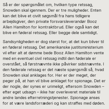
Så er der spørgsmålet om, hvilken type retssag,
Snowden skal igennem. Der er tre muligheder. Enten
kan det blive et civilt søgsmål fra hans tidligere
arbejdsgiver, den private forsvarsleverandør Booz
Allen Hamilton for kontraktbrud. Eller også kan det
blive en føderal retssag. Eller begge dele samtidigt.
Sandsynligheden er dog størst for, at det kun bliver til
en føderal retssag. Det amerikanske justitsministerium
vil efter alt at dømme bede Booz Allen Hamilton vente
med en eventuel civil retssag indtil den føderale er
overstået, så førstnævnte ikke påvirker sidstnævnte. I
den føderale retssag er det næste spørgsmål så, hvad
Snowden skal anklages for. Her er der meget, der
peger på, at han vil blive anklaget for spionage. Det er
der nogle, der synes er urimeligt, eftersom Snowden –
efter eget udsagn – ikke har overleveret materiale til
andre landes efterretningstjenester. Spionage anses
for at være landsforræderi og kan straffes med døden.