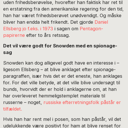
uden frihedsberøvelse, hvorefter han faktisk har ret til
en erstatning fra den amerikanske regering for den tid,
han har været frihedsberøvet unødvendigt. Og måske
bliver han endda helt frikendt. Det gjorde
Daniel
Ellsberg jo f.eks. i 1973
i sagen om
Pentagon-
papirerne
efter to års retssag.
Det vil være godt for Snowden med en spionage-
sag
Snowden kan dog alligevel godt have en interesse i –
ligesom Ellsberg – at blive anklaget efter spionage-
paragraffen, især hvis det er det eneste, han anklages
for. For det ville betyde, at det ville blive undersøgt til
bunds, hvorvidt der er hold i anklagerne om, at han
har overleveret hemmeligstemplet materiale til
russerne – noget,
russiske efterretningsfolk påstår er
tilfældet.
Hvis han har rent mel i posen, som han påstår, vil det
udelukkende være positivt for ham at blive renset for