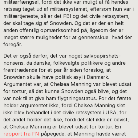
militærfængsel, fordi det ikke var muligt at få hendes
retssag taget ud af militærsystemet, eftersom hun var i
militærtjeneste, så er det FBI og det civile retssystem,
der skal tage sig af Snowden. Og det er der en helt
anden offentlig opmærksomhed på, ligesom der er
meget større muligheder for at gennemskue, hvad der
foregår.
Det er også derfor, det var noget sølvpapirshats-
nonsens, da danske, folkevalgte politikere og andre
fremtrædende for et par år siden foreslog, at
Snowden skulle have politisk asyl i Danmark.
Argumentet var, at Chelsea Manning var blevet udsat
for tortur, så det kunne Snowden også blive, og det
var nok til at give ham flygtningestatus. For det første
holder argumentet ikke, fordi Chelsea Manning slet
ikke blev behandlet i det civile retssystem i USA, for
det andet holder det ikke, fordi det slet ikke er bevist,
at Chelsea Manning er blevet udsat for tortur. En
rapport fra FN
påpegede, at Manning havde været