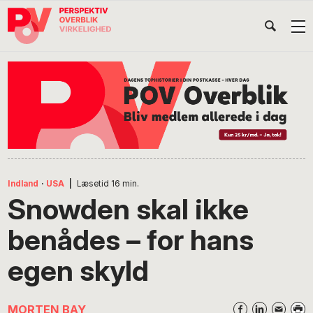
Gå
Skip
Gå
Head
direkte
til
direkte
til
indhold
til
Højr
primær
footer
Søg
på
navigation
POV
International
Indland
·
USA
|
Læsetid
16
min.
Snowden skal ikke
benådes – for hans
egen skyld
MORTEN BAY