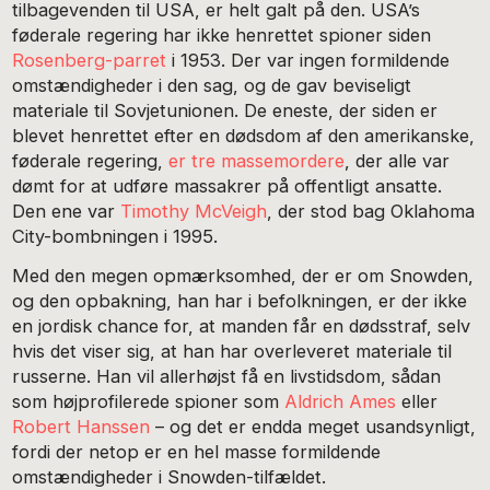
tilbagevenden til USA, er helt galt på den. USA’s
føderale regering har ikke henrettet spioner siden
Rosenberg-parret
i 1953. Der var ingen formildende
omstændigheder i den sag, og de gav beviseligt
materiale til Sovjetunionen. De eneste, der siden er
blevet henrettet efter en dødsdom af den amerikanske,
føderale regering,
er tre massemordere
, der alle var
dømt for at udføre massakrer på offentligt ansatte.
Den ene var
Timothy McVeigh
, der stod bag Oklahoma
City-bombningen i 1995.
Med den megen opmærksomhed, der er om Snowden,
og den opbakning, han har i befolkningen, er der ikke
en jordisk chance for, at manden får en dødsstraf, selv
hvis det viser sig, at han har overleveret materiale til
russerne. Han vil allerhøjst få en livstidsdom, sådan
som højprofilerede spioner som
Aldrich Ames
eller
Robert Hanssen
– og det er endda meget usandsynligt,
fordi der netop er en hel masse formildende
omstændigheder i Snowden-tilfældet.