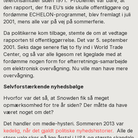
telefonsamtaler siden 1971. Problemet var bare, at
den rapport, der fra EU’s side skulle offentliggøre og
fordømme ECHELON-programmet, blev fremlagt i juli
2001, mens alle var på vej på sommerferie.
Da politikerne kom tilbage, stemte de om at vedtage
rapporten til offentliggørrelse. Det var 5. september
2001. Seks dage senere fløj to fly ind i World Trade
Center, og så var alle ligesom ret ligeglade med at
fordømme nogen form for efterretnings-samarbejde
om elektronisk overvågning. Nu ville man have mere
overvågning.
Selvforstærkende nyhedsbølge
Hvorfor var det så, at Snowden fik så meget
opmærksomhed for tre år siden? Der måtte da have
været noget om det?
Det handler om medie-hysteri. Sommeren 2013 var
kedelig, når det gjaldt politiske nyhedshistorier.
Alle de
store valg sker på lige årstal i USA og største skandale