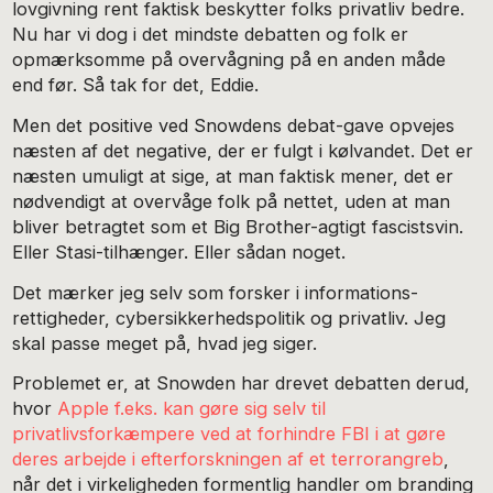
lovgivning rent faktisk beskytter folks privatliv bedre.
Nu har vi dog i det mindste debatten og folk er
opmærksomme på overvågning på en anden måde
end før. Så tak for det, Eddie.
Men det positive ved Snowdens debat-gave opvejes
næsten af det negative, der er fulgt i kølvandet. Det er
næsten umuligt at sige, at man faktisk mener, det er
nødvendigt at overvåge folk på nettet, uden at man
bliver betragtet som et Big Brother-agtigt fascistsvin.
Eller Stasi-tilhænger. Eller sådan noget.
Det mærker jeg selv som forsker i informations-
rettigheder, cybersikkerhedspolitik og privatliv. Jeg
skal passe meget på, hvad jeg siger.
Problemet er, at Snowden har drevet debatten derud,
hvor
Apple f.eks. kan gøre sig selv til
privatlivsforkæmpere ved at forhindre FBI i at gøre
deres arbejde i efterforskningen af et terrorangreb
,
når det i virkeligheden formentlig handler om branding