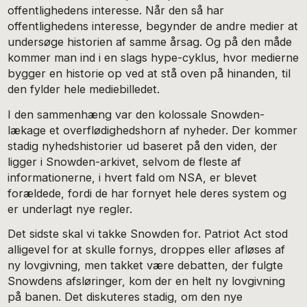
offentlighedens interesse. Når den så har
offentlighedens interesse, begynder de andre medier at
undersøge historien af samme årsag. Og på den måde
kommer man ind i en slags hype-cyklus, hvor medierne
bygger en historie op ved at stå oven på hinanden, til
den fylder hele mediebilledet.
I den sammenhæng var den kolossale Snowden-
lækage et overflødighedshorn af nyheder. Der kommer
stadig nyhedshistorier ud baseret på den viden, der
ligger i Snowden-arkivet, selvom de fleste af
informationerne, i hvert fald om NSA, er blevet
forældede, fordi de har fornyet hele deres system og
er underlagt nye regler.
Det sidste skal vi takke Snowden for. Patriot Act stod
alligevel for at skulle fornys, droppes eller afløses af
ny lovgivning, men takket være debatten, der fulgte
Snowdens afsløringer, kom der en helt ny lovgivning
på banen. Det diskuteres stadig, om den nye