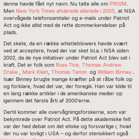
denne havde fået nyt navn. Nu talte alle om
PRISM
.
Men
New York Times afslørede allerede i 2005,
at NSA
overvågede telefonsamtaler og e-mails under Patriot
Act og ikke altid med de rette dommerkendelser på
plads.
Det skete, da en række whistleblowers havde svært
ved at acceptere, hvad der var sket bl.a. i NSA siden
2002, da de nye initiativer under Patriot Act blev sat i
kraft. Det er folk som
Russ Tice,
Thomas Andrew
Drake
,
Mark Klein
,
Thomas Tamm
og
William Binney
.
Især Binney brugte mange kræfter på at råbe folk op
og forklare, hvad det var, der foregik. Han var kilde til
en lang række artikler i de amerikanske medier op
igennem det første årti af 2000’erne.
Dertil kommer alle overvågningsforskerne, som var
bekymrede over Patriot Act. På dette akademiske felt
var der hed debat om det etiske og forsvarlige i, hvad
der nu var lovligt i USA – og derfor stensikkert også