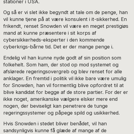
stationer i USA.
Og så er vi slet ikke begyndt at tale om de penge, han
vil kunne tjene på at være konsulent i it-sikkerhed. En
frikendt, renset Snowden vil være en meget prestigiøs
mand at kunne præsentere i sit korps af
cybersikkerheds-eksperter i den kommende
cyberkrigs-bårne tid. Det er der mange penge i.
Endelig vil han kunne nyde godt af sin position som
folkehelt. Som ham, der stod op mod systemet og
afslørede regeringsovergreb og blev renset for alle
anklager. En fremtid i politik vil ikke bare være umulig
for Snowden, han vil formentlig blive opfordret til at
blive kandidat for begge af de store partier. For der er
ikke noget, amerikanske vælgere elsker mere end
nogen, der beviseligt kan penetrere de tunge
regeringssystemer og påpege spild og usikkerhed.
Hvis Snowden i stedet bliver benådet, vil han
sandsynligvis kunne få glæde af mange af de