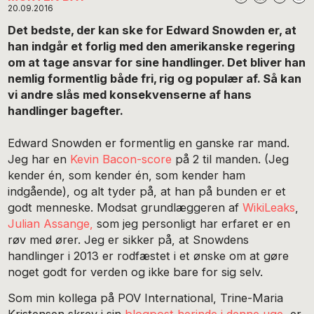
20.09.2016
Det bedste, der kan ske for Edward Snowden er, at
han indgår et forlig med den amerikanske regering
om at tage ansvar for sine handlinger. Det bliver han
nemlig formentlig både fri, rig og populær af. Så kan
vi andre slås med konsekvenserne af hans
handlinger bagefter.
Edward Snowden er formentlig en ganske rar mand.
Jeg har en
Kevin Bacon-score
på 2 til manden. (Jeg
kender én, som kender én, som kender ham
indgående), og alt tyder på, at han på bunden er et
godt menneske. Modsat grundlæggeren af
WikiLeaks
,
Julian Assange,
som jeg personligt har erfaret er en
røv med ører. Jeg er sikker på, at Snowdens
handlinger i 2013 er rodfæstet i et ønske om at gøre
noget godt for verden og ikke bare for sig selv.
Som min kollega på POV International, Trine-Maria
Kristensen skrev i sin
blogpost herinde i denne uge,
er