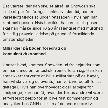
Det værste, der kan ske, er altså, at Snowden skal
sidde et par år i fængsel, inklusive den tid, han er
varetægtsfængslet under retssagen – hvis han har
rent mel i posen. Hvis han ikke har rent mel i posen,
skal han måske sidde 10-20 år i fængsel med mulighed
for tidlig prøveløsladelse på grund af formildende
omstændigheder.
Milliardær på bøger, foredrag og
konsulentvirksomhed
Uanset hvad, kommer Snowden ud fra spjældet som
en mand med en fantastisk fremtid foran sig. Han kan
stensikkert forvente at blive milliardær på de bøger,
han vil skrive, og de events, han vil blive betalt for at
deltage i. Hvis han overhovedet gider arbejde for
småpenge, kan han få, hvad der for os andre vil være
et fyrsteligt beløb for at blive fast kommentator og
analytiker hos CNN eller en af de andre store tv-