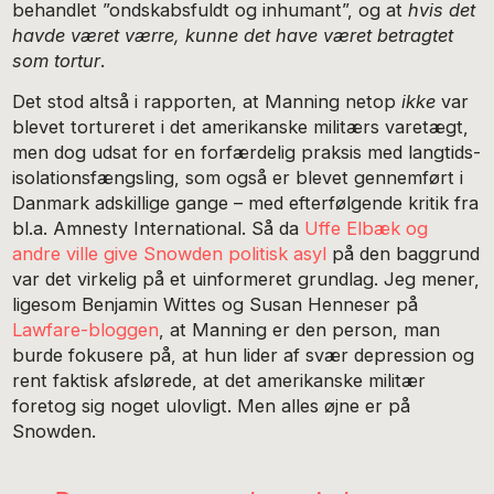
behandlet ”ondskabsfuldt og inhumant”, og at
hvis det
havde været værre, kunne det have været betragtet
som tortur
.
Det stod altså i rapporten, at Manning netop
ikke
var
blevet tortureret i det amerikanske militærs varetægt,
men dog udsat for en forfærdelig praksis med langtids-
isolationsfængsling, som også er blevet gennemført i
Danmark adskillige gange – med efterfølgende kritik fra
bl.a. Amnesty International. Så da
Uffe Elbæk og
andre ville give Snowden politisk asyl
på den baggrund
var det virkelig på et uinformeret grundlag. Jeg mener,
ligesom Benjamin Wittes og Susan Henneser på
Lawfare-bloggen
, at Manning er den person, man
burde fokusere på, at hun lider af svær depression og
rent faktisk afslørede, at det amerikanske militær
foretog sig noget ulovligt. Men alles øjne er på
Snowden.