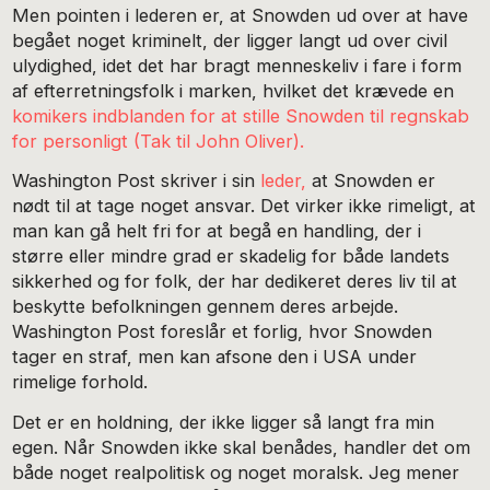
Men pointen i lederen er, at Snowden ud over at have
begået noget kriminelt, der ligger langt ud over civil
ulydighed, idet det har bragt menneskeliv i fare i form
af efterretningsfolk i marken, hvilket det krævede en
komikers indblanden for at stille Snowden til regnskab
for personligt (Tak til John Oliver).
Washington Post skriver i sin
leder,
at Snowden er
nødt til at tage noget ansvar. Det virker ikke rimeligt, at
man kan gå helt fri for at begå en handling, der i
større eller mindre grad er skadelig for både landets
sikkerhed og for folk, der har dedikeret deres liv til at
beskytte befolkningen gennem deres arbejde.
Washington Post foreslår et forlig, hvor Snowden
tager en straf, men kan afsone den i USA under
rimelige forhold.
Det er en holdning, der ikke ligger så langt fra min
egen. Når Snowden ikke skal benådes, handler det om
både noget realpolitisk og noget moralsk. Jeg mener