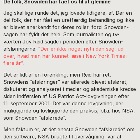
De folk, Snowden har fået os til at glemme
Jeg skal lige runde det, jeg lovede tidligere, af. Der en
del folk, der har fået en uretfærdig behandling og ikke
er blevet anerkendt for deres roller, fordi Snowden-
sagen har fyldt det hele. Som journalisten og tv-
værten Joy Reid sagde i perioden efter Snowden-
afsløringerne:
”Der er ikke noget nyt i den sag, ud
over, hvad man har kunnet læse i New York Times i
flere år”.
Det er lidt af en forenkling, men Reid har ret.
Snowdens ”afsløringer” var allerede blevet afsløret,
diskuteret og analyseret i medier og akademiske kredse
siden indførslen af US Patriot Act-lovgivningen efter
11. september 2001. Det var denne lovgivning, der
muliggjorde og lovliggjorde den praksis, bl.a. hos NSA,
som Snowden ”afslørede”.
Men faktum er, at det eneste Snowden ”afslørede” om
den software, NSA brugte til overvågning, var at