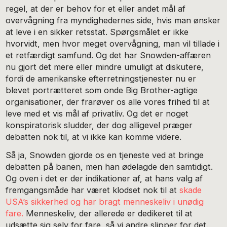
regel, at der er behov for et eller andet mål af
overvågning fra myndighedernes side, hvis man ønsker
at leve i en sikker retsstat. Spørgsmålet er ikke
hvorvidt, men hvor meget overvågning, man vil tillade i
et retfærdigt samfund. Og det har Snowden-affæren
nu gjort det mere eller mindre umuligt at diskutere,
fordi de amerikanske efterretningstjenester nu er
blevet portrætteret som onde Big Brother-agtige
organisationer, der frarøver os alle vores frihed til at
leve med et vis mål af privatliv. Og det er noget
konspiratorisk sludder, der dog alligevel præger
debatten nok til, at vi ikke kan komme videre.
Så ja, Snowden gjorde os en tjeneste ved at bringe
debatten på banen, men han ødelagde den samtidigt.
Og oven i det er der indikationer af, at hans valg af
fremgangsmåde har været klodset nok til at
skade
USA’s sikkerhed og har bragt menneskeliv i unødig
fare.
Menneskeliv, der allerede er dedikeret til at
udsætte sig selv for fare, så vi andre slipper for det.