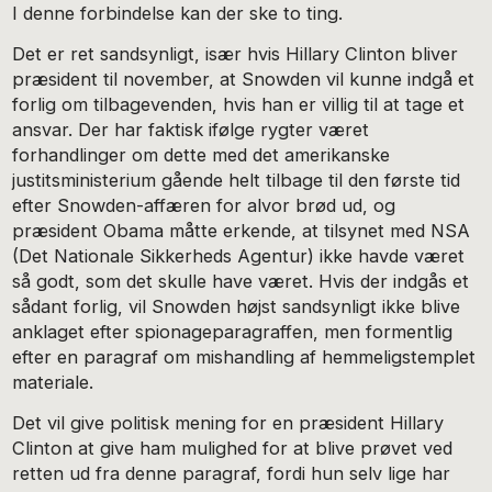
I denne forbindelse kan der ske to ting.
Det er ret sandsynligt, især hvis Hillary Clinton bliver
præsident til november, at Snowden vil kunne indgå et
forlig om tilbagevenden, hvis han er villig til at tage et
ansvar. Der har faktisk ifølge rygter været
forhandlinger om dette med det amerikanske
justitsministerium gående helt tilbage til den første tid
efter Snowden-affæren for alvor brød ud, og
præsident Obama måtte erkende, at tilsynet med NSA
(Det Nationale Sikkerheds Agentur) ikke havde været
så godt, som det skulle have været. Hvis der indgås et
sådant forlig, vil Snowden højst sandsynligt ikke blive
anklaget efter spionageparagraffen, men formentlig
efter en paragraf om mishandling af hemmeligstemplet
materiale.
Det vil give politisk mening for en præsident Hillary
Clinton at give ham mulighed for at blive prøvet ved
retten ud fra denne paragraf, fordi hun selv lige har