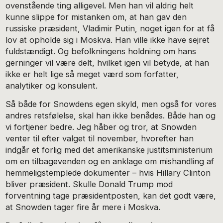
ovenstående ting alligevel. Men han vil aldrig helt
kunne slippe for mistanken om, at han gav den
russiske præsident, Vladimir Putin, noget igen for at få
lov at opholde sig i Moskva. Han ville ikke have sejret
fuldstændigt. Og befolkningens holdning om hans
gerninger vil være delt, hvilket igen vil betyde, at han
ikke er helt lige så meget værd som forfatter,
analytiker og konsulent.
Så både for Snowdens egen skyld, men også for vores
andres retsfølelse, skal han ikke benådes. Både han og
vi fortjener bedre. Jeg håber og tror, at Snowden
venter til efter valget til november, hvorefter han
indgår et forlig med det amerikanske justitsministerium
om en tilbagevenden og en anklage om mishandling af
hemmeligstemplede dokumenter – hvis Hillary Clinton
bliver præsident. Skulle Donald Trump mod
forventning tage præsidentposten, kan det godt være,
at Snowden tager fire år mere i Moskva.