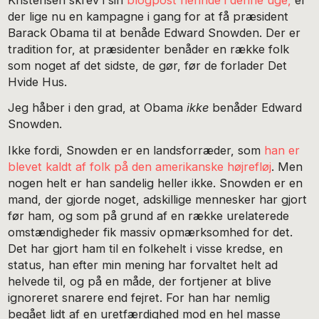
der lige nu en kampagne i gang for at få præsident
Barack Obama til at benåde Edward Snowden. Der er
tradition for, at præsidenter benåder en række folk
som noget af det sidste, de gør, før de forlader Det
Hvide Hus.
Jeg håber i den grad, at Obama
ikke
benåder Edward
Snowden.
Ikke fordi, Snowden er en landsforræder, som
han er
blevet kaldt af folk på den amerikanske højrefløj
. Men
nogen helt er han sandelig heller ikke. Snowden er en
mand, der gjorde noget, adskillige mennesker har gjort
før ham, og som på grund af en række urelaterede
omstændigheder fik massiv opmærksomhed for det.
Det har gjort ham til en folkehelt i visse kredse, en
status, han efter min mening har forvaltet helt ad
helvede til, og på en måde, der fortjener at blive
ignoreret snarere end fejret. For han har nemlig
begået lidt af en uretfærdighed mod en hel masse