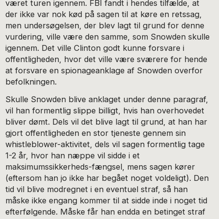
været turen igennem. FBI fandt i hendes tilfælde, at
der ikke var nok kød på sagen til at køre en retssag,
men undersøgelsen, der blev lagt til grund for denne
vurdering, ville være den samme, som Snowden skulle
igennem. Det ville Clinton godt kunne forsvare i
offentligheden, hvor det ville være sværere for hende
at forsvare en spionageanklage af Snowden overfor
befolkningen.
Skulle Snowden blive anklaget under denne paragraf,
vil han formentlig slippe billigt, hvis han overhovedet
bliver dømt. Dels vil det blive lagt til grund, at han har
gjort offentligheden en stor tjeneste gennem sin
whistleblower-aktivitet, dels vil sagen formentlig tage
1-2 år, hvor han næppe vil sidde i et
maksimumssikkerheds-fængsel, mens sagen kører
(eftersom han jo ikke har begået noget voldeligt). Den
tid vil blive modregnet i en eventuel straf, så han
måske ikke engang kommer til at sidde inde i noget tid
efterfølgende. Måske får han endda en betinget straf