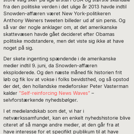
fra den politiske verden i det ulige år 2013 havde indtil
Snowden-affæren været New York-politikeren
Anthony Weiners tweeten billeder ud af sin penis. Og
så var der nogle anklager om, at det amerikanske
skattevæsen havde gået decideret efter Obamas
politiske modstandere, men det viste sig ikke at have
noget på sig.
Der skete ingenting spændende i de amerikanske
medier indtil 9. juni, da Snowden-affæren
eksploderede. Og den næste måned fik historien frit
løb og fik lov at vokse i folks bevidsthed, og så opstod
der det, den hollandske medieforsker Peter Vasterman
kalder
”Self-reinforcing News Waves”
–
selvforstærkende nyhedsbølger.
I et medielandskab som det, vi har i
netværkssamfundet, kan en enkelt nyhedshistorie blive
citeret af så mange andre medier, at den går fra at
have interesse for et specifikt publikum til at have