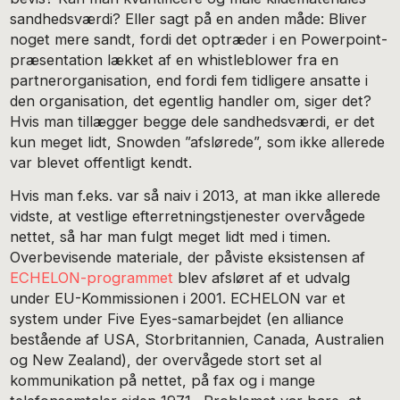
sandhedsværdi? Eller sagt på en anden måde: Bliver
noget mere sandt, fordi det optræder i en Powerpoint-
præsentation lækket af en whistleblower fra en
partnerorganisation, end fordi fem tidligere ansatte i
den organisation, det egentlig handler om, siger det?
Hvis man tillægger begge dele sandhedsværdi, er det
kun meget lidt, Snowden ”afslørede”, som ikke allerede
var blevet offentligt kendt.
Hvis man f.eks. var så naiv i 2013, at man ikke allerede
vidste, at vestlige efterretningstjenester overvågede
nettet, så har man fulgt meget lidt med i timen.
Overbevisende materiale, der påviste eksistensen af
ECHELON-programmet
blev afsløret af et udvalg
under EU-Kommissionen i 2001. ECHELON var et
system under Five Eyes-samarbejdet (en alliance
bestående af USA, Storbritannien, Canada, Australien
og New Zealand), der overvågede stort set al
kommunikation på nettet, på fax og i mange