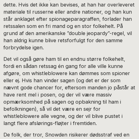
dette. Hvis det ikke kan bevises, at han har overleveret
materiale til russerne eller andre nationer, og han kun
står anklaget efter spionageparagraffen, forlader han
retssalen som en fri mand og en stor folkehelt. På
grund af den amerikanske ”double jeopardy”-regel, vil
han aldrig kunne blive retsforfulgt for den samme
forbrydelse igen.
Det vil også gøre ham til en endnu større folkehelt,
fordi en sådan retssag én gang for alle ville kunne
afgøre, om whistleblowere kan dømmes som spioner
eller ej. Hvis han vinder sagen (og det er der som
nævnt gode chancer for, eftersom manden jo påstår at
have rent mel i posen, og der vil være massiv
opmærksomhed på sagen og opbakning til ham i
befolkningen), så vil det være en sejr for
whistleblowere alle vegne, og der vil blive pustet i
langt flere afslørings-fløjter i fremtiden.
De folk, der tror, Snowden risikerer dødsstraf ved en