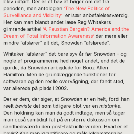
blev udført. Der er et hav af bøger om det fra
perioden, men antologien
’The New Politics of
Surveillance and Visibility’
er især anbefalelsesværdig.
Her kan man blandt andet læse Reg Whitakers
glimrende artikel
’A Faustian Bargain? America and the
Dream of Total Information Awareness’
der mere eller
mindre ”afslører” alt det, Snowden ”afslørede”.
Whitaker ”afslører” det bare syv år før Snowden – og
nogle af programmerne hed noget andet, end det de
gjorde, da Snowden arbejdede for Booz Allen
Hamilton. Men de grundlæggende funktioner for
softwaren og den reelle overvågning, der fandt sted,
var allerede på plads i 2002.
Der er dem, der siger, at Snowden er en helt, fordi han
reelt
beviste
det som tidligere blot var en
mistanke
.
Den holdning kan man da godt indtage, men så tager
man også samtidigt fat på en større diskussion om
sandhedsværdi i den post-faktuelle verden. Hvad er et
bevis? Kan man kvantificere og måle kildemateriales