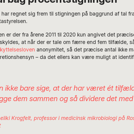
ar regnet sig frem til stigningen på baggrund af tal fra
astyrelsen.
en er der fra årene 2011 til 2020 kun angivet det præcise
 skyldes, at når der er tale om færre end fem tilfælde, s
kyttelsesloven
anonymitet, så det præcise antal ikke m
retionshensyn – da det ellers kan være muligt at identif
 ikke bare sige, at der har været ét tilfæ
ægge dem sammen og så dividere det med
liki Krogfelt, professor i medicinsk mikrobiologi på Ro
t