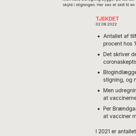
skyld i stigningen. Her ses et skilt ti
TJEKDET
02.08.2022
Antallet af t
procent hos 
Det skriver 
coronaskepti
Blogindlægge
stigning, og
Men udregning
at vaccinern
Per Brændgaar
at vacciner m
I 2021 er antall