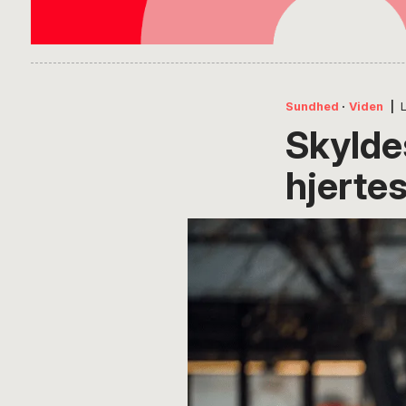
Sundhed
·
Viden
|
Skyldes
hjerte