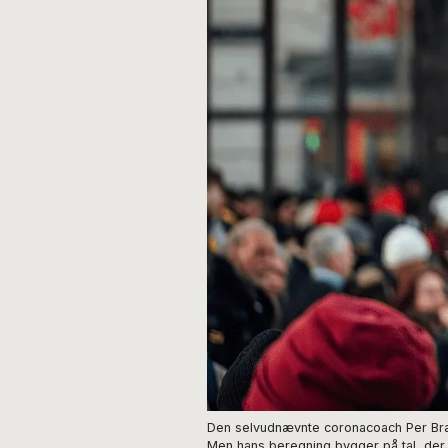
Den selvudnævnte coronacoach Per Brænd
Men hans beregning bygger på tal, der e