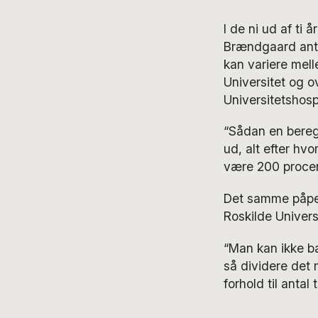
I de ni ud af ti 
Brændgaard antag
kan variere melle
Universitet og 
Universitetshospi
“Sådan en beregn
ud, alt efter hv
være 200 procen
Det samme påp
Roskilde Universi
“Man kan ikke b
så dividere det 
forhold til antal