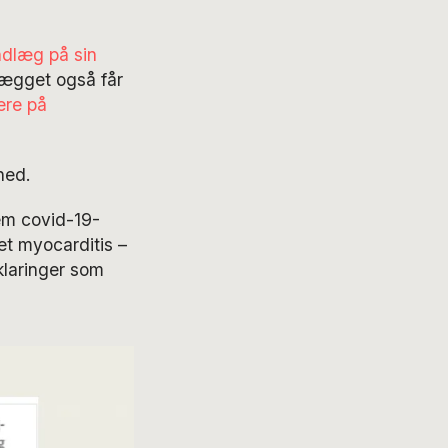
indlæg på sin
dlægget også får
ere
på
hed.
em covid-19-
et myocarditis –
klaringer som