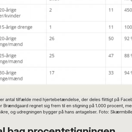
er antal tilfælde med hjertebetændelse, der deles flittigt på Face
r Brændgaard regnet sig frem til en stigning på 1.000 procent, men
sikre, og udregningen bygger på hans antagelser. Foto: Skærmbil
al bag procentstigningen