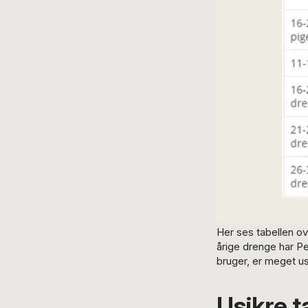
Her ses tabellen ov
årige drenge har Pe
bruger, er meget u
Usikre t