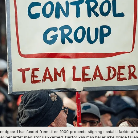
gaard har fundet frem til en 1000 procents stigning i antal tilfælde af
r behæftet med stor usikkerhed. Derfor kan man heller ikke bruge tallene 