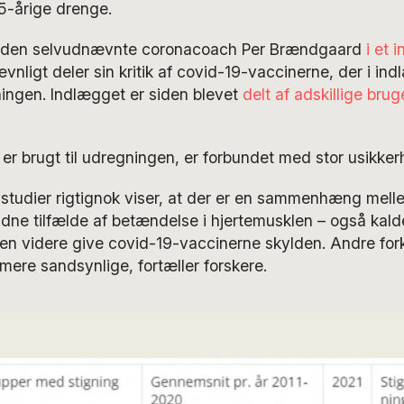
5-årige drenge.
r den selvudnævnte coronacoach Per Brændgaard
i et 
ævnligt deler sin kritik af covid-19-vaccinerne, der i in
ningen. Indlægget er siden blevet
delt af
adskillige brug
 er brugt til udregningen, er forbundet med stor usikker
 studier rigtignok viser, at der er en sammenhæng mell
dne tilfælde af betændelse i hjertemusklen – også kald
en videre give covid-19-vaccinerne skylden. Andre for
mere sandsynlige, fortæller forskere.