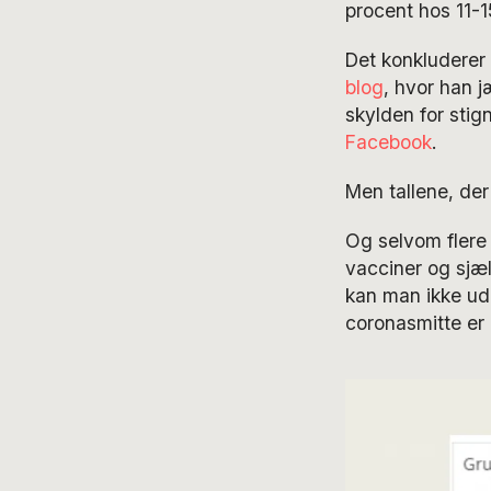
procent hos 11-1
Det konkludere
blog
, hvor han j
skylden for stig
Facebook
.
Men tallene, der
Og selvom flere
vacciner og sjæl
kan man ikke ud
coronasmitte er 