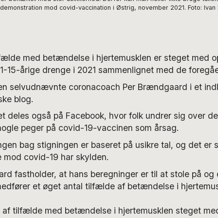
l en demonstration mod covid-vaccination i Østrig, november 2021. Foto: I
ilfælde med betændelse i hjertemusklen er steget med op
11-15-årige drenge i 2021 sammenlignet med de foregåen
den selvudnævnte coronacoach Per Brændgaard i et ind
ske blog.
t deles også på Facebook, hvor folk undrer sig over 
 nogle peger på covid-19-vaccinen som årsag.
en bag stigningen er baseret på usikre tal, og det er sl
e mod covid-19 har skylden.
d fastholder, at hans beregninger er til at stole på og 
edfører et øget antal tilfælde af betændelse i hjertemu
et af tilfælde med betændelse i hjertemusklen steget med