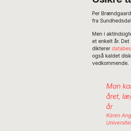
Per Brændgaard h
fra Sundhedsdat
Men i aktindsigt
et enkelt år. Det
dikterer
databes
også kaldet disk
vedkommende.
Man kan
året, l
år
Karen Ange
Universite