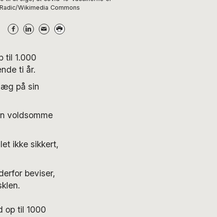
van Radic/Wikimedia Commons
 til 1.000
de ti år.
læg på sin
den voldsomme
et ikke sikkert,
derfor beviser,
sklen.
 op til 1000