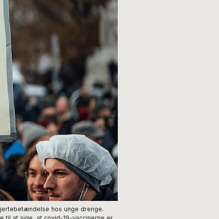
 hjertebetændelse hos unge drenge.
til at sige, at covid-19-vaccinerne er