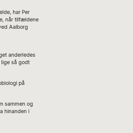
fælde, har Per
, når tilfældene
 ved Aalborg
eget anderledes
 lige så godt
obiologi på
 dem sammen og
ra hinanden i