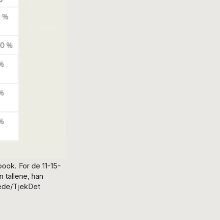
book. For de 11-15-
 tallene, han
lede/TjekDet