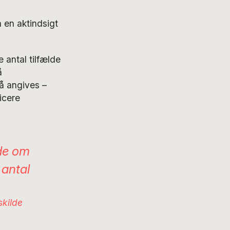
 en aktindsigt
 antal tilfælde
å
å angives –
icere
lde om
 antal
skilde