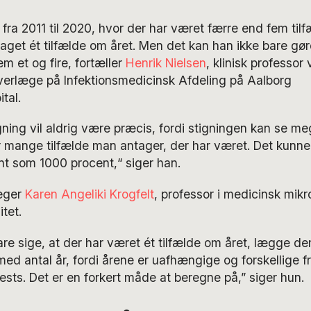
år fra 2011 til 2020, hvor der har været færre end fem til
et ét tilfælde om året. Men det kan han ikke bare gøre
m et og fire, fortæller
Henrik Nielsen
, klinisk professor
overlæge på Infektionsmedicinsk Afdeling på Aalborg
tal.
ing vil aldrig være præcis, fordi stigningen kan se m
or mange tilfælde man antager, der har været. Det kunne
t som 1000 procent,“ siger han.
eger
Karen Angeliki Krogfelt
, professor i medicinsk mikr
tet.
are sige, at der har været ét tilfælde om året, lægge
med antal år, fordi årene er uafhængige og forskellige f
 tests. Det er en forkert måde at beregne på,” siger hun.