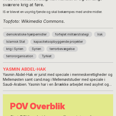
sværere krig at føre.
IS er blevet en usynlig fjende og skal bekæmpes med andre midler.
Topfoto: Wikimedia Commons.
demokratiske hjælpemidler
forfejlet militærstrategi
Irak
Islamisk Stat
kapacitetsopbyggende projekter
krig i Syrien
Syrien
terrorbevægelse
terrororganisation
Tyrkiet
YASMIN ABDEL-HAK
Yasmin Abdel-Hak er jurist med speciale i menneskerettigheder og
Mellemøsten samt cand.mag i Mellemøststudier med speciale i
Saudi-Arabien. Yasmin har i en årrække arbejdet med asylret og
flygtningeforhold, primært med flygtningestrømme fra
Mellemøsten, ligesom hun har samarbejdet med UNHCR med
såkaldte kvoteflygtninge fra blandt andet Irak, Iran og Syrien. Hun
POV Overblik
har tillige været projektleder på en lang række
kapacitetsopbyggende EU-projekter i de tidligere
tiltrædelseslande til EU, herunder Rumænien, Polen og Baltikum.