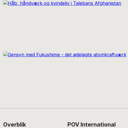
Footer
Overblik
POV International