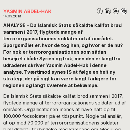
YASMIN ABDEL-HAK
14.03.2018
ANALYSE – Da Islamisk Stats såkaldte kalifat brød
sammen i 2017, flygtede mange af
terrororganisationens soldater ud af området.
Spørgsmålet er, hvor de tog hen, og hvor er de nu?
For nok er terrororganisationen som sådan
besejret i både Syrien og Irak, men den er langtfra
udraderet skriver Yasmin Abdel-Hak i denne
analyse. Tværtimod synes IS at følge en helt ny
strategi, der på sigt kan være langt farligere for
regionen og langt sværere at bekæmpe.
Da Islamisk Stats såkaldte kalifat brød sammen i 2017,
flygtede mange af terrororganisationens soldater ud af
området. Organisationen menes at have haft op til
100.000 fodsoldater på et tidspunkt. Nogle tal anslår,
at op mod 70.000 af terrororganisationens soldater
blev dræbt i forbindelse med kampene om Mosul og