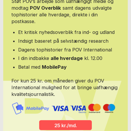
Støt POV’s arbejde som uafhængigt medie og
Hun har endvidere været projektleder for to større
modtag
POV Overblik
samt dagens udvalgte
kapacitetsopbyggende EU-projekter i Tyrkiet i forbindelse med
tophistorier alle hverdage, direkte i din
tiltrædelsesprocessen mellem Tyrkiet og EU. Endelig har Yasmin
arbejdet som blogger for Børsen, hvor hun har skrevet om dansk
postkasse.
udlændingepolitik og dansk udenrigspolitik i forhold til
Mellemøsten. Hun er stifter af Global Migration and Politics,
Et kritisk nyhedsoverblik fra ind- og udland
gmpc.dk med analyse- og rådgivningsarbejde indenfor
Indsigt baseret på selvstændig research
mellemøstlige forhold, herunder flygtningeforhold,
migrationsstrømme, regional politiske forhold og policy making.
Dagens tophistorier fra POV International
I din indbakke
alle hverdage
kl. 12.00
Betal med
MobilePay
For kun 25 kr. om måneden giver du POV
International mulighed for at bringe uafhængig
kvalitetsjournalistik.
25 kr./md.