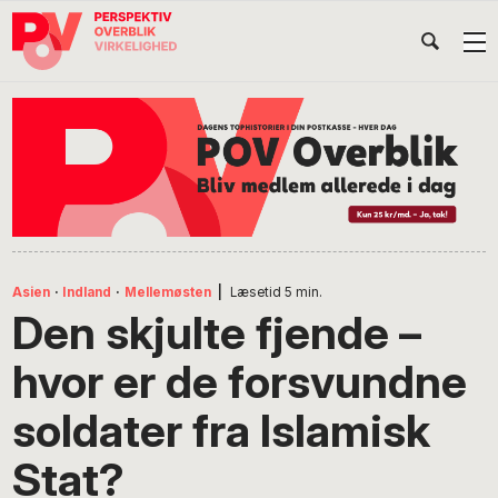
Gå
Skip
Gå
Head
direkte
til
direkte
til
indhold
til
Højr
primær
footer
Søg
på
navigation
POV
International
Asien
·
Indland
·
Mellemøsten
|
Læsetid
5
min.
Den skjulte fjende –
hvor er de forsvundne
soldater fra Islamisk
Stat?