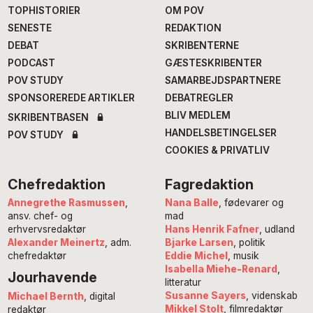
TOPHISTORIER
OM POV
SENESTE
REDAKTION
DEBAT
SKRIBENTERNE
PODCAST
GÆSTESKRIBENTER
POV STUDY
SAMARBEJDSPARTNERE
SPONSOREREDE ARTIKLER
DEBATREGLER
BLIV MEDLEM
SKRIBENTBASEN
HANDELSBETINGELSER
POV STUDY
COOKIES & PRIVATLIV
Chefredaktion
Fagredaktion
Annegrethe Rasmussen
,
Nana Balle
, fødevarer og
ansv. chef- og
mad
erhvervsredaktør
Hans Henrik Fafner
, udland
Alexander Meinertz
, adm.
Bjarke Larsen
, politik
chefredaktør
Eddie Michel
, musik
Isabella Miehe-Renard
,
Jourhavende
litteratur
Susanne Sayers
, videnskab
Michael Bernth
, digital
Mikkel Stolt
, filmredaktør
redaktør