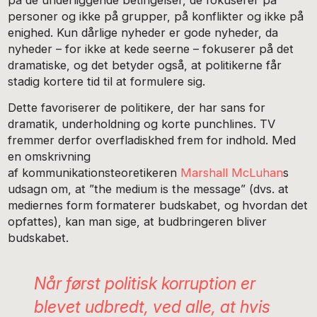
på de underliggende betingelser, de fokuserer på
personer og ikke på grupper, på konflikter og ikke på
enighed. Kun dårlige nyheder er gode nyheder, da
nyheder – for ikke at kede seerne – fokuserer på det
dramatiske, og det betyder også, at politikerne får
stadig kortere tid til at formulere sig.
Dette favoriserer de politikere, der har sans for
dramatik, underholdning og korte punchlines. TV
fremmer derfor overfladiskhed frem for indhold. Med
en omskrivning
af kommunikationsteoretikeren
Marshall McLuhan
s
udsagn om, at ”the medium is the message” (dvs. at
mediernes form formaterer budskabet, og hvordan det
opfattes), kan man sige, at budbringeren bliver
budskabet.
Når først politisk korruption er
blevet udbredt, ved alle, at hvis