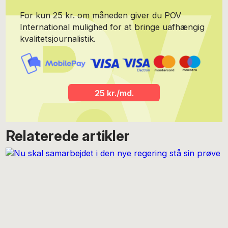
For kun 25 kr. om måneden giver du POV
International mulighed for at bringe uafhængig
kvalitetsjournalistik.
25 kr./md.
Relaterede artikler