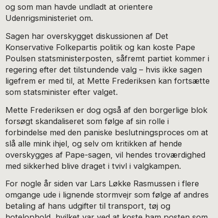
og som man havde undladt at orientere
Udenrigsministeriet om.
Sagen har overskygget diskussionen af Det
Konservative Folkepartis politik og kan koste Pape
Poulsen statsministerposten, såfremt partiet kommer i
regering efter det tilstundende valg – hvis ikke sagen
ligefrem er med til, at Mette Frederiksen kan fortsætte
som statsminister efter valget.
Mette Frederiksen er dog også af den borgerlige blok
forsøgt skandaliseret som følge af sin rolle i
forbindelse med den paniske beslutningsproces om at
slå alle mink ihjel, og selv om kritikken af hende
overskygges af Pape-sagen, vil hendes troværdighed
med sikkerhed blive draget i tvivl i valgkampen.
For nogle år siden var Lars Løkke Rasmussen i flere
omgange ude i lignende stormvejr som følge af andres
betaling af hans udgifter til transport, tøj og
hotelophold, hvilket var ved at koste ham posten som