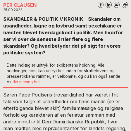
PER CLAUSEN
25.09.2022
SKANDALER & POLITIK // KRONIK – Skandaler om
usandheder, løgne og lovbrud samt sexchikane er
næsten blevet hverdagskost i politik. Men hvorfor
ser vi over de seneste årtier flere og flere
skandaler? Og hvad betyder det på sigt for vores
politiske system?
Dette indlæg er udtryk for skribentens holdning
.
Alle
holdninger, som kan udtrykkes inden for straffelovens og
presseetikkens rammer, er velkomne, og du kan også sende
os
din mening her
.
Søren Pape Poulsens troværdighed har været i frit
fald som følge af usandheder om hans mands (de er
efterfølgende blevet skilt) familiemæssige og religiøse
forhold og karakteren af en ferietur sammen med
andre ministre til Den Dominikanske Republik, hvor
man mødtes med repræsentanter for landets regering,