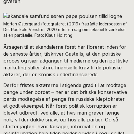
giveren.
Morten Østergaard (fotograferet i 2019) fratrådte lederposten af
Det Radikale Venstre i 2020 efter en sag om seksuel krænkelse
af en partifælle. Foto: Klaus Holsting
Årsagen til at skandalerne først har floreret inden for
de seneste årtier, tilskriver Castells, at den politiske
proces og især adgangen til medierne og den politiske
marketing stiller store finansielle krav til de politiske
aktører, der er kronisk underfinansierede.
Derfor fristes aktørerne i stigende grad til at modtage
penge under bordet – her er det britiske konservative
partis modtagelse af penge fra russiske kleptokrater
et godt eksempel. Når først politisk korruption er
blevet udbredt, ved alle, at hvis man graver længe
nok, vil der dukke snavs op hos alle partier. Og så
starter jagten, hvor lækager, information og
misinformation hele tiden holder gryden i kog i spillet,