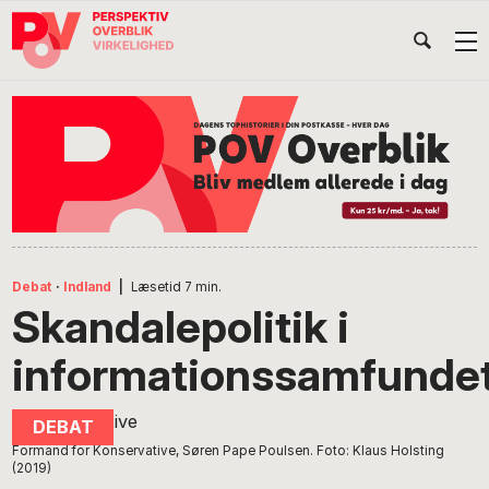
Gå
Skip
Gå
Head
direkte
til
direkte
til
indhold
til
Højr
primær
footer
Søg
på
navigation
POV
International
Debat
·
Indland
|
Læsetid
7
min.
Skandalepolitik i
informationssamfunde
Formand for Konservative, Søren Pape Poulsen. Foto: Klaus Holsting
(2019)