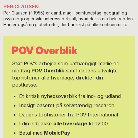
PER CLAUSEN
Per Clausen (f. 1955) er cand. mag. I samfundsfag, geografi og
psykologi og er vildt interesseret i alt, hvad der sker i hele verden.
Han er også en globetrotter, der har rejst på alle kontinenter for at
udforske mange forskellige kulturer, og han kan godt lide at være
i verdens brændpunkter. Derfor ærgrede det ham også, at han
pga. covid-19 ikke overværede valget i USA i 2020. Per er kritisk
POV Overblik
over for de skiftende intellektuelle modestrømninger og -ismer og
kan godt lide at spille Djævelens Advokat i debatter. Han har i
mange år ernæret sig som gymnasielærer, men er i dag en fri fugl.
Støt POV’s arbejde som uafhængigt medie og
Derudover elsker han at se film - i biografen, hvor de naturligvis
modtag
POV Overblik
samt dagens udvalgte
skal ses efter hans mening.
tophistorier alle hverdage, direkte i din
postkasse.
Et kritisk nyhedsoverblik fra ind- og udland
Indsigt baseret på selvstændig research
Dagens tophistorier fra POV International
I din indbakke
alle hverdage
kl. 12.00
Betal med
MobilePay