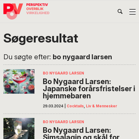
Gå
Skip
Gå
Head
direkte
til
direkte
til
indhold
til
Højr
primær
footer
Søg
på
navigation
Søgeresultat
POV
International
Du søgte efter:
bo nygaard larsen
BO NYGAARD LARSEN
Bo Nygaard Larsen:
Japanske forårsfristelser i
hjemmebaren
29.03.2024
|
Cocktails
,
Liv & Mennesker
BO NYGAARD LARSEN
Bo Nygaard Larsen:
Simsalagin og skål for