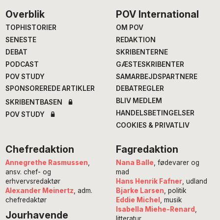
Footer
Overblik
POV International
TOPHISTORIER
OM POV
SENESTE
REDAKTION
DEBAT
SKRIBENTERNE
PODCAST
GÆSTESKRIBENTER
POV STUDY
SAMARBEJDSPARTNERE
SPONSOREREDE ARTIKLER
DEBATREGLER
BLIV MEDLEM
SKRIBENTBASEN
HANDELSBETINGELSER
POV STUDY
COOKIES & PRIVATLIV
Chefredaktion
Fagredaktion
Annegrethe Rasmussen
,
Nana Balle
, fødevarer og
ansv. chef- og
mad
erhvervsredaktør
Hans Henrik Fafner
, udland
Alexander Meinertz
, adm.
Bjarke Larsen
, politik
chefredaktør
Eddie Michel
, musik
Isabella Miehe-Renard
,
Jourhavende
litteratur