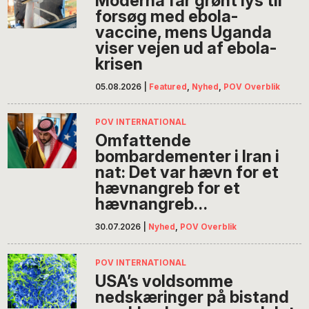
Moderna får grønt lys til
forsøg med ebola-
vaccine, mens Uganda
viser vejen ud af ebola-
krisen
05.08.2026
|
Featured
,
Nyhed
,
POV Overblik
POV INTERNATIONAL
Omfattende
bombardementer i Iran i
nat: Det var hævn for et
hævnangreb for et
hævnangreb…
30.07.2026
|
Nyhed
,
POV Overblik
POV INTERNATIONAL
USA’s voldsomme
nedskæringer på bistand