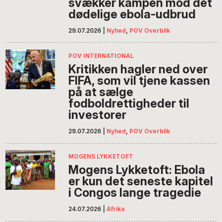
svækker kampen mod det
dødelige ebola-udbrud
29.07.2026
|
Nyhed
,
POV Overblik
POV INTERNATIONAL
Kritikken hagler ned over
FIFA, som vil tjene kassen
på at sælge
fodboldrettigheder til
investorer
29.07.2026
|
Nyhed
,
POV Overblik
MOGENS LYKKETOFT
Mogens Lykketoft: Ebola
er kun det seneste kapitel
i Congos lange tragedie
24.07.2026
|
Afrika