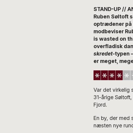
STAND-UP // AN
Ruben Søltoft 
optrædener på T
modbeviser Rub
is wasted on th
overfladisk da
skredet-
typen 
er meget, meg
Var det virkeli
31-årige Søltoft
Fjord.
En by, der med si
næsten nye run