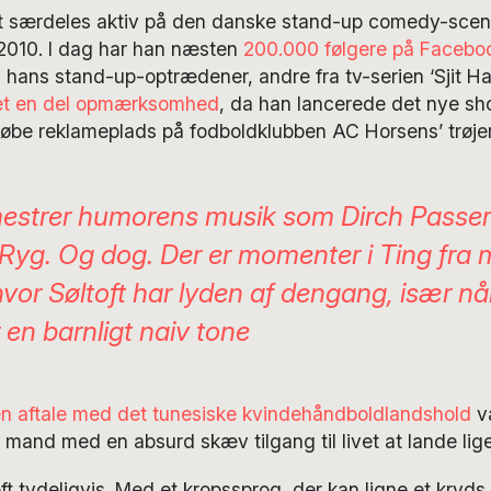
et særdeles aktiv på den danske stand-up comedy-scene 
 2010. I dag har han næsten
200.000 følgere på Facebo
 hans stand-up-optrædener, andre fra tv-serien ‘Sjit H
et en del opmærksomhed
, da han lancerede det nye sh
købe reklameplads på fodboldklubben AC Horsens’ trøjer
estrer humorens musik som Dirch Passer
 Ryg.
Og dog. Der er momenter i
Ting fra 
hvor Søltoft har lyden af dengang, især n
en barnligt naiv tone
n aftale med det tunesiske kvindehåndboldlandshold
va
mand med en absurd skæv tilgang til livet at lande lige
ft tydeligvis. Med et kropssprog, der kan ligne et kryd