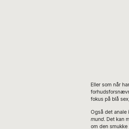
Eller som når h
forhudsforsnævr
fokus på blå sex
Også det anale
mund
. Det kan 
om den smukke k