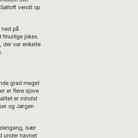
Søltoft vendt op
p ned på
finurlige jokes.
 der var enkelte
.
gende grad meget
 er flere sjove
litet er
mindst
ser og Jørgen
f dengang, især
id under navnet