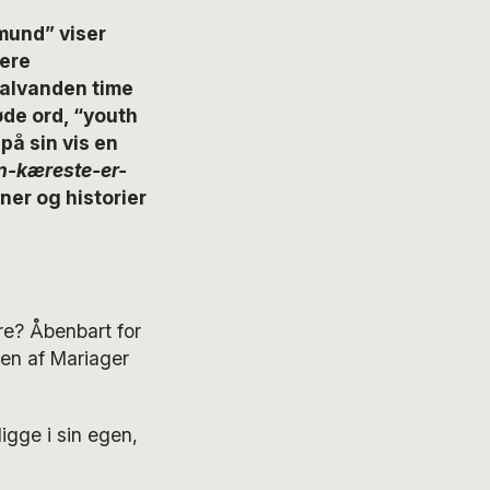
mund” viser
gere
 halvanden time
de ord, “youth
på sin vis en
n-kæreste-er-
er og historier
re? Åbenbart for
den af Mariager
ligge i sin egen,