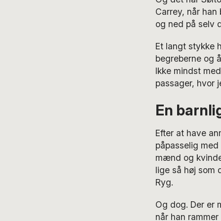
Carrey, når han 
og ned på selv de
Et langt stykke 
begreberne og åb
Ikke mindst med 
passager, hvor j
En barnlig
Efter at have a
påpasselig med 
mænd og kvinder
lige så høj som
Ryg.
Og dog. Der er 
når han rammer e