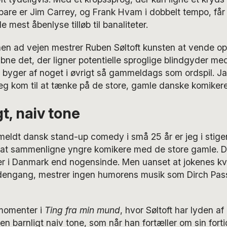
bare er Jim Carrey, og Frank Hvam i dobbelt tempo, får 
 mest åbenlyse tilløb til banaliteter.
hen ad vejen mestrer Ruben Søltoft kunsten at vende o
ne det, der ligner potentielle sproglige blindgyder med 
byger af noget i øvrigt så gammeldags som ordspil. Ja,
eg kom til at tænke på de store, gamle danske komikere
t, naiv tone
nmeldt dansk stand-up comedy i små 25 år er jeg i sti
at sammenligne yngre komikere med de store gamle. Der
 i Danmark end nogensinde. Men uanset at jokenes kva
 dengang, mestrer ingen humorens musik som Dirch Pas
momenter i
Ting fra min mund
, hvor Søltoft har lyden a
n barnligt naiv tone, som når han fortæller om sin fort