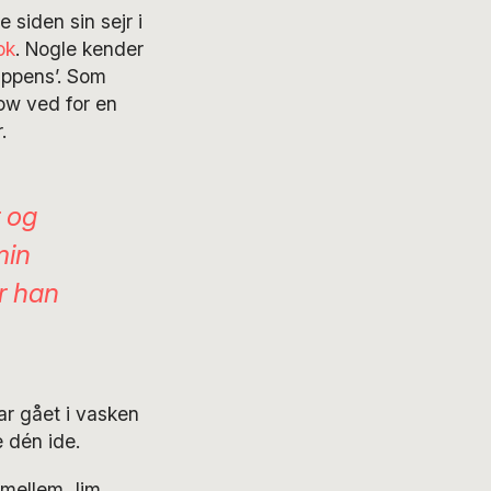
siden sin sejr i
ok
. Nogle kender
appens’. Som
ow ved for en
.
 og
min
år han
r gået i vasken
 dén ide.
s mellem Jim