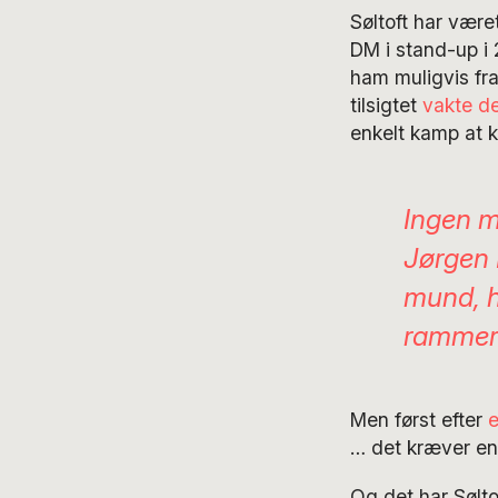
Søltoft har vær
DM i stand-up i
ham muligvis fra
tilsigtet
vakte d
enkelt kamp at 
Ingen m
Jørgen
mund
, 
rammer 
Men først efter
e
… det kræver en 
Og det har Sølto