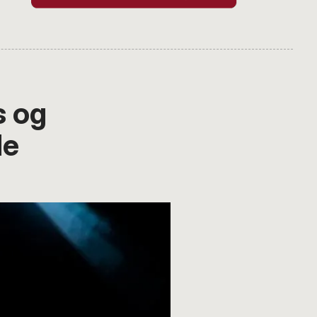
s og
de