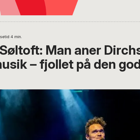
setid
4
min.
Søltoft: Man aner Dirch
sik – fjollet på den go