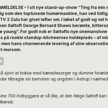
MELDELSE – I sit nye stand-up-show “Ting fra min 
sig som den toptunede humørmaskine, han ved tidli
V 2 Zulu har givet løfter om. I løbet af godt og vel
en Søltoft George Bernard Shaws berømte, bittersø
e young”. For godt nok er Søltofts nye onemanshow 
ns på
rookie
standup-klicheernes holdeplads – af
mi
– men hans charmerende levering af sine observation
et morsom.
g så sjovt at bokse med kærestesorger og dumme foræld
, der tilbragte sin barndom og ungdom i Astrup i nærhe
ne 700 indbyggere er så lille, at den ifølge Søltoft kan 
dkørsel.