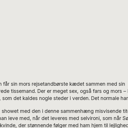
an får sin mors rejsetandbørste kædet sammen med sin
ede tissemand. Der er meget sex, også fars og mors – i
, som det kaldes nogle steder i verden. Det normale ha
 i showet med den i denne sammenhæng misvisende tit
man leve med, når det leveres med selvironi, som når Søl
vinde, der stønnende følger med ham hjem til lejlighe