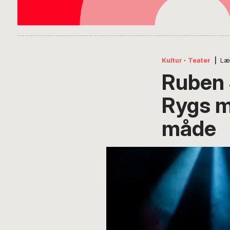
Kultur
·
Teater
|
Læ
Ruben 
Rygs mu
måde