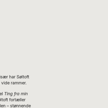
sær har Søltoft
r vide rammer.
el
Ting fra min
toft fortæller
den – stønnende