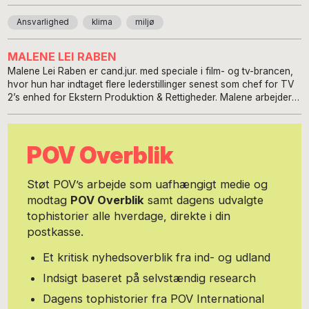
Ansvarlighed
klima
miljø
MALENE LEI RABEN
Malene Lei Raben er cand.jur. med speciale i film- og tv-brancen,
hvor hun har indtaget flere lederstillinger senest som chef for TV
2’s enhed for Ekstern Produktion & Rettigheder. Malene arbejder
indenfor et krydsfelt af strategisk- og juridisk rådgivning, kulturel
virksomhed og kommerciel drift. Ved siden af den
erhvervsmæssige karriere har Malene deltaget i den hjemlige
POV Overblik
debat som fast skribent for Politiken igennem otte år og været
Smagsdommer i DR’s program på DR2/DRK. Med sin baggrund
som direktør i Blu, administrerende direktør for VEGA, sit
Støt POV’s arbejde som uafhængigt medie og
mangeårige virke som advokat for centrale aktører indenfor den
modtag
POV Overblik
samt dagens udvalgte
danske film- og tv-branche og senest erfaringen fra TV 2 har
tophistorier alle hverdage, direkte i din
Malene stort set været hele paletten rundt i den hjemlige
mediebranche. Man kan ikke være en god rådgiver eller leder i
postkasse.
den kreative branche, hvis man ikke respekterer og interesserer
sig dybt for udkommet af den kreative proces, mener Malene.
Et kritisk nyhedsoverblik fra ind- og udland
Med en anden indstilling er man bare en bureaukrat, der forgæves
Indsigt baseret på selvstændig research
vil sætte ting i system, som ikke egner sig til det. Privat er Malene
gift med Søren, der driver familiens virksomhed i både Danmark
Dagens tophistorier fra POV International
og Tyskland og mor til tre unge kvinder, som hun er dårlig til at