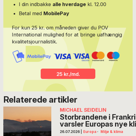
I din indbakke
alle hverdage
kl. 12.00
lægge skjul på, at hun er meget stolt af. Hun gider ikke at lave
mad længere men vil hellere ligge på sofaen med en bog. Malenes
Betal med
MobilePay
virksomhed findes her.
For kun 25 kr. om måneden giver du POV
International mulighed for at bringe uafhængig
kvalitetsjournalistik.
25 kr./md.
Relaterede artikler
MICHAEL SEIDELIN
Storbrandene i Frankr
varsler Europas nye k
26.07.2026
|
Europa
·
Miljø & klima