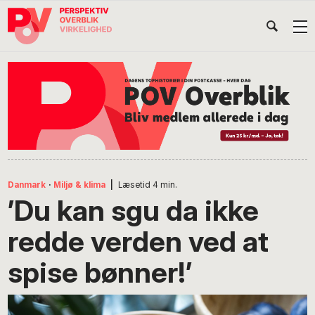
Gå
Skip
Gå
Head
direkte
til
direkte
til
indhold
til
Højr
primær
footer
Søg
på
navigation
POV
International
Danmark
·
Miljø & klima
|
Læsetid
4
min.
’Du kan sgu da ikke
redde verden ved at
spise bønner!’