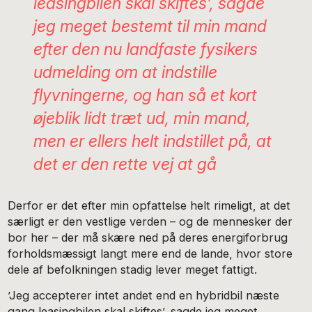
leasingbilen skal skiftes’, sagde
jeg meget bestemt til min mand
efter den nu landfaste fysikers
udmelding om at indstille
flyvningerne, og han så et kort
øjeblik lidt træt ud, min mand,
men er ellers helt indstillet på, at
det er den rette vej at gå
Derfor er det efter min opfattelse helt rimeligt, at det
særligt er den vestlige verden – og de mennesker der
bor her – der må skære ned på deres energiforbrug
forholdsmæssigt langt mere end de lande, hvor store
dele af befolkningen stadig lever meget fattigt.
’Jeg accepterer intet andet end en hybridbil næste
gang leasingbilen skal skiftes’, sagde jeg meget