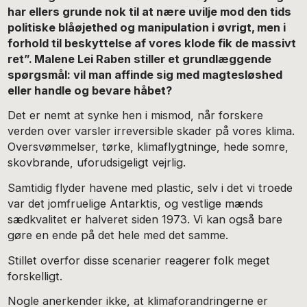
har ellers grunde nok til at nære uvilje mod den tids
politiske blåøjethed og manipulation i øvrigt, men i
forhold til beskyttelse af vores klode fik de massivt
ret”. Malene Lei Raben stiller et grundlæggende
spørgsmål: vil man affinde sig med magtesløshed
eller handle og bevare håbet?
Det er nemt at synke hen i mismod, når forskere
verden over varsler irreversible skader på vores klima.
Oversvømmelser, tørke, klimaflygtninge, hede somre,
skovbrande, uforudsigeligt vejrlig.
Samtidig flyder havene med plastic, selv i det vi troede
var det jomfruelige Antarktis, og vestlige mænds
sædkvalitet er halveret siden 1973. Vi kan også bare
gøre en ende på det hele med det samme.
Stillet overfor disse scenarier reagerer folk meget
forskelligt.
Nogle anerkender ikke, at klimaforandringerne er