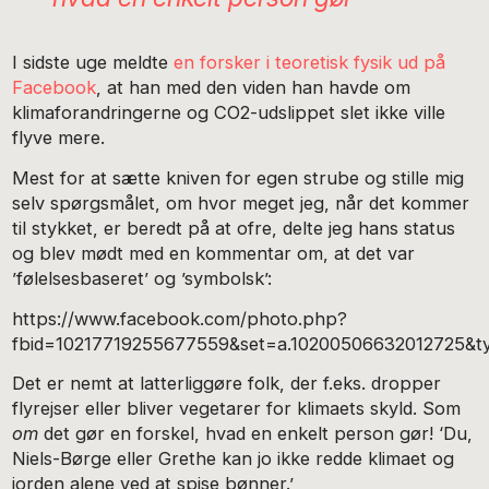
I sidste uge meldte
en forsker i teoretisk fysik ud på
Facebook
, at han med den viden han havde om
klimaforandringerne og CO2-udslippet slet ikke ville
flyve mere.
Mest for at sætte kniven for egen strube og stille mig
selv spørgsmålet, om hvor meget jeg, når det kommer
til stykket, er beredt på at ofre, delte jeg hans status
og blev mødt med en kommentar om, at det var
’følelsesbaseret’ og ’symbolsk’:
https://www.facebook.com/photo.php?
fbid=10217719255677559&set=a.10200506632012725&t
Det er nemt at latterliggøre folk, der f.eks. dropper
flyrejser eller bliver vegetarer for klimaets skyld. Som
om
det gør en forskel, hvad en enkelt person gør! ‘Du,
Niels-Børge eller Grethe kan jo ikke redde klimaet og
jorden alene ved at spise bønner.’