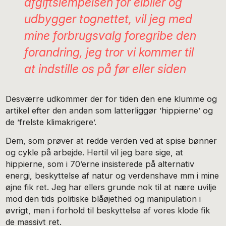
afgiftslempelsen for elbiler og
udbygger tognettet, vil jeg med
mine forbrugsvalg foregribe den
forandring, jeg tror vi kommer til
at indstille os på før eller siden
Desværre udkommer der for tiden den ene klumme og
artikel efter den anden som latterliggør ’hippierne’ og
de ’frelste klimakrigere’.
Dem, som prøver at redde verden ved at spise bønner
og cykle på arbejde. Hertil vil jeg bare sige, at
hippierne, som i 70’erne insisterede på alternativ
energi, beskyttelse af natur og verdenshave mm i mine
øjne fik ret. Jeg har ellers grunde nok til at nære uvilje
mod den tids politiske blåøjethed og manipulation i
øvrigt, men i forhold til beskyttelse af vores klode fik
de massivt ret.