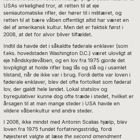
USAs virkelighed tror, at retten til at eje
semiautomatiske rifler, der hører til i militæret, og
retten til at bære våben offentligt altid har været en
del af amerikansk kultur. Men det er faktisk først i
2008, at det for alvor bliver tilfældet.
Indtil da havde det i såkaldte føderale enklaver (som
f.eks. hovedstaden Washington D.C.) været ulovligt at
eje håndskydevåben, og en lov fra 1975 gjorde det
lovpligtigt at holde rifler bag lås og slå og i usamlet
tilstand, når de ikke var i brug. Fordi dette var loven i
føderale enklaver, blev det ofte fortolket som føderal
lov, der gjaldt hele landet. Lokal statslov og
byregulativer kunne dog ofte træde i stedet, hvilket er
årsagen til at man mange steder i USA havde en
vildere våbenkultur end andre steder.
I 2008, ikke mindst med Antonin Scalias hjælp, blev
loven fra 1975 fundet forfatningsstridig, fordi
højesteret valgte at læse
the second amendment