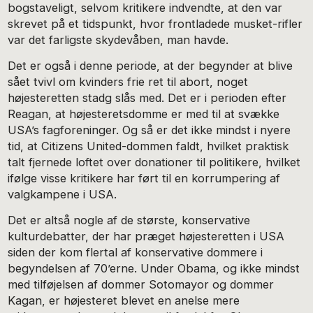
bogstaveligt, selvom kritikere indvendte, at den var
skrevet på et tidspunkt, hvor frontladede musket-rifler
var det farligste skydevåben, man havde.
Det er også i denne periode, at der begynder at blive
sået tvivl om kvinders frie ret til abort, noget
højesteretten stadg slås med. Det er i perioden efter
Reagan, at højesteretsdomme er med til at svække
USA’s fagforeninger. Og så er det ikke mindst i nyere
tid, at Citizens United-dommen faldt, hvilket praktisk
talt fjernede loftet over donationer til politikere, hvilket
ifølge visse kritikere har ført til en korrumpering af
valgkampene i USA.
Det er altså nogle af de største, konservative
kulturdebatter, der har præget højesteretten i USA
siden der kom flertal af konservative dommere i
begyndelsen af 70’erne. Under Obama, og ikke mindst
med tilføjelsen af dommer Sotomayor og dommer
Kagan, er højesteret blevet en anelse mere