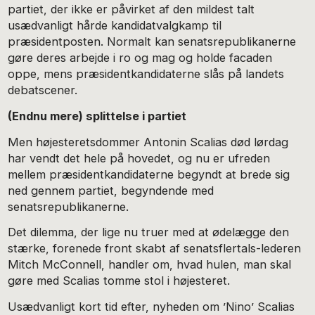
partiet, der ikke er påvirket af den mildest talt
usædvanligt hårde kandidatvalgkamp til
præsidentposten. Normalt kan senatsrepublikanerne
gøre deres arbejde i ro og mag og holde facaden
oppe, mens præsidentkandidaterne slås på landets
debatscener.
(Endnu mere) splittelse i partiet
Men højesteretsdommer Antonin Scalias død lørdag
har vendt det hele på hovedet, og nu er ufreden
mellem præsidentkandidaterne begyndt at brede sig
ned gennem partiet, begyndende med
senatsrepublikanerne.
Det dilemma, der lige nu truer med at ødelægge den
stærke, forenede front skabt af senatsflertals-lederen
Mitch McConnell, handler om, hvad hulen, man skal
gøre med Scalias tomme stol i højesteret.
Usædvanligt kort tid efter, nyheden om ’Nino’ Scalias