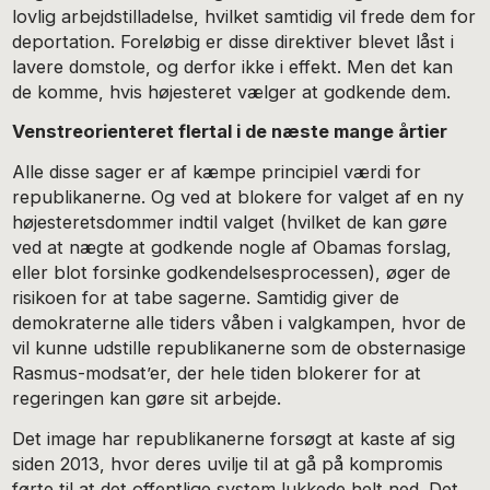
lovlig arbejdstilladelse, hvilket samtidig vil frede dem for
deportation. Foreløbig er disse direktiver blevet låst i
lavere domstole, og derfor ikke i effekt. Men det kan
de komme, hvis højesteret vælger at godkende dem.
Venstreorienteret flertal i de næste mange årtier
Alle disse sager er af kæmpe principiel værdi for
republikanerne. Og ved at blokere for valget af en ny
højesteretsdommer indtil valget (hvilket de kan gøre
ved at nægte at godkende nogle af Obamas forslag,
eller blot forsinke godkendelsesprocessen), øger de
risikoen for at tabe sagerne. Samtidig giver de
demokraterne alle tiders våben i valgkampen, hvor de
vil kunne udstille republikanerne som de obsternasige
Rasmus-modsat’er, der hele tiden blokerer for at
regeringen kan gøre sit arbejde.
Det image har republikanerne forsøgt at kaste af sig
siden 2013, hvor deres uvilje til at gå på kompromis
førte til at det offentlige system lukkede helt ned. Det