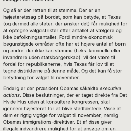
Og så er der retten til at stemme. Der er en
højesteretssag på bordet, som kan betyde, at Texas
(og dermed alle stater, der ønsker det) får mulighed for
at optegne valgdistrikter efter antallet af vælgere og
ikke befolkningsantallet. Fordi mindre økonomisk
begunstigede områder ofte har et højere antal af børn
og andre, der ikke kan stemme (f.eks. kriminelle eller
invandrere uden statsborgerskab), vil det være til
fordel for republikanerne, hvis Texas får lov til at
tegne distrikterne på denne måde. Og det kan få stor
betydning for valget til november.
Endelig er der præsident Obamas såkaldte
executive
actions
. Disse beslutninger, der er taget direkte fra Det
Hvide Hus uden at konsultere kongressen, skal
igennem højesteret for at blive stadfæstede. Visse af
dem er rigtig vigtige for valget til november, nemlig
Obamas immigrations-direktiver. Et af disse giver
illegale indvandrere mulighed for at ansøge om en