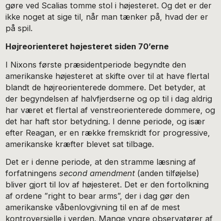
gøre ved Scalias tomme stol i højesteret. Og det er der
ikke noget at sige til, når man tænker på, hvad der er
på spil.
Højreorienteret højesteret siden 70’erne
I Nixons første præsidentperiode begyndte den
amerikanske højesteret at skifte over til at have flertal
blandt de højreorienterede dommere. Det betyder, at
der begyndelsen af halvfjerdserne og op til i dag aldrig
har været et flertal af venstreorienterede dommere, og
det har haft stor betydning. I denne periode, og især
efter Reagan, er en række fremskridt for progressive,
amerikanske kræfter blevet sat tilbage.
Det er i denne periode, at den stramme læsning af
forfatningens
second amendment
(anden tilføjelse)
bliver gjort til lov af højesteret. Det er den fortolkning
af ordene ”right to bear arms”, der i dag gør den
amerikanske våbenlovgivning til en af de mest
kontroversielle i verden. Mange yngre observatører af