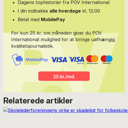
en mobil musikdownload-tjeneste i 2004 og lancerede også
Dagens tophistorier fra POV International
Danmarks første, egentlige recommendation engine med
I din indbakke
alle hverdage
kl. 12.00
Findengave.dk i 2005. Han har været redaktør eller redigerende
på en lang række magasiner (hvoraf de fleste – formentlig
Betal med
MobilePay
urelateret, men man kan aldrig vide – gik ned, efter han forlod
dem): GEAR, T3, Alt om DATA, Tidens Mand, Mix, Privat Computer
For kun 25 kr. om måneden giver du POV
m.fl. Han har en fortid i både organisations- og partipolitik og
rådgav i en årrække folketingsmedlemmer fra Det Radikale
International mulighed for at bringe uafhængig
Venstre, hvor han også selv var folketingskandidat. Derudover
kvalitetsjournalistik.
har han også en musikkarriere bag sig med pladeudgivelser på
Sony Music og EMI/Noiz, der kan udgraves fra de store
streamingtjenester, hvis man orker. Han spiller stadig guitar og
keyboards i Los Angeles’ musikmiljø, men kun for sjov. Morten
Bay fik Fremtidsprisen fra Akademiet for Fremtidsforsknings i
25 kr./md.
2008 og Ravn-Joensen-prisen fra DPA i 2004.
Relaterede artikler