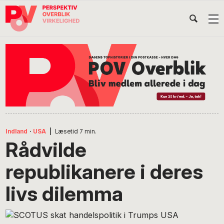
Gå
Skip
Gå
Head
direkte
til
direkte
til
indhold
til
Højr
primær
footer
Søg
på
navigation
POV
International
Indland
·
USA
|
Læsetid
7
min.
Rådvilde
republikanere i deres
livs dilemma