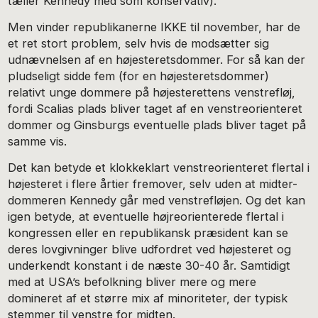
tæller Kennedy med som konservativ).
Men vinder republikanerne IKKE til november, har de
et ret stort problem, selv hvis de modsætter sig
udnævnelsen af en højesteretsdommer. For så kan der
pludseligt sidde fem (for en højesteretsdommer)
relativt unge dommere på højesterettens venstrefløj,
fordi Scalias plads bliver taget af en venstreorienteret
dommer og Ginsburgs eventuelle plads bliver taget på
samme vis.
Det kan betyde et klokkeklart venstreorienteret flertal i
højesteret i flere årtier fremover, selv uden at midter-
dommeren Kennedy går med venstrefløjen. Og det kan
igen betyde, at eventuelle højreorienterede flertal i
kongressen eller en republikansk præsident kan se
deres lovgivninger blive udfordret ved højesteret og
underkendt konstant i de næste 30-40 år. Samtidigt
med at USA’s befolkning bliver mere og mere
domineret af et større mix af minoriteter, der typisk
stemmer til venstre for midten.