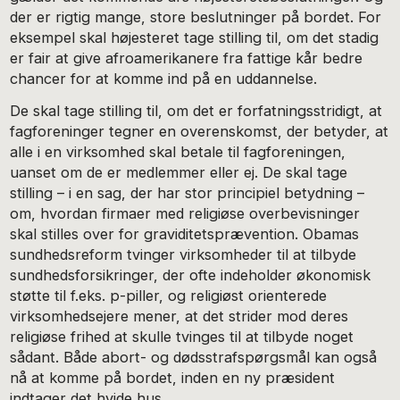
der er rigtig mange, store beslutninger på bordet. For
eksempel skal højesteret tage stilling til, om det stadig
er fair at give afroamerikanere fra fattige kår bedre
chancer for at komme ind på en uddannelse.
De skal tage stilling til, om det er forfatningsstridigt, at
fagforeninger tegner en overenskomst, der betyder, at
alle i en virksomhed skal betale til fagforeningen,
uanset om de er medlemmer eller ej. De skal tage
stilling – i en sag, der har stor principiel betydning –
om, hvordan firmaer med religiøse overbevisninger
skal stilles over for graviditetsprævention. Obamas
sundhedsreform tvinger virksomheder til at tilbyde
sundhedsforsikringer, der ofte indeholder økonomisk
støtte til f.eks. p-piller, og religiøst orienterede
virksomhedsejere mener, at det strider mod deres
religiøse frihed at skulle tvinges til at tilbyde noget
sådant. Både abort- og dødsstrafspørgsmål kan også
nå at komme på bordet, inden en ny præsident
indtager det hvide hus.