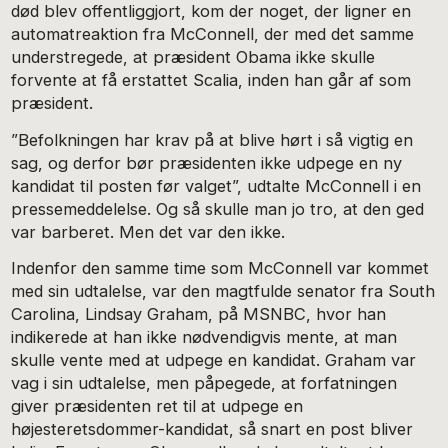
død blev offentliggjort, kom der noget, der ligner en
automatreaktion fra McConnell, der med det samme
understregede, at præsident Obama ikke skulle
forvente at få erstattet Scalia, inden han går af som
præsident.
”Befolkningen har krav på at blive hørt i så vigtig en
sag, og derfor bør præsidenten ikke udpege en ny
kandidat til posten før valget”, udtalte McConnell i en
pressemeddelelse. Og så skulle man jo tro, at den ged
var barberet. Men det var den ikke.
Indenfor den samme time som McConnell var kommet
med sin udtalelse, var den magtfulde senator fra South
Carolina, Lindsay Graham, på MSNBC, hvor han
indikerede at han ikke nødvendigvis mente, at man
skulle vente med at udpege en kandidat. Graham var
vag i sin udtalelse, men påpegede, at forfatningen
giver præsidenten ret til at udpege en
højesteretsdommer-kandidat, så snart en post bliver