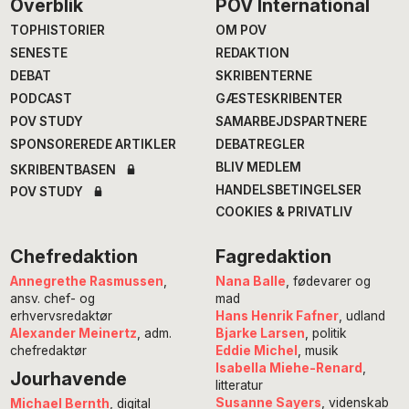
Footer
Overblik
POV International
TOPHISTORIER
OM POV
SENESTE
REDAKTION
DEBAT
SKRIBENTERNE
PODCAST
GÆSTESKRIBENTER
POV STUDY
SAMARBEJDSPARTNERE
SPONSOREREDE ARTIKLER
DEBATREGLER
BLIV MEDLEM
SKRIBENTBASEN
HANDELSBETINGELSER
POV STUDY
COOKIES & PRIVATLIV
Chefredaktion
Fagredaktion
Annegrethe Rasmussen
,
Nana Balle
, fødevarer og
ansv. chef- og
mad
erhvervsredaktør
Hans Henrik Fafner
, udland
Alexander Meinertz
, adm.
Bjarke Larsen
, politik
chefredaktør
Eddie Michel
, musik
Isabella Miehe-Renard
,
Jourhavende
litteratur
Susanne Sayers
, videnskab
Michael Bernth
, digital