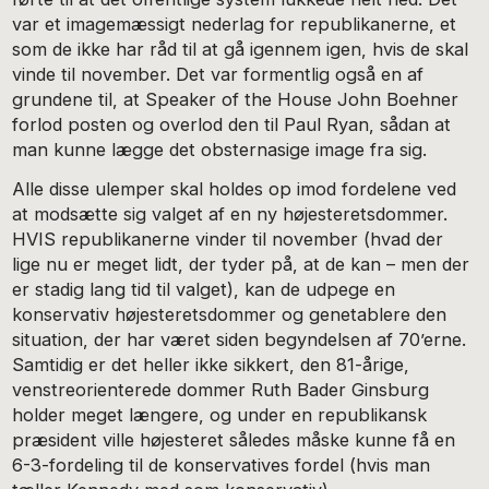
var et imagemæssigt nederlag for republikanerne, et
som de ikke har råd til at gå igennem igen, hvis de skal
vinde til november. Det var formentlig også en af
grundene til, at Speaker of the House John Boehner
forlod posten og overlod den til Paul Ryan, sådan at
man kunne lægge det obsternasige image fra sig.
Alle disse ulemper skal holdes op imod fordelene ved
at modsætte sig valget af en ny højesteretsdommer.
HVIS republikanerne vinder til november (hvad der
lige nu er meget lidt, der tyder på, at de kan – men der
er stadig lang tid til valget), kan de udpege en
konservativ højesteretsdommer og genetablere den
situation, der har været siden begyndelsen af 70’erne.
Samtidig er det heller ikke sikkert, den 81-årige,
venstreorienterede dommer Ruth Bader Ginsburg
holder meget længere, og under en republikansk
præsident ville højesteret således måske kunne få en
6-3-fordeling til de konservatives fordel (hvis man