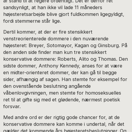
af stand til at regere ordentligt. Det er derfor ret
sandsynligt, at han ikke vil lade 11 måneders
højesteretsarbejde blive gjort fuldkommen ligegyldigt,
fordi stemmerne står lige.
Dertil kommer, at der er fire stensikkert
venstreorienterede dommere i den nuværende
højesteret: Breyer, Sotomayor, Kagan og Ginsburg. På
den anden side finder man kun tre stensikkert
konservative dommere: Roberts, Alito og Thomas. Den
sidste dommer, Anthony Kennedy, anses for at være
en midter-orienteret dommer, der kan gå til begge
sider, afhængig af sagen. Han stemte for eksempel for
den ovenstående beslutning angående
våbenlovgivningen, men stemte for homoseksuelles
ret til at gifte sig med et glødende, nærmest poetisk
forsvar.
Med andre ord er der rigtig gode chancer for, at de
konservative dommere kan komme i undertal, når det
gælder det kommende års højesteretsbeslutninger. Og