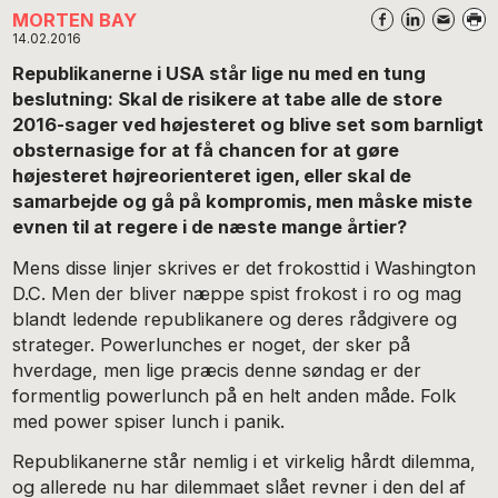
MORTEN BAY
14.02.2016
Republikanerne i USA står lige nu med en tung
beslutning: Skal de risikere at tabe alle de store
2016-sager ved højesteret og blive set som barnligt
obsternasige for at få chancen for at gøre
højesteret højreorienteret igen, eller skal de
samarbejde og gå på kompromis, men måske miste
evnen til at regere i de næste mange årtier?
Mens disse linjer skrives er det frokosttid i Washington
D.C. Men der bliver næppe spist frokost i ro og mag
blandt ledende republikanere og deres rådgivere og
strateger. Powerlunches er noget, der sker på
hverdage, men lige præcis denne søndag er der
formentlig powerlunch på en helt anden måde. Folk
med power spiser lunch i panik.
Republikanerne står nemlig i et virkelig hårdt dilemma,
og allerede nu har dilemmaet slået revner i den del af