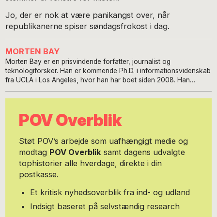
Jo, der er nok at være panikangst over, når
republikanerne spiser søndagsfrokost i dag.
MORTEN BAY
Morten Bay er en prisvindende forfatter, journalist og
teknologiforsker. Han er kommende Ph.D. i informationsvidenskab
fra UCLA i Los Angeles, hvor han har boet siden 2008. Han
forsker primært i national cybersikkerhedspolitik og Internet-
historie, senest i et to-årigt projekt for DARPA sammen med en af
Internets fædre, Dr. Leonard Kleinrock. Ud over studierne arbejder
POV Overblik
han som journalist for en række medier, primært Politiken og
Rec.dk, hvor han skriver om digital livsstil og tech-økonomien.
Han er forfatter til fem bøger, hvoraf tre handler om mødet mellem
Støt POV’s arbejde som uafhængigt medie og
mennesker og teknologi og livet i netværkssamfundet:
modtag
POV Overblik
samt dagens udvalgte
’Generation Netværk’ (2006), ’Homo Conexus’ (2009) og
tophistorier alle hverdage, direkte i din
’Velkommen til Computopia’ (2014). Før han emigrerede til USA,
arbejdede Morten Bay som rådgiver for en række digitale
postkasse.
medievirksomheder og startups, herunder Aller Media, hvor han
var med til at lede en relancering af hele forlagets digitale
Et kritisk nyhedsoverblik fra ind- og udland
magasinportefølje. Han har også selv været involveret i startups,
Indsigt baseret på selvstændig research
og var i den forbindelse først i den vestlige verden med at skabe