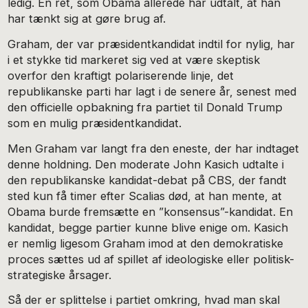
ledig. En ret, som Obama allerede har udtalt, at han
har tænkt sig at gøre brug af.
Graham, der var præsidentkandidat indtil for nylig, har
i et stykke tid markeret sig ved at være skeptisk
overfor den kraftigt polariserende linje, det
republikanske parti har lagt i de senere år, senest med
den officielle opbakning fra partiet til Donald Trump
som en mulig præsidentkandidat.
Men Graham var langt fra den eneste, der har indtaget
denne holdning. Den moderate John Kasich udtalte i
den republikanske kandidat-debat på CBS, der fandt
sted kun få timer efter Scalias død, at han mente, at
Obama burde fremsætte en ”konsensus”-kandidat. En
kandidat, begge partier kunne blive enige om. Kasich
er nemlig ligesom Graham imod at den demokratiske
proces sættes ud af spillet af ideologiske eller politisk-
strategiske årsager.
Så der er splittelse i partiet omkring, hvad man skal