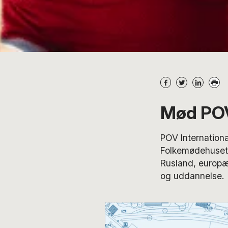
Mød POV
POV Internationa
Folkemødehuset. 
Rusland, europæ
og uddannelse.