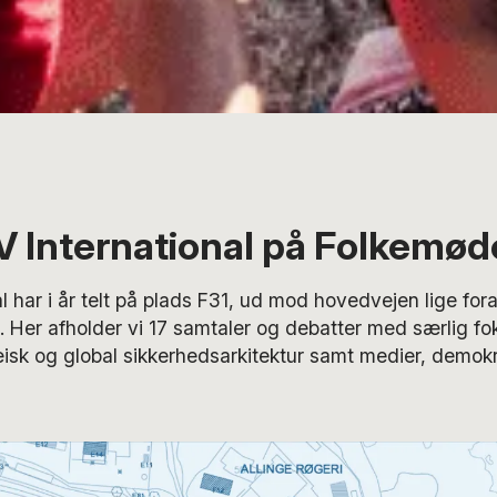
 International på Folkemød
l har i år telt på plads F31, ud mod hovedvejen lige for
Her afholder vi 17 samtaler og debatter med særlig fo
isk og global sikkerhedsarkitektur samt medier, demokr