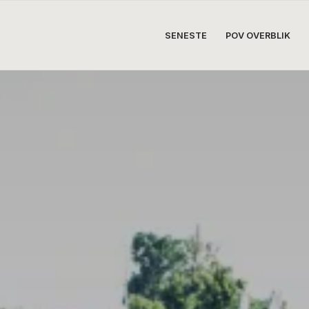
SENESTE
POV OVERBLIK