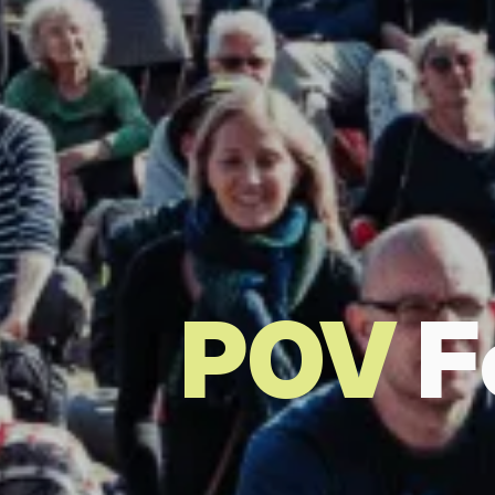
POV
F