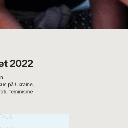
et 2022
an
kus på Ukraine,
ati, feminisme