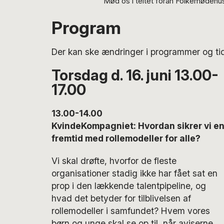
Mød os i teltet foran Folkemødehu
Program
Der kan ske ændringer i programmer og tid
Torsdag d. 16. juni 13.00-
17.00
13.00-14.00
KvindeKompagniet: Hvordan sikrer vi e
fremtid med rollemodeller for alle?
Vi skal drøfte, hvorfor de fleste
organisationer stadig ikke har fået sat en
prop i den lækkende talentpipeline, og
hvad det betyder for tilblivelsen af
rollemodeller i samfundet? Hvem vores
børn og unge skal se op til, når aviserne