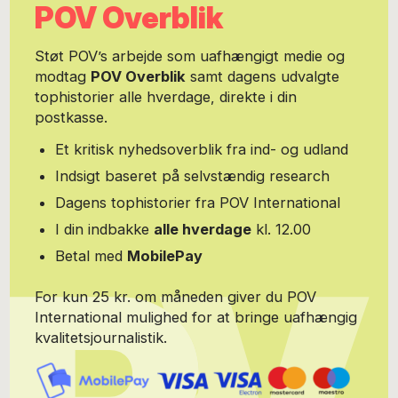
POV Overblik
menneskealder siden, og har også skrevet til fagblade og aviser
gennem årene. Henriette er gift med Lars Kaspersen. De har to
store børn Thomas og Louise og en Schæferhund. Hun er bidt af
Støt POV’s arbejde som uafhængigt medie og
en gal racercykel og elsker sommerhuset på Møn. I 2018
modtag
POV Overblik
samt dagens udvalgte
etablerede Henriette egen virksomhed Rald & Co og rådgiver i
tophistorier alle hverdage, direkte i din
dag om strategisk kommunikation. Du kan skrive til hende på
hrald7@gmail.com
postkasse.
Et kritisk nyhedsoverblik fra ind- og udland
Indsigt baseret på selvstændig research
Dagens tophistorier fra POV International
I din indbakke
alle hverdage
kl. 12.00
Betal med
MobilePay
For kun 25 kr. om måneden giver du POV
International mulighed for at bringe uafhængig
kvalitetsjournalistik.