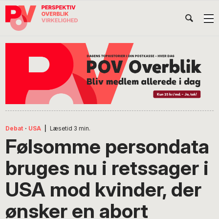
Gå
Skip
Gå
Head
direkte
til
direkte
til
indhold
til
Højr
primær
footer
Søg
på
navigation
POV
International
Debat
·
USA
|
Læsetid
3
min.
Følsomme persondata
bruges nu i retssager i
USA mod kvinder, der
ønsker en abort