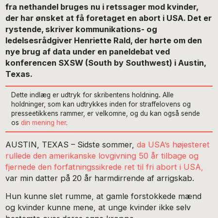
fra nethandel bruges nu i retssager mod kvinder,
der har ønsket at få foretaget en abort i USA. Det er
rystende, skriver kommunikations- og
ledelsesrådgiver Henriette Rald, der hørte om den
nye brug af data under en paneldebat ved
konferencen SXSW (South by Southwest) i Austin,
Texas.
Dette indlæg er udtryk for skribentens holdning
.
Alle
holdninger, som kan udtrykkes inden for straffelovens og
presseetikkens rammer, er velkomne, og du kan også sende
os
din mening her
.
AUSTIN, TEXAS – Sidste sommer,
da USA’s højesteret
rullede den amerikanske lovgivning 50 år tilbage og
fjernede den forfatningssikrede ret til fri abort i USA,
var min datter på 20 år harmdirrende af arrigskab.
Hun kunne slet rumme, at gamle forstokkede mænd
og kvinder kunne mene, at unge kvinder ikke selv