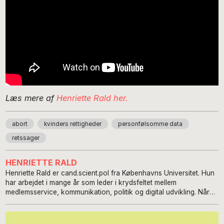
Læs mere af
Henriette Rald her.
abort
kvinders rettigheder
personfølsomme data
retssager
HENRIETTE RALD
Henriette Rald er cand.scient.pol fra Københavns Universitet. Hun
har arbejdet i mange år som leder i krydsfeltet mellem
medlemsservice, kommunikation, politik og digital udvikling. Når
lysten og inspirationen kommer over hende, så skriver hun. Det
sker som regel i ferierne eller i stille perioder. Hun var
klummeskribent på det hedengangne Fri Aktuelt for snart en