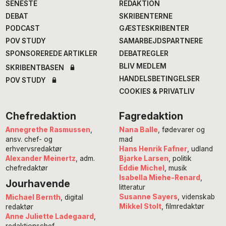
SENESTE
REDAKTION
DEBAT
SKRIBENTERNE
PODCAST
GÆSTESKRIBENTER
POV STUDY
SAMARBEJDSPARTNERE
SPONSOREREDE ARTIKLER
DEBATREGLER
BLIV MEDLEM
SKRIBENTBASEN
HANDELSBETINGELSER
POV STUDY
COOKIES & PRIVATLIV
Chefredaktion
Fagredaktion
Annegrethe Rasmussen
,
Nana Balle
, fødevarer og
ansv. chef- og
mad
erhvervsredaktør
Hans Henrik Fafner
, udland
Alexander Meinertz
, adm.
Bjarke Larsen
, politik
chefredaktør
Eddie Michel
, musik
Isabella Miehe-Renard
,
Jourhavende
litteratur
Susanne Sayers
, videnskab
Michael Bernth
, digital
Mikkel Stolt
, filmredaktør
redaktør
Anne Juliette Ladegaard
,
redaktionschef