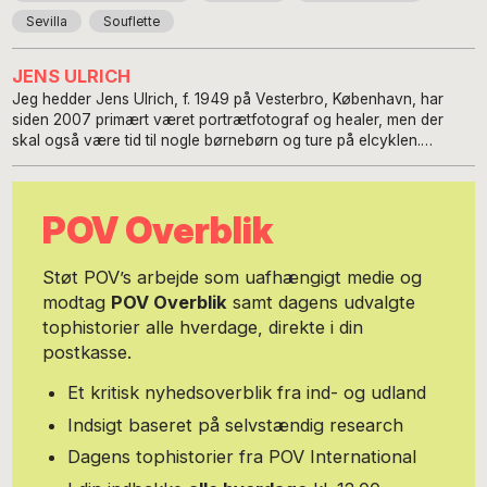
Sevilla
Souflette
JENS ULRICH
Jeg hedder Jens Ulrich, f. 1949 på Vesterbro, København, har
siden 2007 primært været portrætfotograf og healer, men der
skal også være tid til nogle børnebørn og ture på elcyklen.
Fortiden brugte jeg bl. a. som ansat i medicinalbranchen og på det
Kgl Teater. Jeg er meget optaget af musik og kunst, både The
Beatles og Bob Dylan har en stor plads i mit hjerte, ligesom
POV Overblik
pigegrupperne i 1960’erne. Jeg bor i Charlottenlund med min frue.
Har du lyst til støtte min skribentvirksomhed modtager jeg gerne
små og store beløb på mobile pay 20155012. Du kan komme i
Støt POV’s arbejde som uafhængigt medie og
kontakt med mig på jens@dizzybild.dk og se mine fotografier på
modtag
POV Overblik
samt dagens udvalgte
dizzybild.dk
tophistorier alle hverdage, direkte i din
postkasse.
Et kritisk nyhedsoverblik fra ind- og udland
Indsigt baseret på selvstændig research
Dagens tophistorier fra POV International