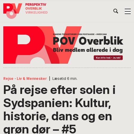
Gå
Skip
Gå
Head
direkte
til
direkte
til
indhold
til
Højr
primær
footer
Søg
på
navigation
POV
International
Rejse
·
Liv & Mennesker
|
Læsetid
6
min.
På rejse efter solen i
Sydspanien: Kultur,
historie, dans og en
grøn dør – #5