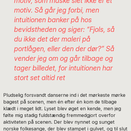
motiv, som måske slet ikke er et
motiv. Så går jeg forbi, men
intuitionen banker på hos
bevidstheden og siger: “Fjols, så
du ikke det der maleri på
portlågen, eller den der dør?” Så
vender jeg om og går tilbage og
tager billedet, for intuitionen har
stort set altid ret
Pludselig forsvandt danserne ind i det mørkeste mørke
bagest på scenen, men én efter én kom de tilbage
klædt i meget lidt. Lyset blev øget en kende, men jeg
følte mig stadig fuldstændig fremmedgjort overfor
aktiviteten på scenen. Der blev nynnet og sunget
norske folkesange, der blev stampet i gulvet, og til slut