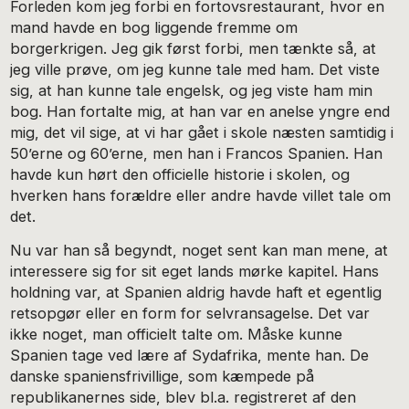
Forleden kom jeg forbi en fortovsrestaurant, hvor en
mand havde en bog liggende fremme om
borgerkrigen. Jeg gik først forbi, men tænkte så, at
jeg ville prøve, om jeg kunne tale med ham. Det viste
sig, at han kunne tale engelsk, og jeg viste ham min
bog. Han fortalte mig, at han var en anelse yngre end
mig, det vil sige, at vi har gået i skole næsten samtidig i
50’erne og 60’erne, men han i Francos Spanien. Han
havde kun hørt den officielle historie i skolen, og
hverken hans forældre eller andre havde villet tale om
det.
Nu var han så begyndt, noget sent kan man mene, at
interessere sig for sit eget lands mørke kapitel. Hans
holdning var, at Spanien aldrig havde haft et egentlig
retsopgør eller en form for selvransagelse. Det var
ikke noget, man officielt talte om. Måske kunne
Spanien tage ved lære af Sydafrika, mente han. De
danske spaniensfrivillige, som kæmpede på
republikanernes side, blev bl.a. registreret af den