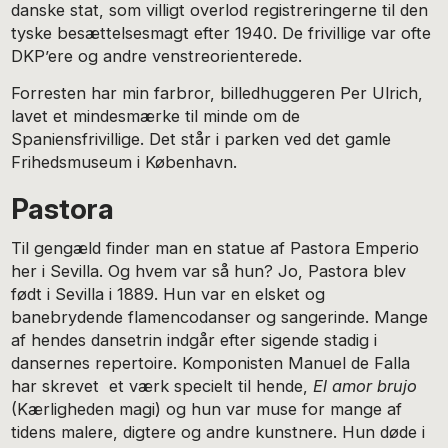
danske stat, som villigt overlod registreringerne til den
tyske besættelsesmagt efter 1940. De frivillige var ofte
DKP’ere og andre venstreorienterede.
Forresten har min farbror, billedhuggeren Per Ulrich,
lavet et mindesmærke til minde om de
Spaniensfrivillige. Det står i parken ved det gamle
Frihedsmuseum i København.
Pastora
Til gengæld finder man en statue af Pastora Emperio
her i Sevilla. Og hvem var så hun? Jo, Pastora blev
født i Sevilla i 1889. Hun var en elsket og
banebrydende flamencodanser og sangerinde. Mange
af hendes dansetrin indgår efter sigende stadig i
dansernes repertoire. Komponisten Manuel de Falla
har skrevet et værk specielt til hende,
El amor brujo
(Kærligheden magi) og hun var muse for mange af
tidens malere, digtere og andre kunstnere. Hun døde i