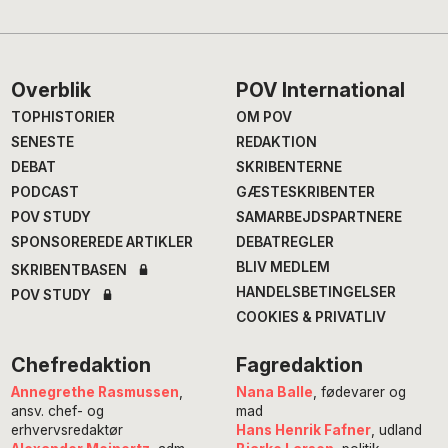
Footer
Overblik
POV International
TOPHISTORIER
OM POV
SENESTE
REDAKTION
DEBAT
SKRIBENTERNE
PODCAST
GÆSTESKRIBENTER
POV STUDY
SAMARBEJDSPARTNERE
SPONSOREREDE ARTIKLER
DEBATREGLER
BLIV MEDLEM
SKRIBENTBASEN
HANDELSBETINGELSER
POV STUDY
COOKIES & PRIVATLIV
Chefredaktion
Fagredaktion
Annegrethe Rasmussen
,
Nana Balle
, fødevarer og
ansv. chef- og
mad
erhvervsredaktør
Hans Henrik Fafner
, udland