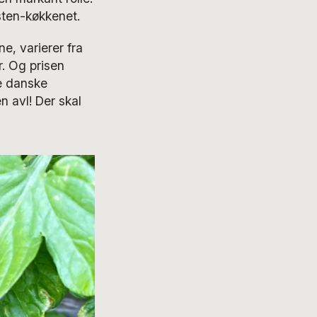
ten-køkkenet.
e, varierer fra
. Og prisen
ge danske
 avl! Der skal