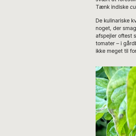
Tænk indiske
cu
De kulinariske kv
noget, der smage
afspejler oftest
tomater – i gård
ikke meget til 