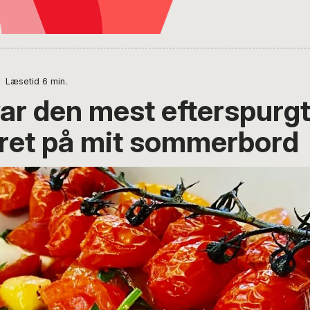
|
Læsetid
6
min.
var den mest efterspurg
ret på mit sommerbord