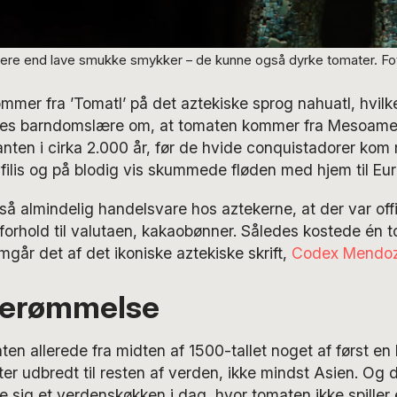
re end lave smukke smykker – de kunne også dyrke tomater. Fo
mer fra ’Tomatl’ på det aztekiske sprog nahuatl, hvilk
res barndomslære om, at tomaten kommer fra Mesoame
nten i cirka 2.000 år, før de hvide conquistadorer ko
filis og på blodig vis skummede fløden med hjem til Eu
så almindelig handelsvare hos aztekerne, at der var offi
 forhold til valutaen, kakaobønner. Således kostede én 
går det af det ikoniske aztekiske skrift,
Codex Mendo
berømmelse
ten allerede fra midten af 1500-tallet noget af først en
er udbredt til resten af verden, ikke mindst Asien. Og 
le sig et verdenskøkken i dag, hvor tomaten ikke spiller 