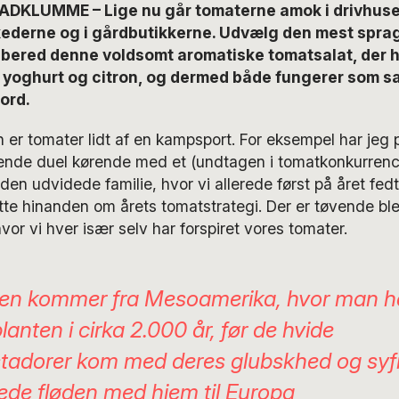
DKLUMME – Lige nu går tomaterne amok i drivhuse
derne og i gårdbutikkerne. Udvælg den mest spragl
ilbered denne voldsomt aromatiske tomatsalat, der h
 yoghurt og citron, og dermed både fungerer som s
ord.
 er tomater lidt af en kampsport. For eksempel har jeg
bende duel kørende med et (undtagen i tomatkonkurrenc
en udvidede familie, hvor vi allerede først på året fedt
itte hinanden om årets tomatstrategi. Der er tøvende ble
hvor vi hver især selv har forspiret vores tomater.
en kommer fra Mesoamerika, hvor man 
lanten i cirka 2.000 år, før de hvide
tadorer kom med deres glubskhed og syfi
e fløden med hjem til Europa