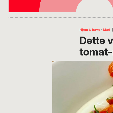
Hjem & have
·
Mad
Dette 
tomat-