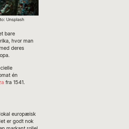
to: Unsplash
et bare
rika, hvor man
m med deres
ropa.
cielle
tomat én
za
fra 1541.
 lokal europæisk
det er godt nok
en markant rolle!