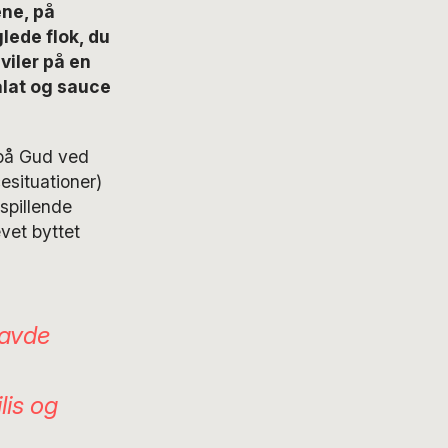
ne, på
ede flok, du
viler på en
alat og sauce
 på Gud ved
esituationer)
spillende
vet byttet
havde
lis og