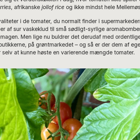
rries
, afrikanske
jollof rice
og ikke mindst hele Mellemøs
aliteter i de tomater, du normalt finder i supermarkedern
r af sur vaskeklud til små sødligt-syrlige aromabomber
 smagen. Men lige nu buldrer det derudaf med ordentli
butikkerne, på grøntmarkedet – og så er der dem af egen
for selv at kunne høste en varierende mængde tomater.