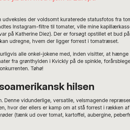
udveksles der voldsomt kuraterede statusfotos fra to
dtes Instagram-filtre til tomater, ville mine kapillærkas
r på Katherine Diez). Der er forsøgt opstillet et bud p
an udregne, hvem der ligger forrest i tomatræset.
urligvis alle onkel-jokene med, inden visitter, at hænge 
er fra grønthylden i Kvickly på de spinkle, forårsblege
onkurrenten. Tøhø!
oamerikansk hilsen
. Denne vidunderlige, versatile, velsmagende repræsen
n, hvor der ellers er kamp om at stå forrest i rækken af
øder (tænk ud over tomat, kartoffel, aubergine, peberfru