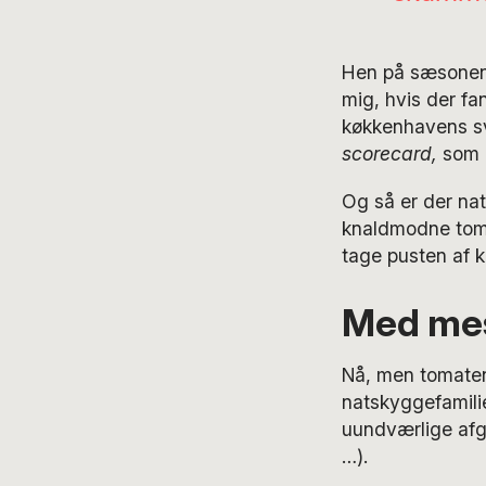
Hen på sæsonen 
mig, hvis der fan
køkkenhavens sva
scorecard,
som k
Og så er der nat
knaldmodne tomat
tage pusten af k
Med mes
Nå, men tomaten
natskyggefamilie
uundværlige afgr
…).