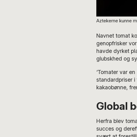
Aztekerne kunne me
Navnet tomat kom
genopfrisker vo
havde dyrket pla
glubskhed og sy
‘Tomater var en 
standardpriser i
kakaobønne, frem
Global 
Herfra blev toma
succes og dereft
svært at forestil