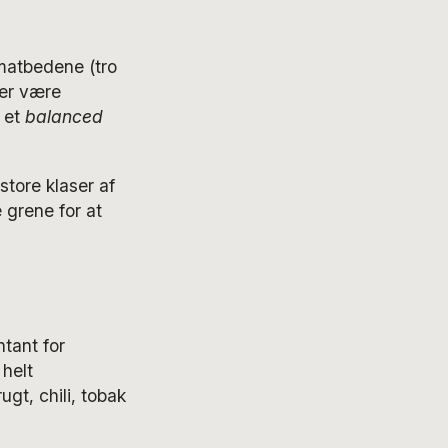
matbedene (tro
ser være
å et
balanced
store klaser af
 grene for at
tant for
 helt
gt, chili, tobak