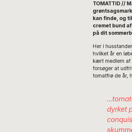
TOMATTID // MA
grøntsagsmarke
kan finde, og t
cremet bund af
på dit sommerb
Her i husstanden
hvilket år en lø
kært medlem af d
forsøger at udfr
tomatfrø de år, 
…tomat
dyrket p
conquis
skummed