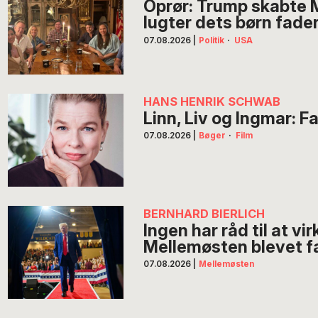
Oprør: Trump skabte
lugter dets børn fade
07.08.2026
|
Politik
·
USA
HANS HENRIK SCHWAB
Linn, Liv og Ingmar: 
07.08.2026
|
Bøger
·
Film
BERNHARD BIERLICH
Ingen har råd til at vi
Mellemøsten blevet fa
07.08.2026
|
Mellemøsten