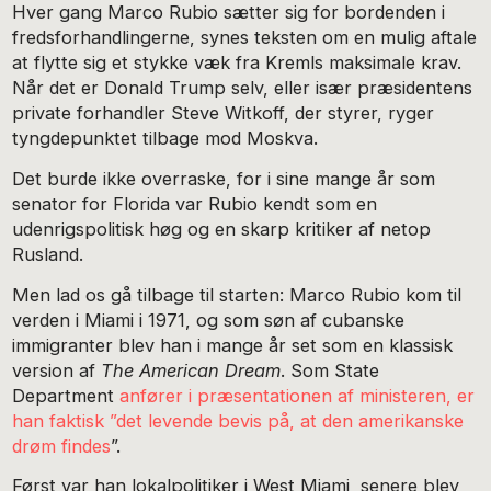
Hver gang Marco Rubio sætter sig for bordenden i
fredsforhandlingerne, synes teksten om en mulig aftale
at flytte sig et stykke væk fra Kremls maksimale krav.
Når det er Donald Trump selv, eller især præsidentens
private forhandler Steve Witkoff, der styrer, ryger
tyngdepunktet tilbage mod Moskva.
Det burde ikke overraske, for i sine mange år som
senator for Florida var Rubio kendt som en
udenrigspolitisk høg og en skarp kritiker af netop
Rusland.
Men lad os gå tilbage til starten: Marco Rubio kom til
verden i Miami i 1971, og som søn af cubanske
immigranter blev han i mange år set som en klassisk
version af
The American Dream
. Som State
Department
anfører i præsentationen af ministeren, er
han faktisk ”det levende bevis på, at den amerikanske
drøm findes
”.
Først var han lokalpolitiker i West Miami, senere blev