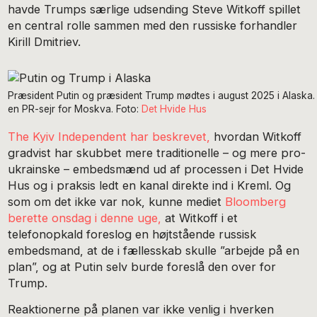
havde Trumps særlige udsending Steve Witkoff spillet
en central rolle sammen med den russiske forhandler
Kirill Dmitriev.
Præsident Putin og præsident Trump mødtes i august 2025 i Alaska. R
en PR-sejr for Moskva. Foto:
Det Hvide Hus
The Kyiv Independent har beskrevet,
hvordan Witkoff
gradvist har skubbet mere traditionelle – og mere pro-
ukrainske – embedsmænd ud af processen i Det Hvide
Hus og i praksis ledt en kanal direkte ind i Kreml. Og
som om det ikke var nok, kunne mediet
Bloomberg
berette onsdag i denne uge,
at Witkoff i et
telefonopkald foreslog en højtstående russisk
embedsmand, at de i fællesskab skulle ”arbejde på en
plan”, og at Putin selv burde foreslå den over for
Trump.
Reaktionerne på planen var ikke venlig i hverken