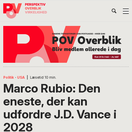
Gå
Skip
Gå
Head
direkte
til
direkte
til
indhold
til
Højr
primær
footer
Søg
på
navigation
POV
International
Politik
·
USA
|
Læsetid
10
min.
Marco Rubio: Den
eneste, der kan
udfordre J.D. Vance i
2028