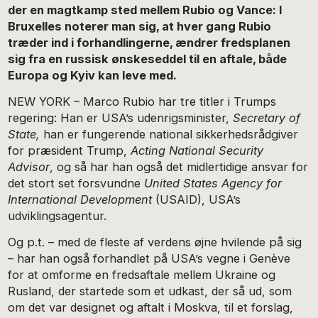
der en magtkamp sted mellem Rubio og Vance: I
Bruxelles noterer man sig, at hver gang Rubio
træder ind i forhandlingerne, ændrer fredsplanen
sig fra en russisk ønskeseddel til en aftale, både
Europa og Kyiv kan leve med.
NEW YORK – Marco Rubio har tre titler i Trumps
regering: Han er USA’s udenrigsminister,
Secretary of
State,
han er fungerende national sikkerhedsrådgiver
for præsident Trump,
Acting National Security
Advisor
, og så har han også det midlertidige ansvar for
det stort set forsvundne
United States Agency for
International Development
(USAID), USA’s
udviklingsagentur.
Og p.t. – med de fleste af verdens øjne hvilende på sig
– har han også forhandlet på USA’s vegne i Genève
for at omforme en fredsaftale mellem Ukraine og
Rusland, der startede som et udkast, der så ud, som
om det var designet og aftalt i Moskva, til et forslag,