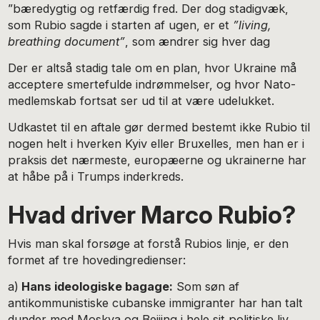
”bæredygtig og retfærdig fred. Der dog stadigvæk,
som Rubio sagde i starten af ugen, er et
”living,
breathing document”
, som ændrer sig hver dag
Der er altså stadig tale om en plan, hvor Ukraine må
acceptere smertefulde indrømmelser, og hvor Nato-
medlemskab fortsat ser ud til at være udelukket.
Udkastet til en aftale gør dermed bestemt ikke Rubio til
nogen helt i hverken Kyiv eller Bruxelles, men han er i
praksis det nærmeste, europæerne og ukrainerne har
at håbe på i Trumps inderkreds.
Hvad driver Marco Rubio?
Hvis man skal forsøge at forstå Rubios linje, er den
formet af tre hovedingredienser:
a)
Hans ideologiske bagage:
Som søn af
antikommunistiske cubanske immigranter har han talt
dunder mod Moskva og Beijing i hele sit politiske liv.