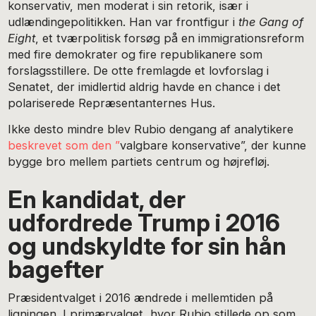
konservativ, men moderat i sin retorik, især i
udlændingepolitikken. Han var frontfigur i
the Gang of
Eight
, et tværpolitisk forsøg på en immigrationsreform
med fire demokrater og fire republikanere som
forslagsstillere. De otte fremlagde et lovforslag i
Senatet, der imidlertid aldrig havde en chance i det
polariserede Repræsentanternes Hus.
Ikke desto mindre blev Rubio dengang af analytikere
beskrevet som den
”
valgbare konservative”, der kunne
bygge bro mellem partiets centrum og højrefløj.
En kandidat, der
udfordrede Trump i 2016
og undskyldte for sin hån
bagefter
Præsidentvalget i 2016 ændrede i mellemtiden på
ligningen. I primærvalget, hvor Rubio stillede op som