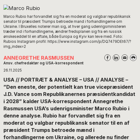
Marco Rubio har forvandlet sig fra en moderat og valgbar republikansk
senator til præsident Trumps betroede mand i forhandlingerne om
Ukraine. I Bruxelles noterer man sig, at hver gang udenrigsministeren
træder ind i forhandlingerne, ændrer fredsplanen sig fra en russisk
ønskeseddel til en aftale, både Europa og Kyiv kan leve med. Foto:
Rubios Instagram profil: https://www.instagram.com/p/DQ7479DEt67/?
img_index=2
ANNEGRETHE RASMUSSEN
Ansv. chefredaktør og USA-korrespondent
26.11.2025
USA // PORTRÆT & ANALYSE – USA // ANALYSE –
”Den eneste, der potentielt kan true vicepræsident
J.D. Vance som Republikanernes præsidentkandidat
i 2028” kalder USA-korrespondent Annegrethe
Rasmussen USA’s udenrigsminister Marco Rubio i
denne analyse. Rubio har forvandlet sig fra en
moderat og valgbar republikansk senator til en af
præsident Trumps betroede mænd i
forhandlingerne om Ukraine, og allerede nu finder