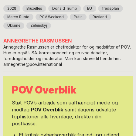
2028
Bruxelles
Donald Trump
EU
fredsplan
Marco Rubio
POV Weekend
Putin
Rusland
Ukraine
Zelenskyj
ANNEGRETHE RASMUSSEN
Annegrethe Rasmussen er chefredaktør for og medstifter af POV.
Hun er også USA-korrespondent og en ivrig debattør,
foredragsholder og moderator. Man kan skrive til hende her:
annegrethe@pov.international
POV Overblik
Støt POV’s arbejde som uafhængigt medie og
modtag
POV Overblik
samt dagens udvalgte
tophistorier alle hverdage, direkte i din
postkasse.
Et kritisk nyhedsoverblik fra ind- og udland