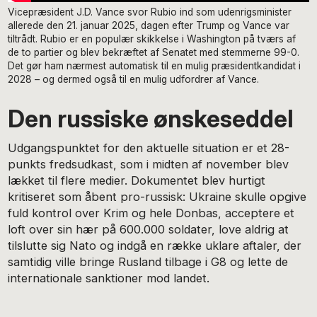
Vicepræsident J.D. Vance svor Rubio ind som udenrigsminister
allerede den 21. januar 2025, dagen efter Trump og Vance var
tiltrådt. Rubio er en populær skikkelse i Washington på tværs af
de to partier og blev bekræftet af Senatet med stemmerne 99-0.
Det gør ham nærmest automatisk til en mulig præsidentkandidat i
2028 – og dermed også til en mulig udfordrer af Vance.
Den russiske ønskeseddel
Udgangspunktet for den aktuelle situation er et 28-
punkts fredsudkast, som i midten af november blev
lækket til flere medier. Dokumentet blev hurtigt
kritiseret som åbent pro-russisk: Ukraine skulle opgive
fuld kontrol over Krim og hele Donbas, acceptere et
loft over sin hær på 600.000 soldater, love aldrig at
tilslutte sig Nato og indgå en række uklare aftaler, der
samtidig ville bringe Rusland tilbage i G8 og lette de
internationale sanktioner mod landet.