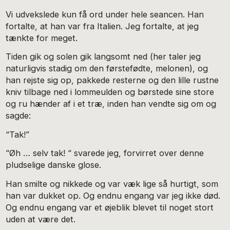
Vi udvekslede kun få ord under hele seancen. Han
fortalte, at han var fra Italien. Jeg fortalte, at jeg
tænkte for meget.
Tiden gik og solen gik langsomt ned (her taler jeg
naturligvis stadig om den førstefødte, melonen), og
han rejste sig op, pakkede resterne og den lille rustne
kniv tilbage ned i lommeulden og børstede sine store
og ru hænder af i et træ, inden han vendte sig om og
sagde:
“Tak!”
“Øh … selv tak! “ svarede jeg, forvirret over denne
pludselige danske glose.
Han smilte og nikkede og var væk lige så hurtigt, som
han var dukket op. Og endnu engang var jeg ikke død.
Og endnu engang var et øjeblik blevet til noget stort
uden at være det.