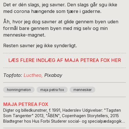
Det er dén slags, jeg savner. Den slags går sgu ikke
med corona hængende som tjære i gaderne.
Åh, hvor jeg dog savner at glide gennem byen uden
formål bare gennem byen med mig selv og min
menneske-magnet.
Resten savner jeg ikke synderligt.
LÆS FLERE INDLÆG AF MAJA PETREA FOX HER
Topfoto:
Luctheo,
Pixabay
honningmelon
maja petra fox
mennesker
MAJA PETREA FOX
Digter og billedkunstner, f. 1991, Haderslev Udgivelser: "Tagsten
Som Tangenter" 2013, "ÅBEN", Copenhagen Storytellers, 2015
Bladtegner hos Hus Forbi Studerer social- og specialpædagogik
hos Københavns Professionshøjskole.