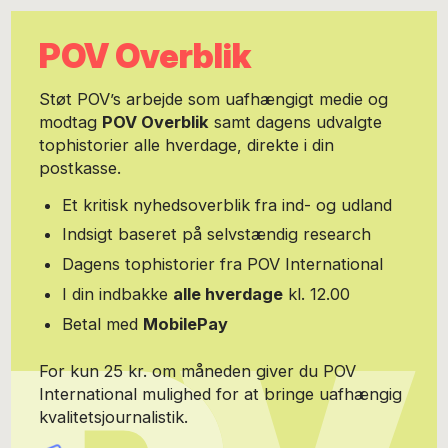
POV Overblik
Støt POV’s arbejde som uafhængigt medie og
modtag
POV Overblik
samt dagens udvalgte
tophistorier alle hverdage, direkte i din
postkasse.
Et kritisk nyhedsoverblik fra ind- og udland
Indsigt baseret på selvstændig research
Dagens tophistorier fra POV International
I din indbakke
alle hverdage
kl. 12.00
Betal med
MobilePay
For kun 25 kr. om måneden giver du POV
International mulighed for at bringe uafhængig
kvalitetsjournalistik.