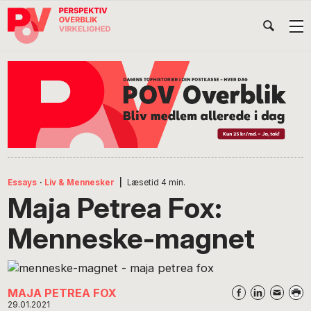
Gå
Skip
Gå
Head
direkte
til
direkte
til
indhold
til
Højr
primær
footer
Søg
på
navigation
POV
International
Essays
·
Liv & Mennesker
|
Læsetid
4
min.
Maja Petrea Fox:
Menneske-magnet
MAJA PETREA FOX
29.01.2021