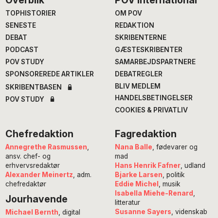
Footer
Overblik
POV International
TOPHISTORIER
OM POV
SENESTE
REDAKTION
DEBAT
SKRIBENTERNE
PODCAST
GÆSTESKRIBENTER
POV STUDY
SAMARBEJDSPARTNERE
SPONSOREREDE ARTIKLER
DEBATREGLER
BLIV MEDLEM
SKRIBENTBASEN
HANDELSBETINGELSER
POV STUDY
COOKIES & PRIVATLIV
Chefredaktion
Fagredaktion
Annegrethe Rasmussen
,
Nana Balle
, fødevarer og
ansv. chef- og
mad
erhvervsredaktør
Hans Henrik Fafner
, udland
Alexander Meinertz
, adm.
Bjarke Larsen
, politik
chefredaktør
Eddie Michel
, musik
Isabella Miehe-Renard
,
Jourhavende
litteratur
Susanne Sayers
, videnskab
Michael Bernth
, digital