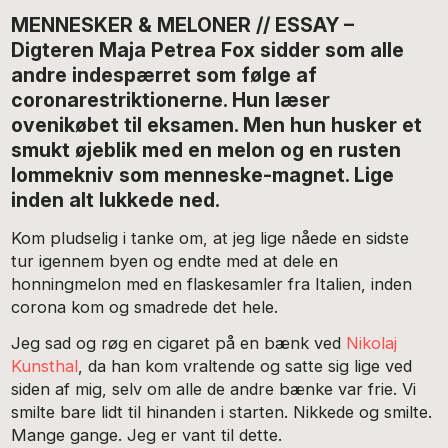
MENNESKER & MELONER // ESSAY –
Digteren Maja Petrea Fox sidder som alle
andre indespærret som følge af
coronarestriktionerne. Hun læser
ovenikøbet til eksamen. Men hun husker et
smukt øjeblik med en melon og en rusten
lommekniv som menneske-magnet. Lige
inden alt lukkede ned.
Kom pludselig i tanke om, at jeg lige nåede en sidste
tur igennem byen og endte med at dele en
honningmelon med en flaskesamler fra Italien, inden
corona kom og smadrede det hele.
Jeg sad og røg en cigaret på en bænk ved
Nikolaj
Kunsthal
, da han kom vraltende og satte sig lige ved
siden af mig, selv om alle de andre bænke var frie. Vi
smilte bare lidt til hinanden i starten. Nikkede og smilte.
Mange gange. Jeg er vant til dette.