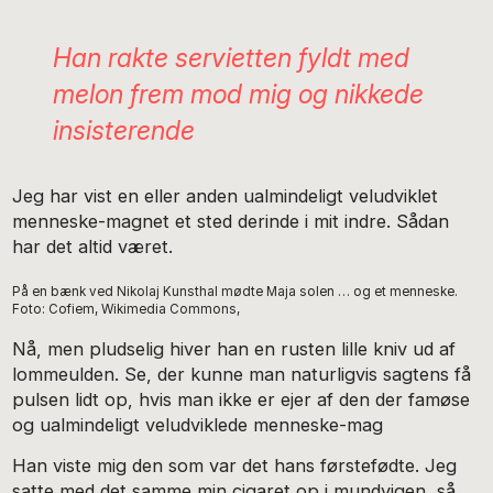
Han rakte servietten fyldt med
melon frem mod mig og nikkede
insisterende
Jeg har vist en eller anden ualmindeligt veludviklet
menneske-magnet et sted derinde i mit indre. Sådan
har det altid været.
På en bænk ved Nikolaj Kunsthal mødte Maja solen … og et menneske.
Foto: Cofiem, Wikimedia Commons,
Nå, men pludselig hiver han en rusten lille kniv ud af
lommeulden. Se, der kunne man naturligvis sagtens få
pulsen lidt op, hvis man ikke er ejer af den der famøse
og ualmindeligt veludviklede menneske-mag
Han viste mig den som var det hans førstefødte. Jeg
satte med det samme min cigaret op i mundvigen, så