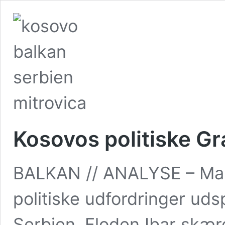
Kosovos politiske G
BALKAN // ANALYSE – Man
politiske udfordringer uds
Serbien. Floden Ibar skær