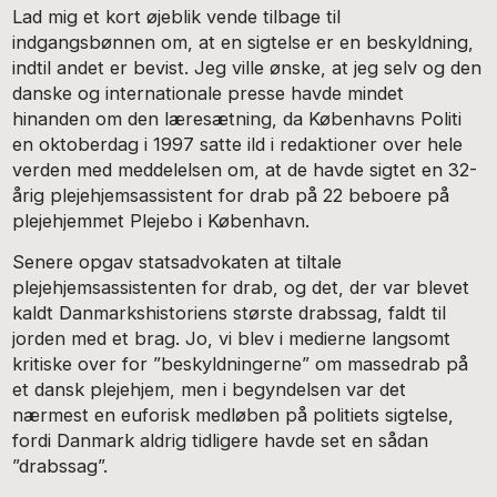
Lad mig et kort øjeblik vende tilbage til
indgangsbønnen om, at en sigtelse er en beskyldning,
indtil andet er bevist. Jeg ville ønske, at jeg selv og den
danske og internationale presse havde mindet
hinanden om den læresætning, da Københavns Politi
en oktoberdag i 1997 satte ild i redaktioner over hele
verden med meddelelsen om, at de havde sigtet en 32-
årig plejehjemsassistent for drab på 22 beboere på
plejehjemmet Plejebo i København.
Senere opgav statsadvokaten at tiltale
plejehjemsassistenten for drab, og det, der var blevet
kaldt Danmarkshistoriens største drabssag, faldt til
jorden med et brag. Jo, vi blev i medierne langsomt
kritiske over for ”beskyldningerne” om massedrab på
et dansk plejehjem, men i begyndelsen var det
nærmest en euforisk medløben på politiets sigtelse,
fordi Danmark aldrig tidligere havde set en sådan
”drabssag”.