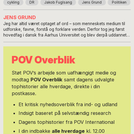
cykling
DR
Jakob Fuglsang
Jens Grund
Politiken
JENS GRUND
Jeg har altid været optaget af ord – som menneskets medium til
udforske, favne, forstå og forklare verden. Derfor tog jeg først
hovedfag i dansk fra Aarhus Universitet og blev derpå uddannet
journalist på Danmarks Medie- og Journalisthøjskole. Jeg troede
egentlig, at jeg skulle være romanforfatter, men fandt ud af, at jeg
er bedre til at fortælle om, hvad der sker ude i virkeligheden end
POV Overblik
inde i mit eget hoved. Virkeligheden er egentlig også noget mere
spændende. I min karriere som journalist og redaktør har jeg
været vidt omkring på landsdækkende medier: Efter et vikariat på
Støt POV’s arbejde som uafhængigt medie og
Weekendavisen kom jeg til Det fri Aktuelt som reporter, videre til
modtag
POV Overblik
samt dagens udvalgte
Jyllands-Posten i 12 år, bl.a. som uddannelseschef og
tophistorier alle hverdage, direkte i din
reportagechef, derpå i fire år til DR, først som chef for
radiomagasinerne og siden som indlandschef. Jeg har også været
postkasse.
chefredaktør på Berlingske i 6 år, hvorpå jeg fusionerede BT og
MetroXpress og var der i godt et år som chefredaktør. Mit seneste
Et kritisk nyhedsoverblik fra ind- og udland
journalistjob var som redaktør på TV2 NEWS. I mange år var jeg
Indsigt baseret på selvstændig research
desuden medlem af repræsentantskabet for Dansk Sprognævn,
hvor jeg også fik vandet min passion for det danske sprog som
Dagens tophistorier fra POV International
kommunikationsmiddel. I februar 2019 skiftede jeg spor fra
I din indbakke
alle hverdage
kl. 12.00
redaktørjobbene til prorektor på Danmarks Medie- og