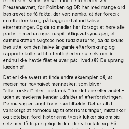
Ingen kan ”vinde” en sag mod de to medier ved
Pressenævnet, for Politiken og DR har med mange ord
beskrevet de få fakta, der var; nemlig, at der foregik
en efterforskning på baggrund af indikative
efterretninger. Og de to medier har forsøgt at høre alle
parter – med en uges respit. Alligevel synes jeg, at
dømmekraften svigtede hos redaktørerne, da de skulle
beslutte, om den halve år gamle efterforskning og
rapport skulle ud til offentligheden nu, selv om de
endnu ikke havde fået et svar på: Hvad så? Da sprang
kæden af.
Det er ikke svært at finde andre eksempler på, at
medier har navngivet mennesker, som bliver
”efterforsket” eller ”mistænkt” for det ene eller andet –
uden at medierne kender udfaldet af efterforskningen.
Denne sag er langt fra et særtilfælde. Det er altid
vanskeligt at forholde sig til efterforskninger, mistanker
og sigtelser, fordi historierne typisk lukker sig om sig
selv med få tilgængelige kilder, der vil udtale sig. Så