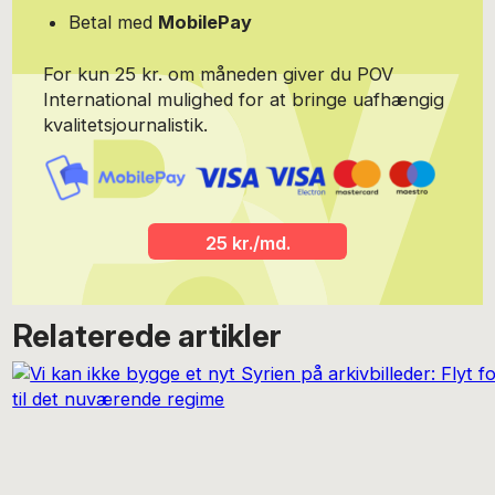
Journalisthøjskole, DMJX. Jeg har ansvaret for vores seks
Betal med
MobilePay
uddannelser, herunder journalistuddannelsen. Det er ikke nogen
hemmelighed, at jeg finder jobbet ekstremt vigtigt i en tid, hvor
For kun 25 kr. om måneden giver du POV
trompetfanfarer i store dele af den vestlige verden gjalder om
fake news og mistillid til politikere og presse. Det pres kræver
International mulighed for at bringe uafhængig
knivskarpe medier og knivskarpe journalister, og det har vi
kvalitetsjournalistik.
heldigvis i Danmark – som regel.
25 kr./md.
Relaterede artikler