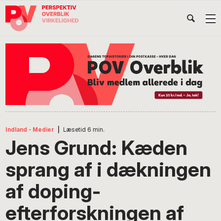
Gå
Skip
Gå
Head
direkte
til
direkte
til
indhold
til
Højr
primær
footer
Søg
på
navigation
POV
International
Indland
·
Medier
|
Læsetid
6
min.
Jens Grund: Kæden
sprang af i dækningen
af doping-
efterforskningen af