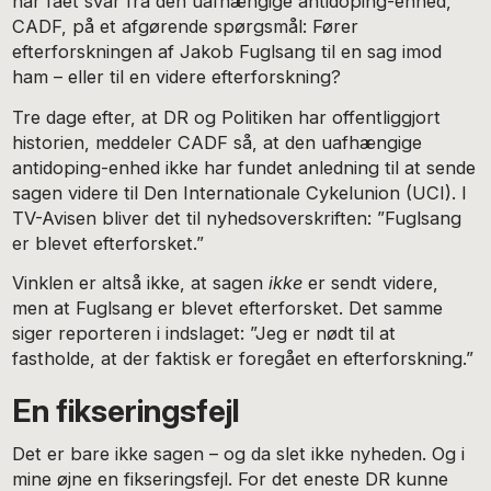
har fået svar fra den uafhængige antidoping-enhed,
CADF, på et afgørende spørgsmål: Fører
efterforskningen af Jakob Fuglsang til en sag imod
ham – eller til en videre efterforskning?
Tre dage efter, at DR og Politiken har offentliggjort
historien, meddeler CADF så, at den uafhængige
antidoping-enhed ikke har fundet anledning til at sende
sagen videre til Den Internationale Cykelunion (UCI). I
TV-Avisen bliver det til nyhedsoverskriften: ”Fuglsang
er blevet efterforsket.”
Vinklen er altså ikke, at sagen
ikke
er sendt videre,
men at Fuglsang er blevet efterforsket. Det samme
siger reporteren i indslaget: ”Jeg er nødt til at
fastholde, at der faktisk er foregået en efterforskning.”
En fikseringsfejl
Det er bare ikke sagen – og da slet ikke nyheden. Og i
mine øjne en fikseringsfejl. For det eneste DR kunne