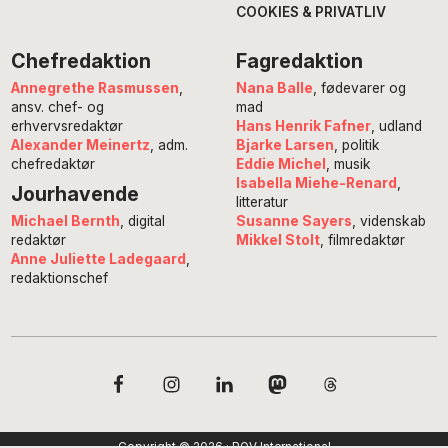
COOKIES & PRIVATLIV
Chefredaktion
Fagredaktion
Annegrethe Rasmussen
,
Nana Balle
, fødevarer og
ansv. chef- og
mad
erhvervsredaktør
Hans Henrik Fafner
, udland
Alexander Meinertz
, adm.
Bjarke Larsen
, politik
chefredaktør
Eddie Michel
, musik
Isabella Miehe-Renard
,
Jourhavende
litteratur
Susanne Sayers
, videnskab
Michael Bernth
, digital
Mikkel Stolt
, filmredaktør
redaktør
Anne Juliette Ladegaard
,
redaktionschef
Copyright © 2026 · POV International