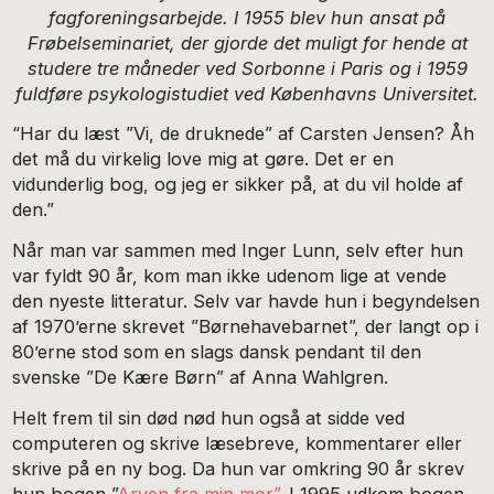
fagforeningsarbejde. I 1955 blev hun ansat på
Frøbelseminariet, der gjorde det muligt for hende at
studere tre måneder ved Sorbonne i Paris og i 1959
fuldføre psykologistudiet ved Københavns Universitet.
“Har du læst ”Vi, de druknede” af Carsten Jensen? Åh
det må du virkelig love mig at gøre. Det er en
vidunderlig bog, og jeg er sikker på, at du vil holde af
den.”
Når man var sammen med Inger Lunn, selv efter hun
var fyldt 90 år, kom man ikke udenom lige at vende
den nyeste litteratur. Selv var havde hun i begyndelsen
af 1970’erne skrevet ”Børnehavebarnet”, der langt op i
80’erne stod som en slags dansk pendant til den
svenske ”De Kære Børn” af Anna Wahlgren.
Helt frem til sin død nød hun også at sidde ved
computeren og skrive læsebreve, kommentarer eller
skrive på en ny bog. Da hun var omkring 90 år skrev
hun bogen ”
Arven fra min mor”
. I 1995 udkom bogen