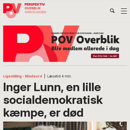
Gå
Skip
Gå
Head
direkte
til
direkte
til
indhold
til
Højr
primær
footer
Søg
på
navigation
POV
International
Ligestilling
·
Mindeord
|
Læsetid
4
min.
Inger Lunn, en lille
socialdemokratisk
kæmpe, er død