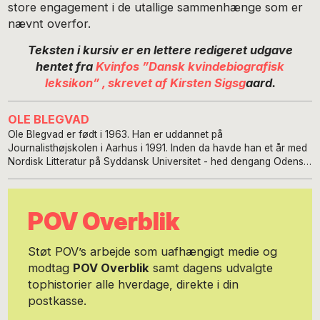
store engagement i de utallige sammenhænge som er
nævnt overfor.
Teksten i kursiv er en lettere redigeret udgave
hentet fra
Kvinfos ”Dansk kvindebiografisk
leksikon” , skrevet af Kirsten Sigsg
aard.
OLE BLEGVAD
Ole Blegvad er født i 1963. Han er uddannet på
Journalisthøjskolen i Aarhus i 1991. Inden da havde han et år med
Nordisk Litteratur på Syddansk Universitet - hed dengang Odense
Universitet. Ole kom til DR i 1989, og var der i 25 år. Der er stort
set ikke den afdeling eller den programtype, som han ikke lige har
snuset forbi. Han har været tv-vært i B&U afdelingen, radiovært i
POV Overblik
kulturafdelingen, redaktionssekretær, reporter, journalist, fast live-
reporter på Tv-avisen m.m. Stofområderne har primært været
kunst og kultur med fokus på især teater, film og musik, samt
Støt POV’s arbejde som uafhængigt medie og
samfund/politik og sport. Ole Blegvad var dækket et hav af
modtag
POV Overblik
samt dagens udvalgte
begivenheder blandt andet da Danmark i 1992 blev Europamestre
tophistorier alle hverdage, direkte i din
i fodbold, og da Lars von Trier vandt De Gyldne Palmer i Cannes
for Dancer in The Dark i 2000. Han har ligeledes - sammen med
postkasse.
Rasmus Funder - skrevet den anmelderroste guidebog, Berlindk,