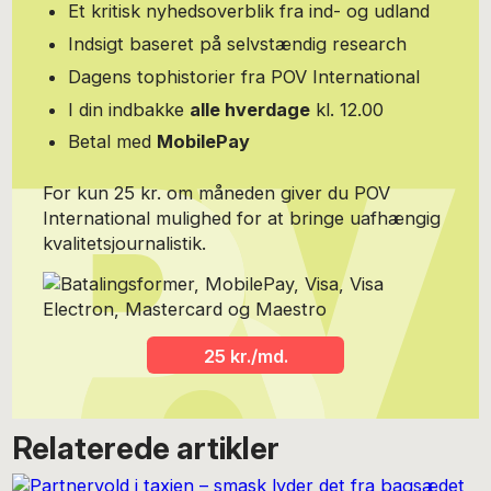
hvor 11 danske kulturpersoner fortæller om den tyske hovedstad.
Et kritisk nyhedsoverblik fra ind- og udland
Han har lejlighed i Berlin, så har stort kendskab til tysk kultur. Ole
Indsigt baseret på selvstændig research
Blegvad har sammen med Emil Falke, et af dansk films store
talenter, video-og produktionssamarbejdet www.falkeblegvad.dk
Dagens tophistorier fra POV International
I din indbakke
alle hverdage
kl. 12.00
Betal med
MobilePay
For kun 25 kr. om måneden giver du POV
International mulighed for at bringe uafhængig
kvalitetsjournalistik.
25 kr./md.
Relaterede artikler