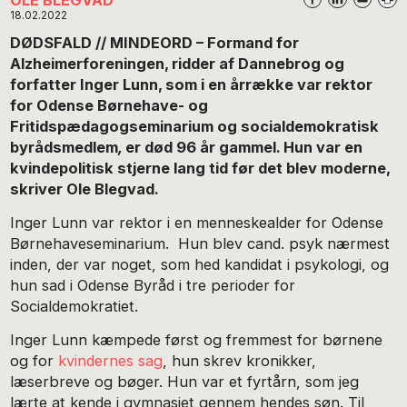
18.02.2022
DØDSFALD // MINDEORD – Formand for
Alzheimerforeningen, ridder af Dannebrog og
forfatter Inger Lunn, som i en årrække var rektor
for Odense Børnehave- og
Fritidspædagogseminarium og socialdemokratisk
byrådsmedlem
,
er død 96 år gammel. Hun var en
kvindepolitisk stjerne lang tid før det blev moderne,
skriver Ole Blegvad.
Inger Lunn var rektor i en menneskealder for Odense
Børnehaveseminarium. Hun blev cand. psyk nærmest
inden, der var noget, som hed kandidat i psykologi, og
hun sad i Odense Byråd i tre perioder for
Socialdemokratiet.
Inger Lunn kæmpede først og fremmest for børnene
og for
kvindernes sag
, hun skrev kronikker,
læserbreve og bøger. Hun var et fyrtårn, som jeg
lærte at kende i gymnasiet gennem hendes søn. Til