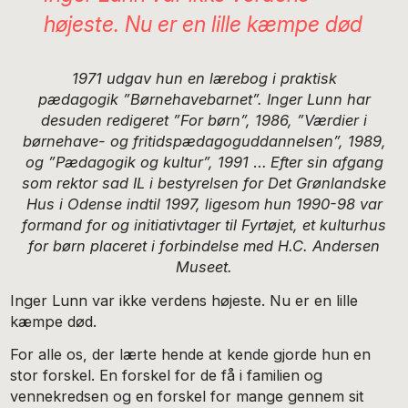
højeste. Nu er en lille kæmpe død
1971 udgav hun en lærebog i praktisk
pædagogik ”Børnehavebarnet”. Inger Lunn har
desuden redigeret ”For børn”, 1986, ”Værdier i
børnehave- og fritidspædagoguddannelsen”, 1989,
og ”Pædagogik og kultur”, 1991
…
Efter sin afgang
som rektor sad IL i bestyrelsen for Det Grønlandske
Hus i Odense indtil 1997, ligesom hun 1990-98 var
formand for og initiativtager til Fyrtøjet, et kulturhus
for børn placeret i forbindelse med H.C. Andersen
Museet.
Inger Lunn var ikke verdens højeste. Nu er en lille
kæmpe død.
For alle os, der lærte hende at kende gjorde hun en
stor forskel. En forskel for de få i familien og
vennekredsen og en forskel for mange gennem sit