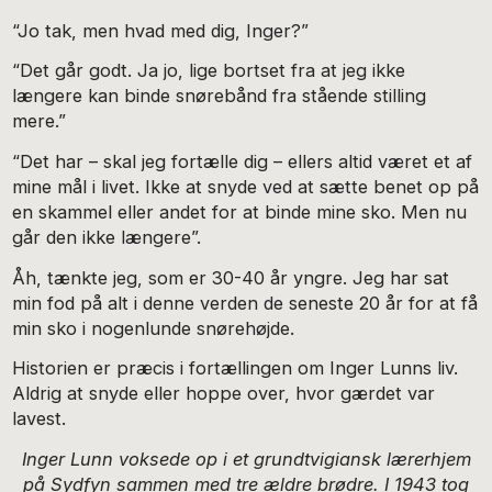
“Jo tak, men hvad med dig, Inger?”
“Det går godt. Ja jo, lige bortset fra at jeg ikke
længere kan binde snørebånd fra stående stilling
mere.”
“Det har – skal jeg fortælle dig – ellers altid været et af
mine mål i livet. Ikke at snyde ved at sætte benet op på
en skammel eller andet for at binde mine sko. Men nu
går den ikke længere”.
Åh, tænkte jeg, som er 30-40 år yngre. Jeg har sat
min fod på alt i denne verden de seneste 20 år for at få
min sko i nogenlunde snørehøjde.
Historien er præcis i fortællingen om Inger Lunns liv.
Aldrig at snyde eller hoppe over, hvor gærdet var
lavest.
Inger Lunn voksede op i et grundtvigiansk lærerhjem
på Sydfyn sammen med tre ældre brødre. I 1943 tog