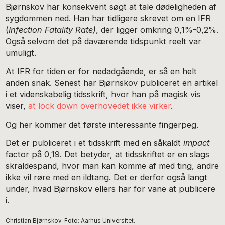
Bjørnskov har konsekvent søgt at tale dødeligheden af
sygdommen ned. Han har tidligere skrevet om en IFR
(
Infection Fatality Rate)
, der ligger omkring 0,1%-0,2%.
Også selvom det på daværende tidspunkt reelt var
umuligt.
At IFR for tiden er for nedadgående, er så en helt
anden snak. Senest har Bjørnskov publiceret en artikel
i et videnskabelig tidsskrift, hvor han på magisk vis
viser,
at lock down overhovedet ikke virker
.
Og her kommer det første interessante fingerpeg.
Det er publiceret i et tidsskrift med en såkaldt
impact
factor på 0,19. Det betyder, at tidsskriftet er en slags
skraldespand, hvor man kan komme af med ting, andre
ikke vil røre med en ildtang. Det er derfor også langt
under, hvad Bjørnskov ellers har for vane at publicere
i.
Christian Bjørnskov. Foto: Aarhus Universitet.