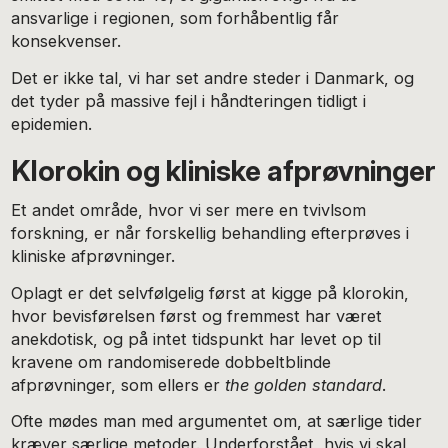
ansvarlige i regionen, som forhåbentlig får
konsekvenser.
Det er ikke tal, vi har set andre steder i Danmark, og
det tyder på massive fejl i håndteringen tidligt i
epidemien.
Klorokin og kliniske afprøvninger
Et andet område, hvor vi ser mere en tvivlsom
forskning, er når forskellig behandling efterprøves i
kliniske afprøvninger.
Oplagt er det selvfølgelig først at kigge på klorokin,
hvor bevisførelsen først og fremmest har været
anekdotisk, og på intet tidspunkt har levet op til
kravene om randomiserede dobbeltblinde
afprøvninger, som ellers er
the golden standard
.
Ofte mødes man med argumentet om, at særlige tider
kræver særlige metoder. Underforstået, hvis vi skal