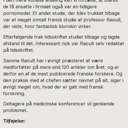
I den mere kuriøse afdeling kan vi fortælle, at blandt
de få ansatte i firmaet også var en tidligere
pornomodel. Et andet studie, der blev trukket tilbage
var et meget omtalt fransk studie af professor Raoult,
der viste, hvor fantastisk klorokin virker.
Efterfølgende trak tidsskriftet studiet tilbage og lagde
afstand til det. Interessant nok var Raoult selv redaktør
på tidsskriftet.
Samme Raoult har i øvrigt præsteret at være
medforfatter på mere end 120 artikler om året, og er
derfor en af de mest publicerede franske forskere. Og
den praksis med at chefen sætter navnet på alt, siger i
øvrigt meget om, hvad der er galt med fransk
forskning.
Deltagere på medicinske konferencer vil genkende
problemet.
Tilføjelse: