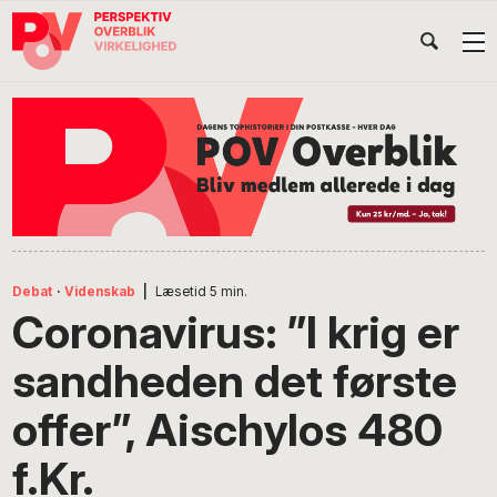
Gå
Skip
Gå
Head
direkte
til
direkte
til
indhold
til
Højr
primær
footer
Søg
på
navigation
POV
International
Debat
·
Videnskab
|
Læsetid
5
min.
Coronavirus: ”I krig er
sandheden det første
offer”, Aischylos 480
f.Kr.