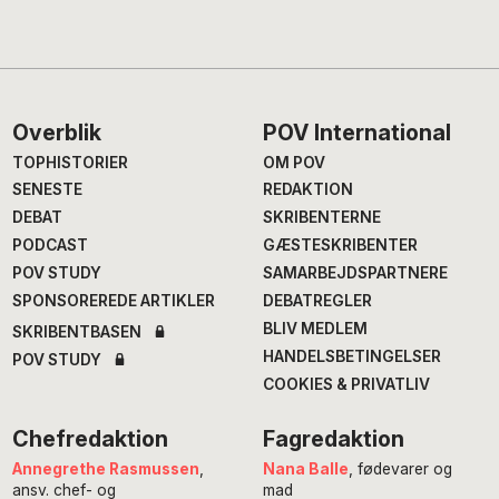
Footer
Overblik
POV International
TOPHISTORIER
OM POV
SENESTE
REDAKTION
DEBAT
SKRIBENTERNE
PODCAST
GÆSTESKRIBENTER
POV STUDY
SAMARBEJDSPARTNERE
SPONSOREREDE ARTIKLER
DEBATREGLER
BLIV MEDLEM
SKRIBENTBASEN
HANDELSBETINGELSER
POV STUDY
COOKIES & PRIVATLIV
Chefredaktion
Fagredaktion
Annegrethe Rasmussen
,
Nana Balle
, fødevarer og
ansv. chef- og
mad