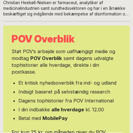
Christian Heebøll-Nielsen er farmaceut, analytiker af
medicinalindustrien samt sundhedssektoren og har i en årrække
beskæftiget sig indgående med bekæmpelse af disinformation og
fake news. P.t. følger han udviklingen i både coronavirussens
udbredelse og myndighedernes kamp mod den både nationalt og
globalt.
POV Overblik
Støt POV’s arbejde som uafhængigt medie og
modtag
POV Overblik
samt dagens udvalgte
tophistorier alle hverdage, direkte i din
postkasse.
Et kritisk nyhedsoverblik fra ind- og udland
Indsigt baseret på selvstændig research
Dagens tophistorier fra POV International
I din indbakke
alle hverdage
kl. 12.00
Betal med
MobilePay
For kun 25 kr. om måneden giver du POV