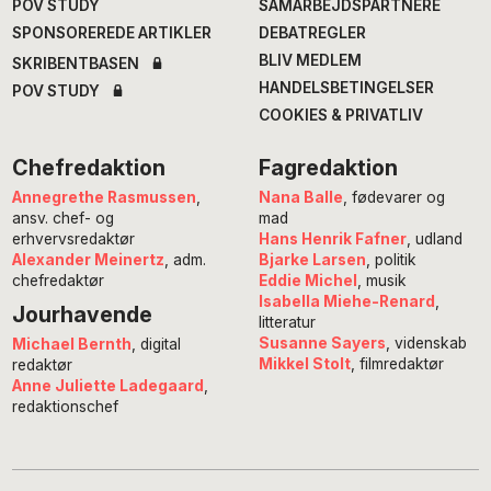
POV STUDY
SAMARBEJDSPARTNERE
SPONSOREREDE ARTIKLER
DEBATREGLER
BLIV MEDLEM
SKRIBENTBASEN
HANDELSBETINGELSER
POV STUDY
COOKIES & PRIVATLIV
Chefredaktion
Fagredaktion
Annegrethe Rasmussen
,
Nana Balle
, fødevarer og
ansv. chef- og
mad
erhvervsredaktør
Hans Henrik Fafner
, udland
Alexander Meinertz
, adm.
Bjarke Larsen
, politik
chefredaktør
Eddie Michel
, musik
Isabella Miehe-Renard
,
Jourhavende
litteratur
Susanne Sayers
, videnskab
Michael Bernth
, digital
Mikkel Stolt
, filmredaktør
redaktør
Anne Juliette Ladegaard
,
redaktionschef