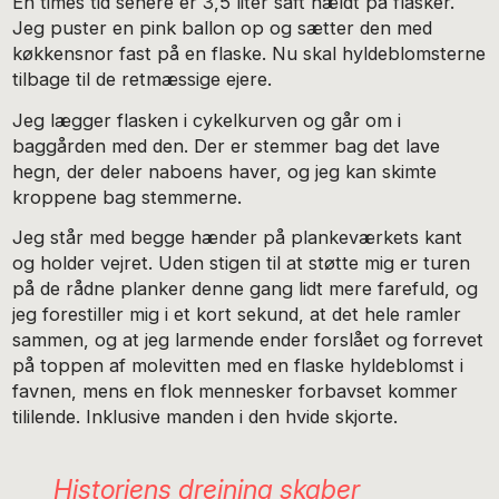
En times tid senere er 3,5 liter saft hældt på flasker.
Jeg puster en pink ballon op og sætter den med
køkkensnor fast på en flaske. Nu skal hyldeblomsterne
tilbage til de retmæssige ejere.
Jeg lægger flasken i cykelkurven og går om i
baggården med den. Der er stemmer bag det lave
hegn, der deler naboens haver, og jeg kan skimte
kroppene bag stemmerne.
Jeg står med begge hænder på plankeværkets kant
og holder vejret. Uden stigen til at støtte mig er turen
på de rådne planker denne gang lidt mere farefuld, og
jeg forestiller mig i et kort sekund, at det hele ramler
sammen, og at jeg larmende ender forslået og forrevet
på toppen af molevitten med en flaske hyldeblomst i
favnen, mens en flok mennesker forbavset kommer
tililende. Inklusive manden i den hvide skjorte.
Historiens drejning skaber