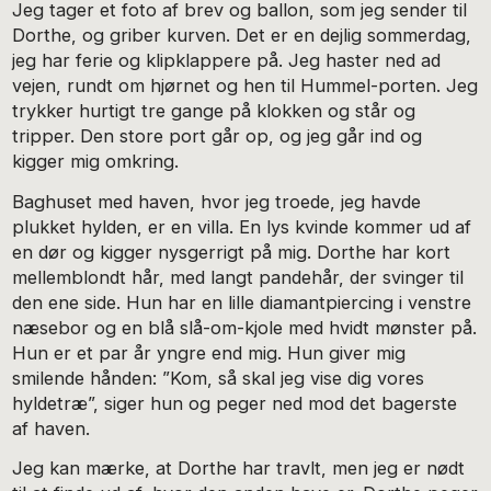
Jeg tager et foto af brev og ballon, som jeg sender til
Dorthe, og griber kurven. Det er en dejlig sommerdag,
jeg har ferie og klipklappere på. Jeg haster ned ad
vejen, rundt om hjørnet og hen til Hummel-porten. Jeg
trykker hurtigt tre gange på klokken og står og
tripper. Den store port går op, og jeg går ind og
kigger mig omkring.
Baghuset med haven, hvor jeg troede, jeg havde
plukket hylden, er en villa. En lys kvinde kommer ud af
en dør og kigger nysgerrigt på mig. Dorthe har kort
mellemblondt hår, med langt pandehår, der svinger til
den ene side. Hun har en lille diamantpiercing i venstre
næsebor og en blå slå-om-kjole med hvidt mønster på.
Hun er et par år yngre end mig. Hun giver mig
smilende hånden: ”Kom, så skal jeg vise dig vores
hyldetræ”, siger hun og peger ned mod det bagerste
af haven.
Jeg kan mærke, at Dorthe har travlt, men jeg er nødt