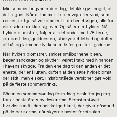
Min sommer begynder den dag, det ikke gør noget, at
det regner. Når et lummert tordenvejr eller vind, som
rusker, er lige så velkomment som hedebølgen, alle før
eller siden brokker sig over. Og så er der hylden. Når
hylden blomstrer, følger alt det andet med. Ærterne,
jordbærtiden, grilldunsten, ubekymret lethed og duften
af bål og larmende lykkeridende festgæster i gaderne.
Når hylden blomstrer, smider småbørnene bleen,
bager sandkager og skyder i vejret i takt med hinanden
i havens skygge. Fra den ene dag til den anden er det
eneste, der er i luften, duften af den søde hyldeblomst,
der slidt, men elsket, i misforståede versioner gør vold
på de fleste sommerdrinks.
Sådan en sommersøndag formiddag beslutter jeg mig
for at høste årets hyldeskærme. Blomsterstøvet
hvirvler rundt i den halvkølige blæst, der giver gåsehud
på de bare arme, når skyerne haster forbi solen.