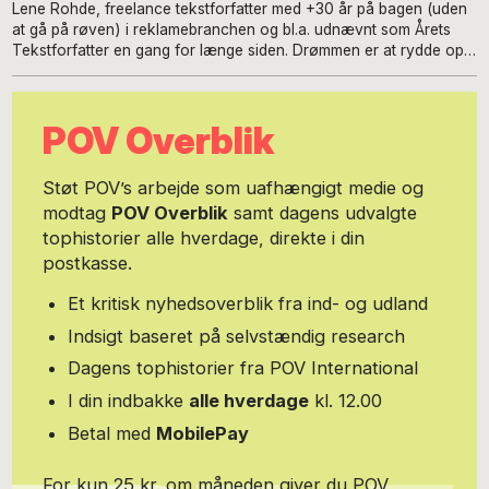
Lene Rohde, freelance tekstforfatter med +30 år på bagen (uden
at gå på røven) i reklamebranchen og bl.a. udnævnt som Årets
Tekstforfatter en gang for længe siden. Drømmen er at rydde op i
skrivebordsskuffen fuld af digte, sange og ideer til små romaner
og store noveller. Når der ikke skrives, løber Lene rundt i sit
kvarter på Frederiksberg i en lyserød T-shirt, hvor der står ”Jeg
POV Overblik
løber, så pigerne kan gå i skole”. Og det er netop, hvad hun gør:
Siden 2012 har Lene gennem sin egen frivillige forening HIPPO
RUN arrangeret familieløb om Søerne i København med støtte fra
Støt POV’s arbejde som uafhængigt medie og
de lokale butikker og på den måde fået indsamlet ca. 350.000 til
modtag
POV Overblik
samt dagens udvalgte
skoleprojekter for udsatte piger i Kenya. Arbejdet kan følges på
tophistorier alle hverdage, direkte i din
https://www.facebook.com/HippoRun/ og #hipporun på
Instagram. Og ellers kan skribenten træffes på
postkasse.
lene@tekstforfatter.dk, +45 25122776 og på
https://www.facebook.com/Tekstforfatterdk-587586781277759/
Et kritisk nyhedsoverblik fra ind- og udland
Indsigt baseret på selvstændig research
Dagens tophistorier fra POV International
I din indbakke
alle hverdage
kl. 12.00
Betal med
MobilePay
For kun 25 kr. om måneden giver du POV