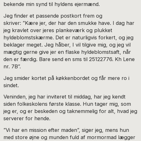
bekende min synd til hyldens ejermænd.
Jeg finder et passende postkort frem og
skriver: ”Kære jer, der har den smukke have. I dag har
jeg kravlet over jeres plankeværk og plukket
hyldeblomstskærme. Det er naturligvis forkert, og jeg
beklager meget. Jeg håber, I vil tilgive mig, og jeg vil
mægtig gerne give jer en flaske hyldeblomstsaft, når
den er færdig. Bare send en sms til 25122776. Kh Lene
nr. 7B”.
Jeg smider kortet på køkkenbordet og får mere ro i
sindet.
Veninden, jeg har inviteret til middag, har jeg kendt
siden folkeskolens første klasse. Hun tager mig, som
jeg er, og er beskeden og taknemmelig for alt, hvad jeg
serverer for hende.
”Vi har en mission efter maden”, siger jeg, mens hun
med store øjne og munden fuld af mormormad lægger