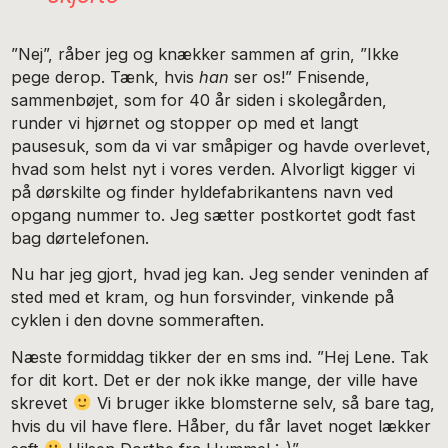
”Nej”, råber jeg og knækker sammen af grin, ”Ikke
pege derop. Tænk, hvis
han
ser os!” Fnisende,
sammenbøjet, som for 40 år siden i skolegården,
runder vi hjørnet og stopper op med et langt
pausesuk, som da vi var småpiger og havde overlevet,
hvad som helst nyt i vores verden. Alvorligt kigger vi
på dørskilte og finder hyldefabrikantens navn ved
opgang nummer to. Jeg sætter postkortet godt fast
bag dørtelefonen.
Nu har jeg gjort, hvad jeg kan. Jeg sender veninden af
sted med et kram, og hun forsvinder, vinkende på
cyklen i den dovne sommeraften.
Næste formiddag tikker der en sms ind. ”Hej Lene. Tak
for dit kort. Det er der nok ikke mange, der ville have
skrevet
Vi bruger ikke blomsterne selv, så bare tag,
hvis du vil have flere. Håber, du får lavet noget lækker