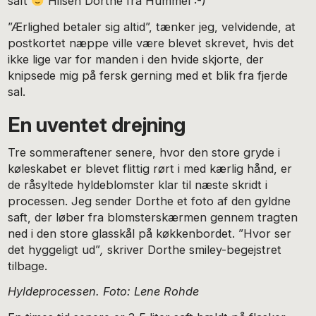
saft
Hilsen Dorthe fra Hummel :-)”
”Ærlighed betaler sig altid”, tænker jeg, velvidende, at
postkortet næppe ville være blevet skrevet, hvis det
ikke lige var for manden i den hvide skjorte, der
knipsede mig på fersk gerning med et blik fra fjerde
sal.
En uventet drejning
Tre sommeraftener senere, hvor den store gryde i
køleskabet er blevet flittig rørt i med kærlig hånd, er
de råsyltede hyldeblomster klar til næste skridt i
processen. Jeg sender Dorthe et foto af den gyldne
saft, der løber fra blomsterskærmen gennem tragten
ned i den store glasskål på køkkenbordet. ”Hvor ser
det hyggeligt ud”
,
skriver Dorthe smiley-begejstret
tilbage.
Hyldeprocessen. Foto: Lene Rohde