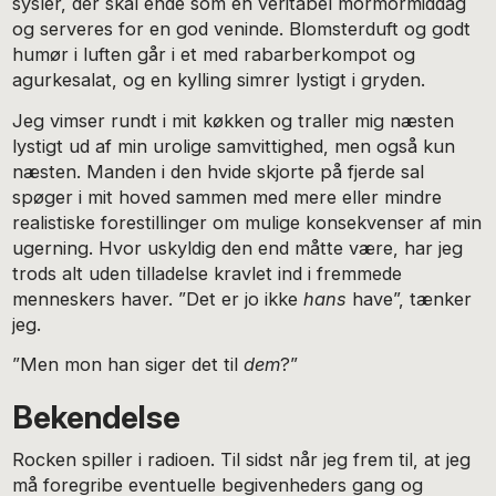
sysler, der skal ende som en veritabel mormormiddag
og serveres for en god veninde. Blomsterduft og godt
humør i luften går i et med rabarberkompot og
agurkesalat, og en kylling simrer lystigt i gryden.
Jeg vimser rundt i mit køkken og traller mig næsten
lystigt ud af min urolige samvittighed, men også kun
næsten. Manden i den hvide skjorte på fjerde sal
spøger i mit hoved sammen med mere eller mindre
realistiske forestillinger om mulige konsekvenser af min
ugerning. Hvor uskyldig den end måtte være, har jeg
trods alt uden tilladelse kravlet ind i fremmede
menneskers haver. ”Det er jo ikke
hans
have”, tænker
jeg.
”Men mon han siger det til
dem
?”
Bekendelse
Rocken spiller i radioen. Til sidst når jeg frem til, at jeg
må foregribe eventuelle begivenheders gang og