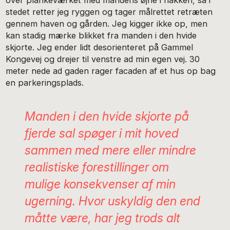
over plankeværket med mandens øjne i nakken, så i
stedet retter jeg ryggen og tager målrettet retræten
gennem haven og gården. Jeg kigger ikke op, men
kan stadig mærke blikket fra manden i den hvide
skjorte. Jeg ender lidt desorienteret på Gammel
Kongevej og drejer til venstre ad min egen vej. 30
meter nede ad gaden rager facaden af et hus op bag
en parkeringsplads.
Manden i den hvide skjorte på
fjerde sal spøger i mit hoved
sammen med mere eller mindre
realistiske forestillinger om
mulige konsekvenser af min
ugerning. Hvor uskyldig den end
måtte være, har jeg trods alt