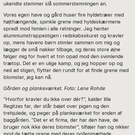
ukendte stemmer slå sommerstemningen an.
Vores egen have og gård huser fire hyldetræer med
højthængende, spinkle grene med hyldeskærmene
spredt mod himlen i alle retninger. Jeg henter
aluminiumstrappestigen i redskabsskuret og kravler
op, mens havens børn stimler sammen om mig og
lægger de små nakker tilbage, og deres store øjne
følger mig for hvert et trin opad mod den svimlende
trætop. Det er en ulige kamp, og jeg hopper op og
ned ad stigen, flytter den rundt for at finde grene med
blomster, jeg kan nå.
Gården og plankeværket. Foto: Lene Rohde
”Hvorfor kravler du ikke over dér?”, kalder lille
Regitzes far, der står bøjet over pigen og den
trehjulede, og peger på plankeværket for enden af
baggården. ”Det er et firma, der har den have, de
bruger nok ikke deres blomster”, tilføjer han og nikker
mod de tætte grene med deres pollenmættede