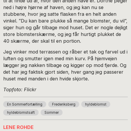
til at finde ud af, hvor den anden have er. Dorthe peger
ned i højre hjørne af haven, og jeg kan nu se
stubbene, hvor jeg satte flasken fra en helt anden
vinkel. ”Du kan bare plukke så mange blomster, du vil”,
siger hun og går tilbage mod huset. Det er nogle dejligt
store blomsterskærme, og jeg får hurtigt plukket de
40 skærme, der skal til en portion.
Jeg vinker mod terrassen og råber et tak og farvel ud i
luften og smutter igen med min kurv. På hjemvejen
lægger jeg nakken tilbage og kigger op mod fjerde. Og
det har jeg faktisk gjort siden, hver gang jeg passerer
huset med manden i den hvide skjorte.
Topfoto: Flickr
En Sommerfortælling
Frederiksberg
hyldeblomst
hyldeblomstsaft
Sommer
LENE ROHDE