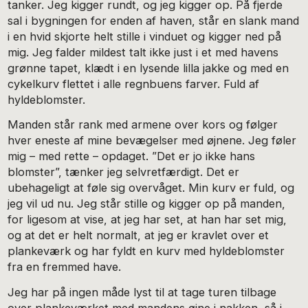
tanker. Jeg kigger rundt, og jeg kigger op. På fjerde
sal i bygningen for enden af haven, står en slank mand
i en hvid skjorte helt stille i vinduet og kigger ned på
mig. Jeg falder mildest talt ikke just i et med havens
grønne tapet, klædt i en lysende lilla jakke og med en
cykelkurv flettet i alle regnbuens farver. Fuld af
hyldeblomster.
Manden står rank med armene over kors og følger
hver eneste af mine bevægelser med øjnene. Jeg føler
mig – med rette – opdaget. ”Det er jo ikke hans
blomster”, tænker jeg selvretfærdigt. Det er
ubehageligt at føle sig overvåget. Min kurv er fuld, og
jeg vil ud nu. Jeg står stille og kigger op på manden,
for ligesom at vise, at jeg har set, at han har set mig,
og at det er helt normalt, at jeg er kravlet over et
plankeværk og har fyldt en kurv med hyldeblomster
fra en fremmed have.
Jeg har på ingen måde lyst til at tage turen tilbage