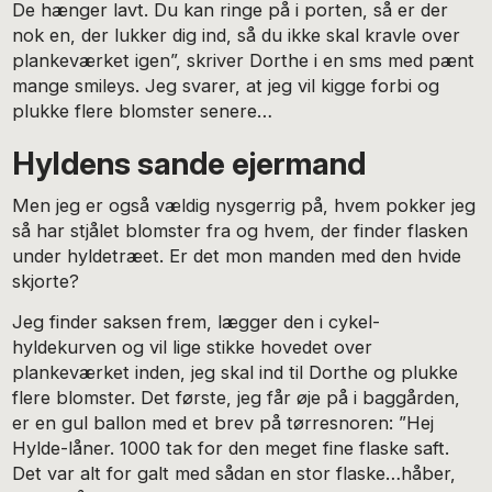
De hænger lavt. Du kan ringe på i porten, så er der
nok en, der lukker dig ind, så du ikke skal kravle over
plankeværket igen”, skriver Dorthe i en sms med pænt
mange smileys. Jeg svarer, at jeg vil kigge forbi og
plukke flere blomster senere…
Hyldens sande ejermand
Men jeg er også vældig nysgerrig på, hvem pokker jeg
så har stjålet blomster fra og hvem, der finder flasken
under hyldetræet. Er det mon manden med den hvide
skjorte?
Jeg finder saksen frem, lægger den i cykel-
hyldekurven og vil lige stikke hovedet over
plankeværket inden, jeg skal ind til Dorthe og plukke
flere blomster. Det første, jeg får øje på i baggården,
er en gul ballon med et brev på tørresnoren: ”Hej
Hylde-låner. 1000 tak for den meget fine flaske saft.
Det var alt for galt med sådan en stor flaske…håber,