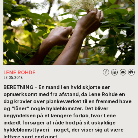
LENE ROHDE
23.05.2018
BERETNING – En mand i en hvid skjorte ser
opmærksomt med fra afstand, da Lene Rohde en
dag kravler over plankeværket til en fremmed have
og “låner” nogle hyldeblomster. Det bliver
begyndelsen på et længere forløb, hvor Lene
indædt forsøger at råde bod på sit uskyldige
hyldeblomsttyveri – noget, der viser sig at være
lettere sagt end gjort…