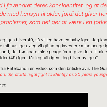
 i få ændret deres kønsidentitet, og at d
de med hensyn til alder, fordi det giver h
roblemer, som det gør at være i en forke
jeg igen bliver 49, så vil jeg have en baby igen. Jeg kan
le mit hus igen. Jeg vil gå ud og investere mine penge i
and, der bør spare mine penge for at give dem til mine
alder (49) igen, får jeg håb igen. Jeg bliver ny igen”.
fra Ratelband i en video, som den britiske avis The Gua
n, 69, starts legal fight to identify as 20 years younge
her: