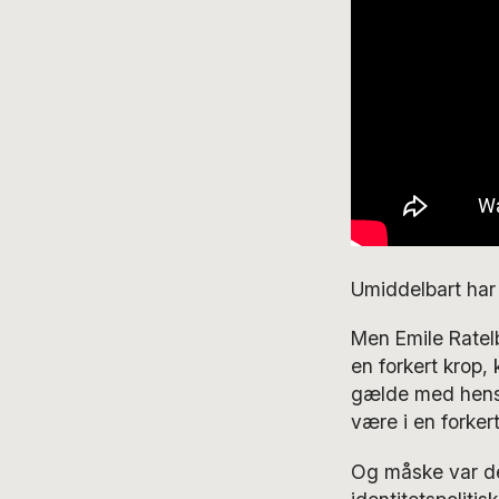
Umiddelbart har 
Men Emile Ratelb
en forkert krop,
gælde med hensy
være i en forkert
Og måske var det