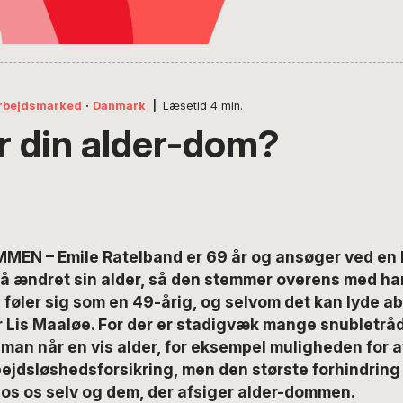
rbejdsmarked
·
Danmark
|
Læsetid
4
min.
r din alder-dom?
N – Emile Ratelband er 69 år og ansøger ved en 
få ændret sin alder, så den stemmer overens med h
 føler sig som en 49-årig, og selvom det kan lyde a
r Lis Maaløe. For der er stadigvæk mange snubletråd
man når en vis alder, for eksempel muligheden for at 
ejdsløshedsforsikring, men den største forhindring 
hos os selv og dem, der afsiger alder-dommen.