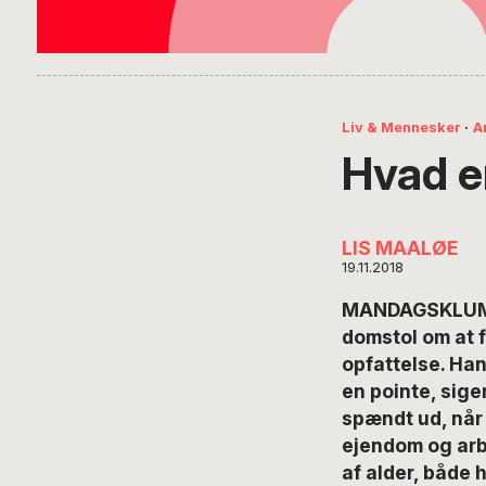
Liv & Mennesker
·
A
Hvad e
LIS MAALØE
19.11.2018
MANDAGSKLUMME
domstol om at 
opfattelse. Han
en pointe, sige
spændt ud, når 
ejendom og arb
af alder, både 