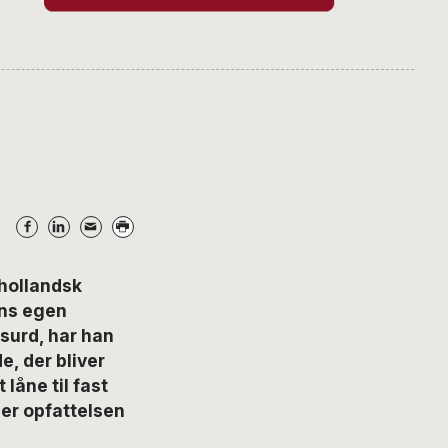
hollandsk
ans egen
bsurd, har han
e, der bliver
låne til fast
er opfattelsen