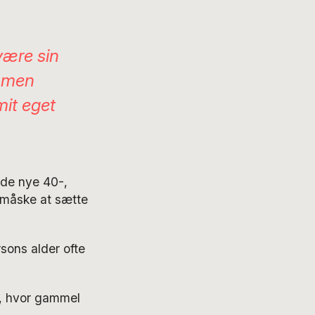
 være sin
, men
mit eget
m de nye 40-,
 måske at sætte
rsons alder ofte
af, hvor gammel