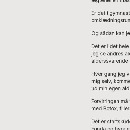
ægtefællen måsk
Er det i gymnast
omklædningsru
Og sådan kan je
Det er i det hel
jeg se andres al
alderssvarende 
Hver gang jeg ve
mig selv, kommer
ud min egen alder
Forvirringen må 
med Botox, filler
Det er startsku
Fonda og hvor m