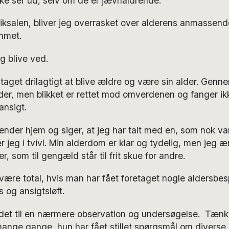
e ser ud, selv om de er jævnaldrende.
iksalen, bliver jeg overrasket over alderens anmassend
mmet.
g blive ved.
e taget drilagtigt at blive ældre og være sin alder. Gen
der, men blikket er rettet mod omverdenen og fanger ik
ansigt.
nder hjem og siger, at jeg har talt med en, som nok var
 jeg i tvivl. Min alderdom er klar og tydelig, men jeg æn
, som til gengæld står til frit skue for andre.
være total, hvis man har fået foretaget nogle aldersbes
s og ansigtsløft.
ddet til en nærmere observation og undersøgelse. Tænk
ange gange, hun har fået stillet spørgsmål om diverse