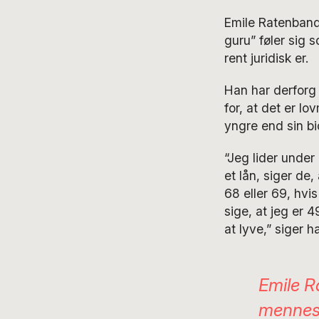
Emile Ratenband 
guru” føler sig 
rent juridisk er.
Han har derforg 
for, at det er lo
yngre end sin bio
“Jeg lider under
et lån, siger de,
68 eller 69, hvis
sige, at jeg er 4
at lyve,” siger h
Emile R
menneske