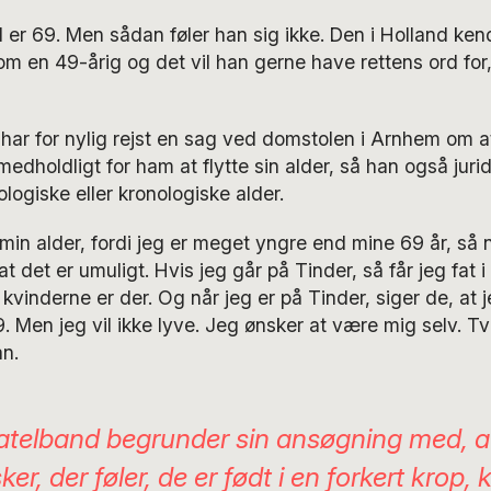
er 69. Men sådan føler han sig ikke. Den i Holland kend
som en 49-årig og det vil han gerne have rettens ord for
har for nylig rejst en sag ved domstolen i Arnhem om at
vmedholdligt for ham at flytte sin alder, så han også jurid
logiske eller kronologiske alder.
 min alder, fordi jeg er meget yngre end mine 69 år, så
 at det er umuligt. Hvis jeg går på Tinder, så får jeg fat i
 kvinderne er der. Og når jeg er på Tinder, siger de, at 
9. Men jeg vil ikke lyve. Jeg ønsker at være mig selv. Tvi
an.
atelband begrunder sin ansøgning med, a
r, der føler, de er født i en forkert krop, 