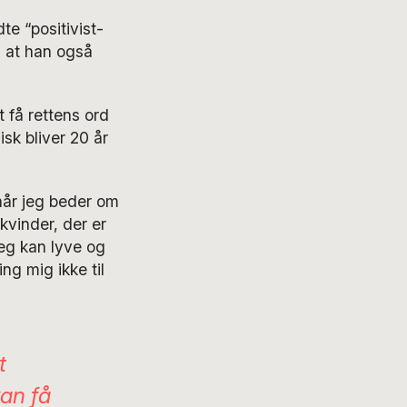
te “positivist-
, at han også
 få rettens ord
isk bliver 20 år
 når jeg beder om
 kvinder, der er
jeg kan lyve og
ng mig ikke til
t
kan få