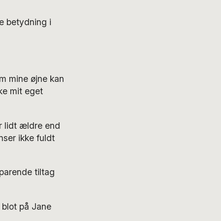
e betydning i
nem mine øjne kan
ke mit eget
 lidt ældre end
ser ikke fuldt
parende tiltag
 blot på Jane