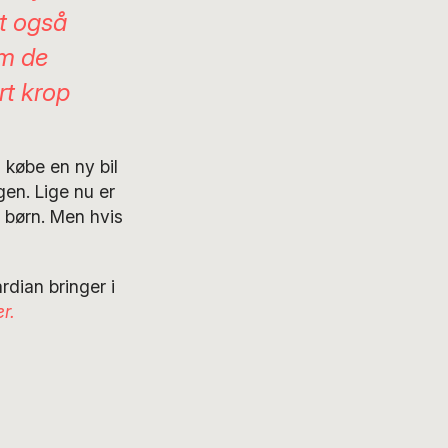
et også
am de
rt krop
 købe en ny bil
gen. Lige nu er
 børn. Men hvis
rdian bringer i
r.