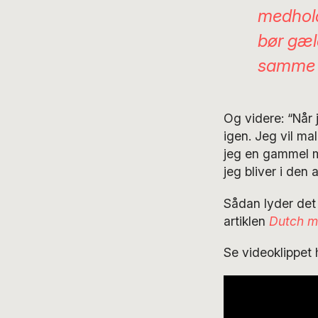
medhold
bør gæl
samme p
Og videre: “Når 
igen. Jeg vil ma
jeg en gammel m
jeg bliver i den 
Sådan lyder det 
artiklen
Dutch ma
Se videoklippet 