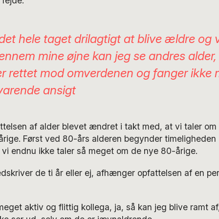
 fejde.
 det hele taget drilagtigt at blive ældre og
Gennem mine øjne kan jeg se andres alder
 er rettet mod omverdenen og fanger ikke 
varende ansigt
attelsen af alder blevet ændret i takt med, at vi taler o
årige. Først ved 80-års alderen begynder timeligheden
 vi endnu ikke taler så meget om de nye 80-årige.
dskriver de ti år eller ej, afhænger opfattelsen af en pe
eget aktiv og flittig kollega, ja, så kan jeg blive ramt 