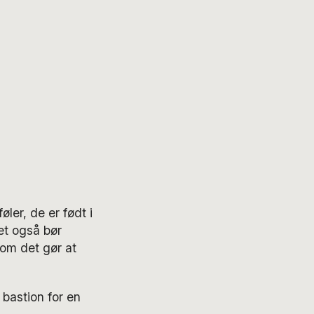
er, de er født i
et også bør
om det gør at
 bastion for en