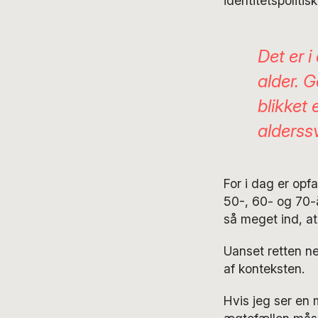
identitetspolitisk
Det er i
alder
. 
blikket
alderss
For i dag er opf
50-, 60- og 70-
så meget ind, at
Uanset retten ne
af konteksten.
Hvis jeg ser en m