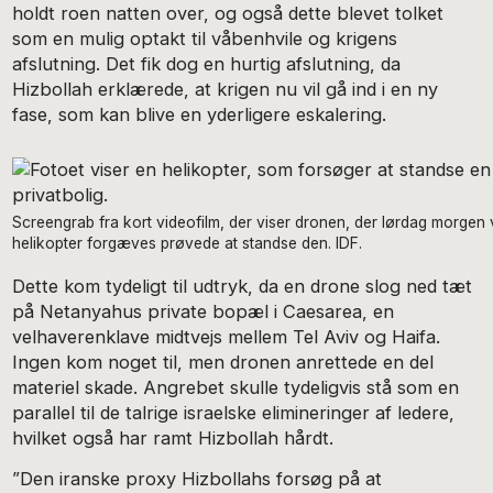
holdt roen natten over, og også dette blevet tolket
som en mulig optakt til våbenhvile og krigens
afslutning. Det fik dog en hurtig afslutning, da
Hizbollah erklærede, at krigen nu vil gå ind i en ny
fase, som kan blive en yderligere eskalering.
Screengrab fra kort videofilm, der viser dronen, der lørdag morgen
helikopter forgæves prøvede at standse den. IDF.
Dette kom tydeligt til udtryk, da en drone slog ned tæt
på Netanyahus private bopæl i Caesarea, en
velhaverenklave midtvejs mellem Tel Aviv og Haifa.
Ingen kom noget til, men dronen anrettede en del
materiel skade. Angrebet skulle tydeligvis stå som en
parallel til de talrige israelske elimineringer af ledere,
hvilket også har ramt Hizbollah hårdt.
”Den iranske proxy Hizbollahs forsøg på at