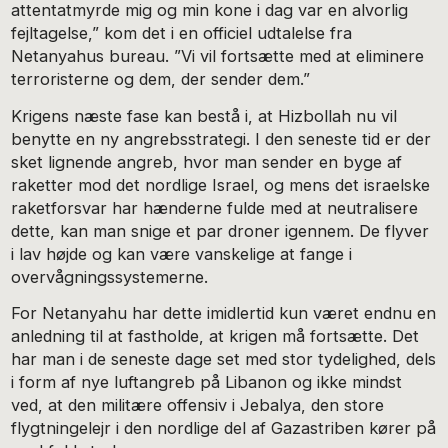
attentatmyrde mig og min kone i dag var en alvorlig
fejltagelse,” kom det i en officiel udtalelse fra
Netanyahus bureau. ”Vi vil fortsætte med at eliminere
terroristerne og dem, der sender dem.”
Krigens næste fase kan bestå i, at Hizbollah nu vil
benytte en ny angrebsstrategi. I den seneste tid er der
sket lignende angreb, hvor man sender en byge af
raketter mod det nordlige Israel, og mens det israelske
raketforsvar har hænderne fulde med at neutralisere
dette, kan man snige et par droner igennem. De flyver
i lav højde og kan være vanskelige at fange i
overvågningssystemerne.
For Netanyahu har dette imidlertid kun været endnu en
anledning til at fastholde, at krigen må fortsætte. Det
har man i de seneste dage set med stor tydelighed, dels
i form af nye luftangreb på Libanon og ikke mindst
ved, at den militære offensiv i Jebalya, den store
flygtningelejr i den nordlige del af Gazastriben kører på