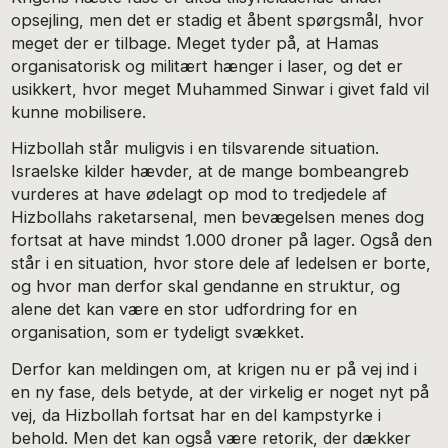
opsejling, men det er stadig et åbent spørgsmål, hvor
meget der er tilbage. Meget tyder på, at Hamas
organisatorisk og militært hænger i laser, og det er
usikkert, hvor meget Muhammed Sinwar i givet fald vil
kunne mobilisere.
Hizbollah står muligvis i en tilsvarende situation.
Israelske kilder hævder, at de mange bombeangreb
vurderes at have ødelagt op mod to tredjedele af
Hizbollahs raketarsenal, men bevægelsen menes dog
fortsat at have mindst 1.000 droner på lager. Også den
står i en situation, hvor store dele af ledelsen er borte,
og hvor man derfor skal gendanne en struktur, og
alene det kan være en stor udfordring for en
organisation, som er tydeligt svækket.
Derfor kan meldingen om, at krigen nu er på vej ind i
en ny fase, dels betyde, at der virkelig er noget nyt på
vej, da Hizbollah fortsat har en del kampstyrke i
behold. Men det kan også være retorik, der dækker