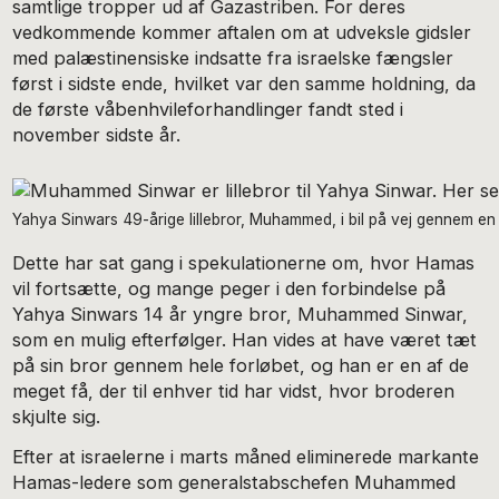
samtlige tropper ud af Gazastriben. For deres
vedkommende kommer aftalen om at udveksle gidsler
med palæstinensiske indsatte fra israelske fængsler
først i sidste ende, hvilket var den samme holdning, da
de første våbenhvileforhandlinger fandt sted i
november sidste år.
Yahya Sinwars 49-årige lillebror, Muhammed, i bil på vej gennem en a
Dette har sat gang i spekulationerne om, hvor Hamas
vil fortsætte, og mange peger i den forbindelse på
Yahya Sinwars 14 år yngre bror, Muhammed Sinwar,
som en mulig efterfølger. Han vides at have været tæt
på sin bror gennem hele forløbet, og han er en af de
meget få, der til enhver tid har vidst, hvor broderen
skjulte sig.
Efter at israelerne i marts måned eliminerede markante
Hamas-ledere som generalstabschefen Muhammed