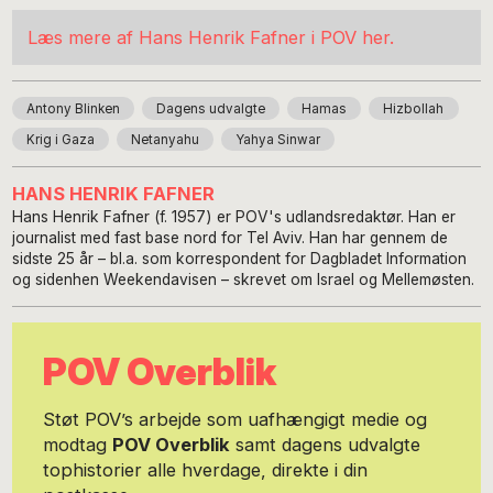
Læs mere af Hans Henrik Fafner i POV her.
Antony Blinken
Dagens udvalgte
Hamas
Hizbollah
Krig i Gaza
Netanyahu
Yahya Sinwar
HANS HENRIK FAFNER
Hans Henrik Fafner (f. 1957) er POV's udlandsredaktør. Han er
journalist med fast base nord for Tel Aviv. Han har gennem de
sidste 25 år – bl.a. som korrespondent for Dagbladet Information
og sidenhen Weekendavisen – skrevet om Israel og Mellemøsten.
POV Overblik
Støt POV’s arbejde som uafhængigt medie og
modtag
POV Overblik
samt dagens udvalgte
tophistorier alle hverdage, direkte i din