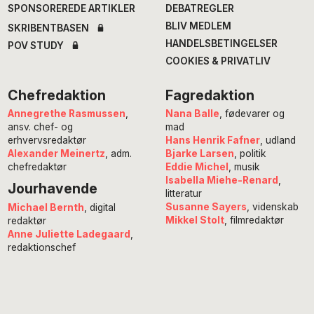
SPONSOREREDE ARTIKLER
DEBATREGLER
BLIV MEDLEM
SKRIBENTBASEN
HANDELSBETINGELSER
POV STUDY
COOKIES & PRIVATLIV
Chefredaktion
Fagredaktion
Annegrethe Rasmussen
,
Nana Balle
, fødevarer og
ansv. chef- og
mad
erhvervsredaktør
Hans Henrik Fafner
, udland
Alexander Meinertz
, adm.
Bjarke Larsen
, politik
chefredaktør
Eddie Michel
, musik
Isabella Miehe-Renard
,
Jourhavende
litteratur
Susanne Sayers
, videnskab
Michael Bernth
, digital
Mikkel Stolt
, filmredaktør
redaktør
Anne Juliette Ladegaard
,
redaktionschef