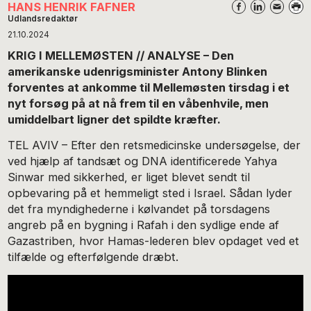
HANS HENRIK FAFNER
Udlandsredaktør
21.10.2024
KRIG I MELLEMØSTEN // ANALYSE – Den
amerikanske udenrigsminister Antony Blinken
forventes at ankomme til Mellemøsten tirsdag i et
nyt forsøg på at nå frem til en våbenhvile, men
umiddelbart ligner det spildte kræfter.
TEL AVIV – Efter den retsmedicinske undersøgelse, der
ved hjælp af tandsæt og DNA identificerede Yahya
Sinwar med sikkerhed, er liget blevet sendt til
opbevaring på et hemmeligt sted i Israel. Sådan lyder
det fra myndighederne i kølvandet på torsdagens
angreb på en bygning i Rafah i den sydlige ende af
Gazastriben, hvor Hamas-lederen blev opdaget ved et
tilfælde og efterfølgende dræbt.