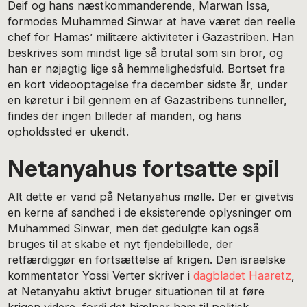
Deif og hans næstkommanderende, Marwan Issa,
formodes Muhammed Sinwar at have været den reelle
chef for Hamas’ militære aktiviteter i Gazastriben. Han
beskrives som mindst lige så brutal som sin bror, og
han er nøjagtig lige så hemmelighedsfuld. Bortset fra
en kort videooptagelse fra december sidste år, under
en køretur i bil gennem en af Gazastribens tunneller,
findes der ingen billeder af manden, og hans
opholdssted er ukendt.
Netanyahus fortsatte spil
Alt dette er vand på Netanyahus mølle. Der er givetvis
en kerne af sandhed i de eksisterende oplysninger om
Muhammed Sinwar, men det gedulgte kan også
bruges til at skabe et nyt fjendebillede, der
retfærdiggør en fortsættelse af krigen. Den israelske
kommentator Yossi Verter skriver i
dagbladet Haaretz
,
at Netanyahu aktivt bruger situationen til at føre