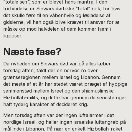
”totale sejr”, som er blevet hans mantra. I den
forbindelse er Sinwars død ikke ”total” nok, for hvis
det skulle føre til en våbenhvile og løsladelse af
gidslerne, vil han også blive krævet til ansvar for at
måske op mod halvdelen af dem kommer hjem i
ligposer.
Næste fase?
Da nyheden om Sinwars død var på alles læber
torsdag aften, faldt der en nervøs ro over
grænseregionen mellem Israel og Libanon. Gennem
det meste af et år har stedet været præget af hyppige
sammenstød mellem Israel og den shiamuslimske
Hizbollah-milits, og dette har gennem de seneste uger
haft tydelig karakter af decideret krig.
Men torsdag aften var der ingen luftalarmer i det
nordlige Israel, og heller ingen israelske luftangreb på
mål inde i Libanon. På nær en enkelt Hizbollah-raket