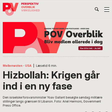
Gå
Skip
Gå
Head
direkte
til
direkte
til
indhold
til
Højr
primær
footer
Søg
på
navigation
POV
International
Mellemøsten
·
USA
|
Læsetid
6
min.
Hizbollah: Krigen går
ind i en ny fase
Den israelske forsvarsminister Yoav Gallant besøgte søndag militære
stillinger langs grænsen til Libanon. Foto: Ariel Hermoni, Government
Press Office.