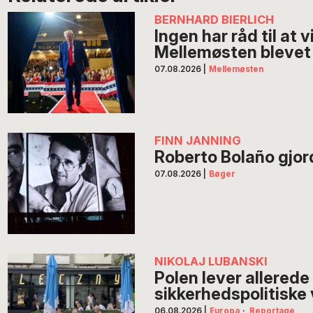
BERNHARD BIERLICH
Ingen har råd til at 
Mellemøsten blevet 
07.08.2026
|
Mellemøsten
FINN JANNING
Roberto Bolaño gjorde
07.08.2026
|
Bøger
NIKOLAJ LUBANSKI
Polen lever allerede
sikkerhedspolitiske 
06.08.2026
|
Europa
·
Reportage