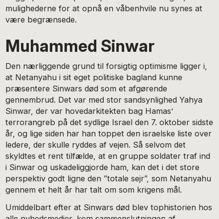
mulighederne for at opnå en våbenhvile nu synes at
være begrænsede.
Muhammed Sinwar
Den nærliggende grund til forsigtig optimisme ligger i,
at Netanyahu i sit eget politiske bagland kunne
præsentere Sinwars død som et afgørende
gennembrud. Det var med stor sandsynlighed Yahya
Sinwar, der var hovedarkitekten bag Hamas’
terrorangreb på det sydlige Israel den 7. oktober sidste
år, og lige siden har han toppet den israelske liste over
ledere, der skulle ryddes af vejen. Så selvom det
skyldtes et rent tilfælde, at en gruppe soldater traf ind
i Sinwar og uskadeliggjorde ham, kan det i det store
perspektiv godt ligne den ”totale sejr”, som Netanyahu
gennem et helt år har talt om som krigens mål.
Umiddelbart efter at Sinwars død blev tophistorien hos
alle nyhedsmedier, kom sammenslutningen af