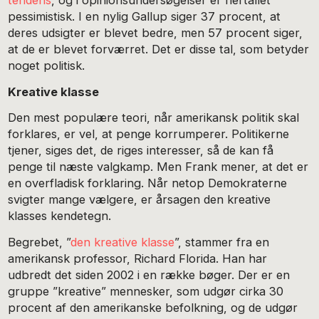
tendens
, og i opinionsundersøgelser er flertallet
pessimistisk. I en nylig Gallup siger 37 procent, at
deres udsigter er blevet bedre, men 57 procent siger,
at de er blevet forværret. Det er disse tal, som betyder
noget politisk.
Kreative klasse
Den mest populære teori, når amerikansk politik skal
forklares, er vel, at penge korrumperer. Politikerne
tjener, siges det, de riges interesser, så de kan få
penge til næste valgkamp. Men Frank mener, at det er
en overfladisk forklaring. Når netop Demokraterne
svigter mange vælgere, er årsagen den kreative
klasses kendetegn.
Begrebet, ”
den kreative klasse
”, stammer fra en
amerikansk professor, Richard Florida. Han har
udbredt det siden 2002 i en række bøger. Der er en
gruppe ”kreative” mennesker, som udgør cirka 30
procent af den amerikanske befolkning, og de udgør