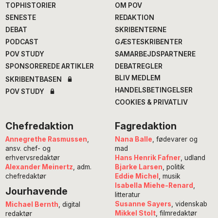
TOPHISTORIER
OM POV
SENESTE
REDAKTION
DEBAT
SKRIBENTERNE
PODCAST
GÆSTESKRIBENTER
POV STUDY
SAMARBEJDSPARTNERE
SPONSOREREDE ARTIKLER
DEBATREGLER
BLIV MEDLEM
SKRIBENTBASEN
HANDELSBETINGELSER
POV STUDY
COOKIES & PRIVATLIV
Chefredaktion
Fagredaktion
Annegrethe Rasmussen
,
Nana Balle
, fødevarer og
ansv. chef- og
mad
erhvervsredaktør
Hans Henrik Fafner
, udland
Alexander Meinertz
, adm.
Bjarke Larsen
, politik
chefredaktør
Eddie Michel
, musik
Isabella Miehe-Renard
,
Jourhavende
litteratur
Susanne Sayers
, videnskab
Michael Bernth
, digital
Mikkel Stolt
, filmredaktør
redaktør