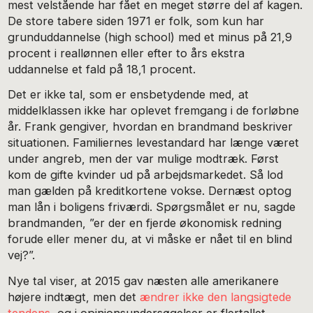
mest velstående har fået en meget større del af kagen.
De store tabere siden 1971 er folk, som kun har
grunduddannelse (high school) med et minus på 21,9
procent i reallønnen eller efter to års ekstra
uddannelse et fald på 18,1 procent.
Det er ikke tal, som er ensbetydende med, at
middelklassen ikke har oplevet fremgang i de forløbne
år. Frank gengiver, hvordan en brandmand beskriver
situationen. Familiernes levestandard har længe været
under angreb, men der var mulige modtræk. Først
kom de gifte kvinder ud på arbejdsmarkedet. Så lod
man gælden på kreditkortene vokse. Dernæst optog
man lån i boligens friværdi. Spørgsmålet er nu, sagde
brandmanden, ”er der en fjerde økonomisk redning
forude eller mener du, at vi måske er nået til en blind
vej?”.
Nye tal viser, at 2015 gav næsten alle amerikanere
højere indtægt, men det
ændrer ikke den langsigtede