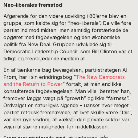
Neo-liberales fremstød
Afgørende for den videre udvikling i 80’erne blev en
gruppe, som kaldte sig for ”neo-liberale”. De ville føre
partiet ind mod midten, men samtidig forstærkede de
opgøret med fagbevægelsen og den økonomiske
politik fra New Deal. Gruppen udviklede sig til
Democratic Leadership Council, som Bill Clinton var et
tidligt og fremtrædende medlem af.
En af tænkerne bag bevægelsen, parti-strategen Al
From, har i sin erindringsbog ”
The New Democrats
and the Return to Power
” fortalt, at man end ikke
konsulterede fagbevægelsen. Man ville, beretter han,
fremover lægge vægt på ”growth” og ikke ”fairness”.
Ordvalget er naturligvis sigende – uanset hvor meget
partiet retorisk fremhævede, at livet skulle være ”fair”,
var den nye visdom, at vækst i den private sektor var
vejen til større muligheder for middelklassen.
From argumenterede med, at vælgerne, når