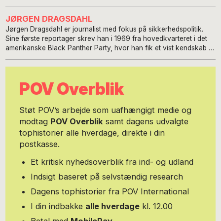
JØRGEN DRAGSDAHL
Jørgen Dragsdahl er journalist med fokus på sikkerhedspolitik.
Sine første reportager skrev han i 1969 fra hovedkvarteret i det
amerikanske Black Panther Party, hvor han fik et vist kendskab til
den sorte frihedskamp indefra og USA set nedefra. Myndigheder
belønnede efter nogle måneder denne indsats med et par ugers
rundtur til fængsler og deportation. Ud fra denne erfaring har han
POV Overblik
siden anset opklaring af racismens mysterier for en
sikkerhedspolitisk opgave. Traditionel sikkerhedspolitik var
dengang ikke en interessant journalistisk udfordring, idet debat og
Støt POV’s arbejde som uafhængigt medie og
information blot var led i en skyttegravskrig mellem to lejre, hvor
modtag
POV Overblik
samt dagens udvalgte
standpunkter samt skellet mellem sandhed og propaganda var
tophistorier alle hverdage, direkte i din
givet på forhånd. Takket være nærkontakt med amerikanske
eksperter i rustningskontrol kunne han fra 1977 kravle op i
postkasse.
Ingenmandsland, fordi disse kilder var kritiske overfor også
vestlig sikkerhedspolitik, men alligevel ikke i kraft af deres
Et kritisk nyhedsoverblik fra ind- og udland
baggrund - f.eks. CIA - kunne beskyldes for at være anti-
Indsigt baseret på selvstændig research
amerikanske eller imod NATO. Kritisk journalistik rettet imod
atomvåben blev, så kommunisters rolle i anti-atombevægelserne
Dagens tophistorier fra POV International
kunne blive imødegået, suppleret af interesse for den såkaldte
I din indbakke
alle hverdage
kl. 12.00
alliancefrie fredsbevægelse, som søgte samarbejde med
systemkritikere i Øst. Dette arbejde i Ingenmandsland medførte
Betal med
MobilePay