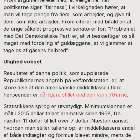
politikerne siger ”fairness”, i virkeligheden hører, at
man vil tage penge fra dem, som arbejder, og give til
dem, som ikke arbejder. From citerer med bifald en af
de unge såkaldt progressive senatorer for: ”Problemet
med Det Demokratiske Parti er, at vi beskæftiger os så
meget med fordeling af guldæggene, at vi glemmer at
tage os af gåsens helbred”.
Ulighed vokset
Resultatet af denne politik, som supplerede
Republikanernes angreb på velfærdsstaten, er, at
store dele af den amerikanske middelklasse i flere
henseender er
dårligere stillet end den var i 70’erne
.
Statistikkens sprog er utvetydigt. Minimumslønnen er
målt i 2015 dollar faldet dramatisk siden 1968, fra
næsten 11 dollar til lidt over 7 dollar. Næsten uanset
hvordan man stiller tallene op, er middelklassens andel
af både indtægter og formue blevet mindre, mens de