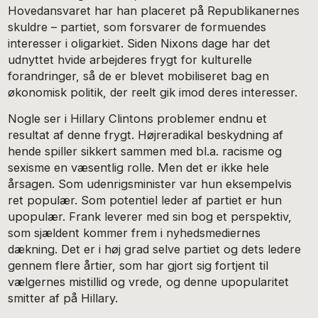
Hovedansvaret har han placeret på Republikanernes
skuldre – partiet, som forsvarer de formuendes
interesser i oligarkiet. Siden Nixons dage har det
udnyttet hvide arbejderes frygt for kulturelle
forandringer, så de er blevet mobiliseret bag en
økonomisk politik, der reelt gik imod deres interesser.
Nogle ser i Hillary Clintons problemer endnu et
resultat af denne frygt. Højreradikal beskydning af
hende spiller sikkert sammen med bl.a. racisme og
sexisme en væsentlig rolle. Men det er ikke hele
årsagen. Som udenrigsminister var hun eksempelvis
ret populær. Som potentiel leder af partiet er hun
upopulær. Frank leverer med sin bog et perspektiv,
som sjældent kommer frem i nyhedsmediernes
dækning. Det er i høj grad selve partiet og dets ledere
gennem flere årtier, som har gjort sig fortjent til
vælgernes mistillid og vrede, og denne upopularitet
smitter af på Hillary.