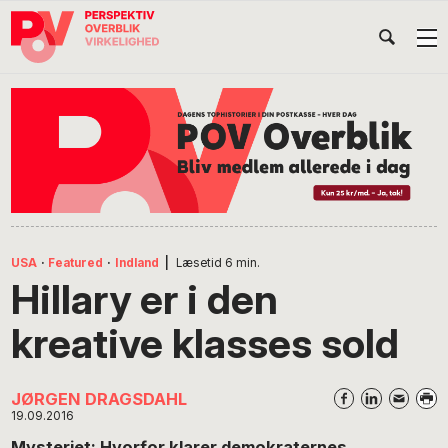
Gå
Skip
Gå
Head
direkte
til
direkte
til
indhold
til
Højr
primær
footer
Søg
på
navigation
POV
International
USA
·
Featured
·
Indland
|
Læsetid
6
min.
Hillary er i den
kreative klasses sold
JØRGEN DRAGSDAHL
19.09.2016
Mysteriet: Hvorfor klarer demokraternes