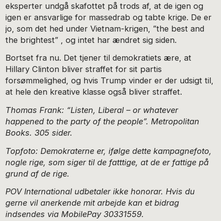
eksperter undgå skafottet på trods af, at de igen og
igen er ansvarlige for massedrab og tabte krige. De er
jo, som det hed under Vietnam-krigen, ”the best and
the brightest” , og intet har ændret sig siden.
Bortset fra nu. Det tjener til demokratiets ære, at
Hillary Clinton bliver straffet for sit partis
forsømmelighed, og hvis Trump vinder er der udsigt til,
at hele den kreative klasse også bliver straffet.
Thomas Frank: “Listen, Liberal – or whatever
happened to the party of the people”. Metropolitan
Books. 305 sider.
Topfoto: Demokraterne er, ifølge dette kampagnefoto,
nogle rige, som siger til de fatttige, at de er fattige på
grund af de rige.
POV International udbetaler ikke honorar. Hvis du
gerne vil anerkende mit arbejde kan et bidrag
indsendes via MobilePay 30331559.