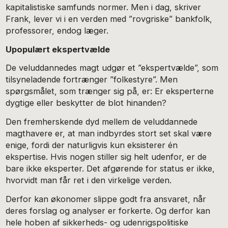
kapitalistiske samfunds normer. Men i dag, skriver
Frank, lever vi i en verden med ”rovgriske” bankfolk,
professorer, endog læger.
Upopulært ekspertvælde
De veluddannedes magt udgør et ”ekspertvælde”, som
tilsyneladende fortrænger ”folkestyre”. Men
spørgsmålet, som trænger sig på, er: Er eksperterne
dygtige eller beskytter de blot hinanden?
Den fremherskende dyd mellem de veluddannede
magthavere er, at man indbyrdes stort set skal være
enige, fordi der naturligvis kun eksisterer én
ekspertise. Hvis nogen stiller sig helt udenfor, er de
bare ikke eksperter. Det afgørende for status er ikke,
hvorvidt man får ret i den virkelige verden.
Derfor kan økonomer slippe godt fra ansvaret, når
deres forslag og analyser er forkerte. Og derfor kan
hele hoben af sikkerheds- og udenrigspolitiske