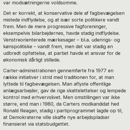
var modsætningerne voldsomme.
Det er korrekt, at konservative dele af fagbevægelsen
mistede indflydelse, og at især sorte politikere vandt
frem. Men de mere progressive fagforeninger,
eksempelvis bilarbejdernes, havde stadig indflydelse.
Venstreorienterede mærkesager – bl.a. udenrigs- og
kønspolitiske – vandt frem, men det var stadig en
udbredt opfattelse, at partiet havde et ansvar for de
økonomisk dårligt stillede.
Carter-administrationen gennemførte fra 1977 en
række initiativer i strid med traditionen for, at man
lyttede til fagbevægelsen. Man aflyste offentlige
anlægsarbejder, gav de rige skattelettelser og lempede
kontrol med erhvervslivet. Men omstillingen var ikke
større, end man i 1980, da Carters modkandidat hed
Ronald Reagan, stadig i partiprogrammet lagde op til,
at Demokraterne ville skaffe nye arbejdspladser
finansieret via statsbudgettet.