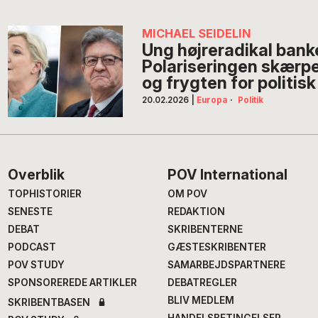
MICHAEL SEIDELIN
Ung højreradikal banke
Polariseringen skærpe
og frygten for politis
20.02.2026
|
Europa
·
Politik
Footer
Overblik
POV International
TOPHISTORIER
OM POV
SENESTE
REDAKTION
DEBAT
SKRIBENTERNE
PODCAST
GÆSTESKRIBENTER
POV STUDY
SAMARBEJDSPARTNERE
SPONSOREREDE ARTIKLER
DEBATREGLER
BLIV MEDLEM
SKRIBENTBASEN
HANDELSBETINGELSER