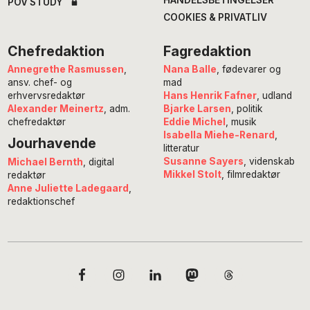
POV STUDY
COOKIES & PRIVATLIV
Chefredaktion
Fagredaktion
Annegrethe Rasmussen
,
Nana Balle
, fødevarer og
ansv. chef- og
mad
erhvervsredaktør
Hans Henrik Fafner
, udland
Alexander Meinertz
, adm.
Bjarke Larsen
, politik
chefredaktør
Eddie Michel
, musik
Isabella Miehe-Renard
,
Jourhavende
litteratur
Susanne Sayers
, videnskab
Michael Bernth
, digital
Mikkel Stolt
, filmredaktør
redaktør
Anne Juliette Ladegaard
,
redaktionschef