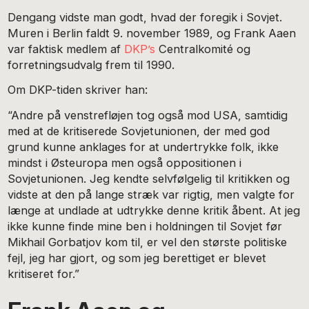
Dengang vidste man godt, hvad der foregik i Sovjet.
Muren i Berlin faldt 9. november 1989, og Frank Aaen
var faktisk medlem af
DKP’s
Centralkomité og
forretningsudvalg frem til 1990.
Om DKP-tiden skriver han:
“Andre på venstrefløjen tog også mod USA, samtidig
med at de kritiserede Sovjetunionen, der med god
grund kunne anklages for at undertrykke folk, ikke
mindst i Østeuropa men også oppositionen i
Sovjetunionen. Jeg kendte selvfølgelig til kritikken og
vidste at den på lange stræk var rigtig, men valgte for
længe at undlade at udtrykke denne kritik åbent. At jeg
ikke kunne finde mine ben i holdningen til Sovjet før
Mikhail Gorbatjov kom til, er vel den største politiske
fejl, jeg har gjort, og som jeg berettiget er blevet
kritiseret for.”