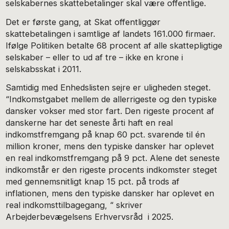
selskabernes skattebetalinger skal være offentlige.
Det er første gang, at Skat offentliggør
skattebetalingen i samtlige af landets 161.000 firmaer.
Ifølge Politiken betalte 68 procent af alle skattepligtige
selskaber – eller to ud af tre – ikke en krone i
selskabsskat i 2011.
Samtidig med Enhedslisten sejre er uligheden steget.
“Indkomstgabet mellem de allerrigeste og den typiske
dansker vokser med stor fart. Den rigeste procent af
danskerne har det seneste årti haft en real
indkomstfremgang på knap 60 pct. svarende til én
million kroner, mens den typiske dansker har oplevet
en real indkomstfremgang på 9 pct. Alene det seneste
indkomstår er den rigeste procents indkomster steget
med gennemsnitligt knap 15 pct. på trods af
inflationen, mens den typiske dansker har oplevet en
real indkomsttilbagegang, “ skriver
Arbejderbevægelsens Erhvervsråd i 2025.