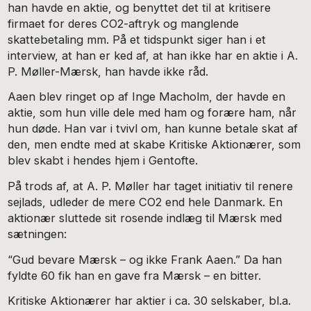
han havde en aktie, og benyttet det til at kritisere
firmaet for deres CO2-aftryk og manglende
skattebetaling mm. På et tidspunkt siger han i et
interview, at han er ked af, at han ikke har en aktie i A.
P. Møller-Mærsk, han havde ikke råd.
Aaen blev ringet op af Inge Macholm, der havde en
aktie, som hun ville dele med ham og forære ham, når
hun døde. Han var i tvivl om, han kunne betale skat af
den, men endte med at skabe Kritiske Aktionærer, som
blev skabt i hendes hjem i Gentofte.
På trods af, at A. P. Møller har taget initiativ til renere
sejlads, udleder de mere CO2 end hele Danmark. En
aktionær sluttede sit rosende indlæg til Mærsk med
sætningen:
“Gud bevare Mærsk – og ikke Frank Aaen.” Da han
fyldte 60 fik han en gave fra Mærsk – en bitter.
Kritiske Aktionærer har aktier i ca. 30 selskaber, bl.a.