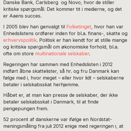
Danske Bank, Carlsberg og Novo, hvor de stiller
kritiske spørgsmål. Det kommer tit i medierne, og det
er Aaens succes.
I 2005 blev han genvalgt til
Folketinget
, hvor han var
Enhedslistens ordfører inden for bl.a. finans-, skatte og
erhvervspolitik
. Politisk er han kendt for at stille mange
og kritiske spørgsmål om økonomiske forhold, bl.a.
ofte om store
multinationale selskaber
.
Regeringen har sammen med Enhedslisten i 2012
indført åbne skattelister, så hr. og fru Danmark kan
følge med i, hvor meget – eller hvor lidt – selskaberne
betaler i selskabsskat herhjemme.
Håbet er, at man kan presse de selskaber, der ikke
betaler selskabsskat i Danmark, til at finde
pengepungen frem.
52 procent af danskerne var ifølge en Nordstat-
meningsmåling fra juli 2012 enige med regeringen i, at