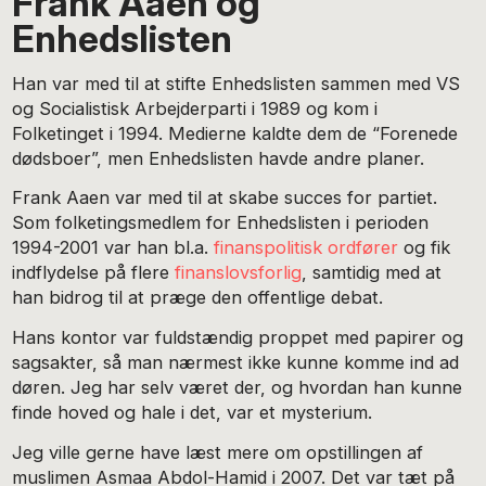
Frank Aaen og
Enhedslisten
Han var med til at stifte Enhedslisten sammen med VS
og Socialistisk Arbejderparti i 1989 og kom i
Folketinget i 1994. Medierne kaldte dem de “Forenede
dødsboer”, men Enhedslisten havde andre planer.
Frank Aaen var med til at skabe succes for partiet.
Som folketingsmedlem for Enhedslisten i perioden
1994-2001 var han bl.a.
finanspolitisk
ordfører
og fik
indflydelse på flere
finanslovsforlig
, samtidig med at
han bidrog til at præge den offentlige debat.
Hans kontor var fuldstændig proppet med papirer og
sagsakter, så man nærmest ikke kunne komme ind ad
døren. Jeg har selv været der, og hvordan han kunne
finde hoved og hale i det, var et mysterium.
Jeg ville gerne have læst mere om opstillingen af
muslimen Asmaa Abdol-Hamid i 2007. Det var tæt på