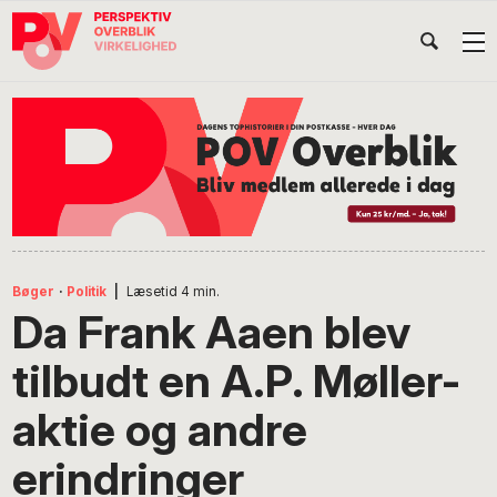
Gå
Skip
Gå
Head
direkte
til
direkte
til
indhold
til
Højr
primær
footer
Søg
på
navigation
POV
International
Bøger
·
Politik
|
Læsetid
4
min.
Da Frank Aaen blev
tilbudt en A.P. Møller-
aktie og andre
erindringer