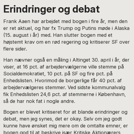
Erindringer og debat
Frank Aaen har arbejdet med bogen i fire år, men den
er ret aktuel, og har fx Trump og Putins møde i Alaska
(15. august i år) med. Han slutter bogen med et
højstemt krav om en rød regering og kritiserer SF over
flere sider.
Han nævner også en måling i Altinget 30. april i år, der
viser, at 16 pct. af arbejdervælgerne ville stemme på
Socialdemokratiet, 10 pct. på SF og fire pct. på
Enhedslisten. Hvorimod de borgerlige får 40 pct. af
arbejdervælgeres stemmer. Ved sidste kommunalvalg
fik Enhedslisten 24,6 pct. af stemmerne i København,
så de har nok fat i nogle andre.
Bogen er blevet kritiseret for at blande erindringer og
debat, men jeg synes, det er okay. Selv om jeg godt
kunne have ønsket mig mere om de omtalte emner, er
bogen god til at beskrive især Kritiske Aktionærers