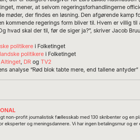
tinget, mener, at selvom regeringsforhandlingerne officie
de møder, der findes en løsning. Den afgørende kamp fo
en kommende regerings form bliver til. Hvem er villig til
 Og hvad skal der til, før de siger ja?”, skriver Jacob Bru
ske politikere
i Folketinget
landske politikere
i Folketinget
,
Altinget
,
DR
og
TV2
ens analyse “Rød blok tabte mere, end tallene antyder”
IONAL
t non-profit journalistisk fællesskab med 130 skribenter og en 
for eksperter og meningsdannere. Vi har ingen betalingsmur og er e