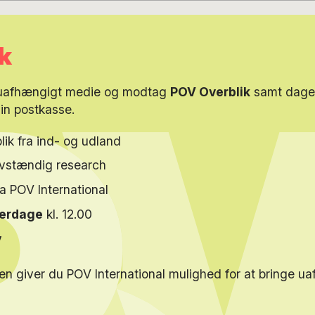
k
 uafhængigt medie og modtag
POV Overblik
samt dagen
din postkasse.
lik fra ind- og udland
elvstændig research
ra POV International
verdage
kl. 12.00
y
en giver du POV International mulighed for at bringe u