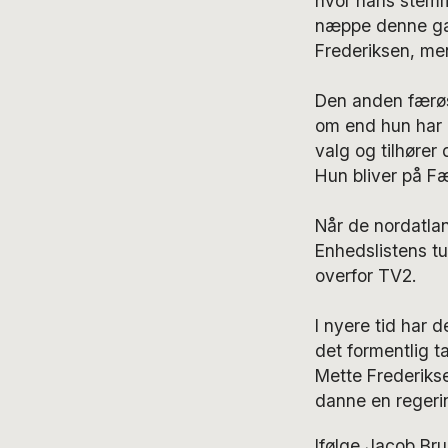
hvor hans stemme
næppe denne gang
Frederiksen, men
Den anden færøs
om end hun har 
valg og tilhører 
Hun bliver på Fæ
Når de nordatlan
Enhedslistens tu
overfor TV2.
I nyere tid har 
det formentlig t
Mette Frederikse
danne en regerin
Ifølge Jacob Bru