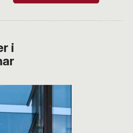
r i
har