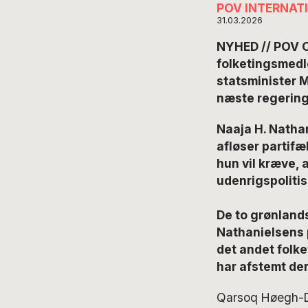
POV INTERNAT
31.03.2026
NYHED // POV O
folketingsmedl
statsminister M
næste regering
Naaja H. Nathan
afløser partifæ
hun vil kræve, a
udenrigspoliti
De to grønland
Nathanielsens p
det andet folk
har afstemt de
Qarsoq Høegh-Da