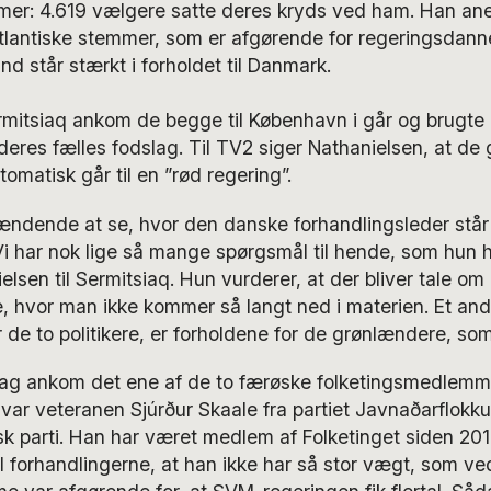
mer: 4.619 vælgere satte deres kryds ved ham. Han ane
atlantiske stemmer, som er afgørende for regeringsdan
nd står stærkt i forholdet til Danmark.
ermitsiaq ankom de begge til København i går og brugte
deres fælles fodslag. Til TV2 siger Nathanielsen, at de
omatisk går til en ”rød regering”.
spændende at se, hvor den danske forhandlingsleder stå
Vi har nok lige så mange spørgsmål til hende, som hun har
elsen til Sermitsiaq. Hun vurderer, at der bliver tale om
 hvor man ikke kommer så langt ned i materien. Et and
 de to politikere, er forholdene for de grønlændere, so
ag ankom det ene af de to færøske folketingsmedlemme
var veteranen Sjúrður Skaale fra partiet Javnaðarflokku
k parti. Han har været medlem af Folketinget siden 2011
il forhandlingerne, at han ikke har så stor vægt, som ve