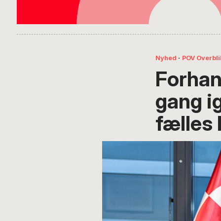
Nyhed
·
POV Overbli
Forhand
gang i
fælles 