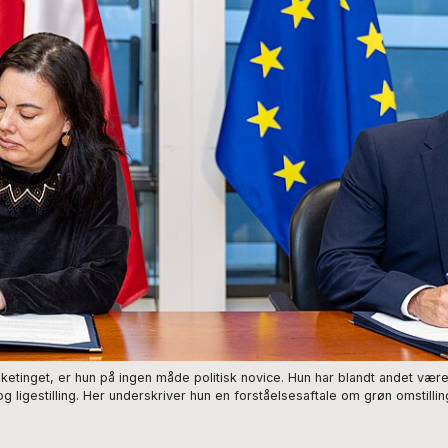
lketinget, er hun på ingen måde politisk novice. Hun har blandt andet være
og ligestilling. Her underskriver hun en forståelsesaftale om grøn omstillin