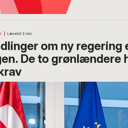
k
|
Læsetid
2
min.
linger om ny regering e
gen. De to grønlændere 
krav