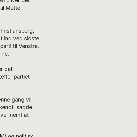
n bliver det
til Mette
hristiansborg,
 ind ved sidste
arti til Venstre.
ine.
r det
æfter partiet
enne gang vil
 kendt, sagde
iver nemt at
M) og politisk