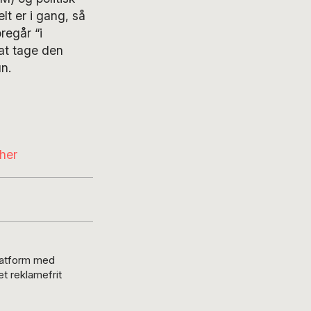
lt er i gang, så
regår “i
 at tage den
un.
her
platform med
t reklamefrit