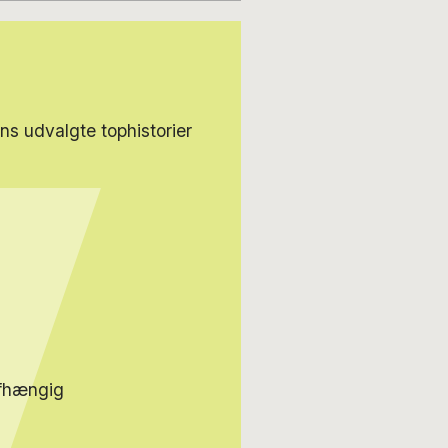
s udvalgte tophistorier
afhængig