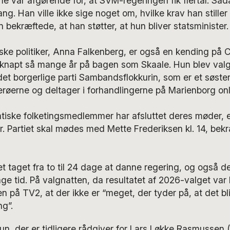
 var afgørende for, at SVM-regeringen fik flertal. Såda
. Han ville ikke sige noget om, hvilke krav han stiller 
 bekræftede, at han støtter, at hun bliver statsminister.
ke politiker, Anna Falkenberg, er også en kending på C
knapt så mange år på bagen som Skaale. Hun blev valgt
det borgerlige parti Sambandsflokkurin, som er et søsterp
røerne og deltager i forhandlingerne på Marienborg onl
tiske folketingsmedlemmer har afsluttet deres møder, e
r. Partiet skal mødes med Mette Frederiksen kl. 14, bekr
det taget fra to til 24 dage at danne regering, og også d
age tid. På valgnatten, da resultatet af 2026-valget var
n på TV2, at der ikke er “meget, der tyder på, at det bl
g”.
un, der er tidligere rådgiver for Lars Løkke Rasmussen (