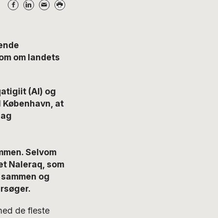
rende
 om om landets
tigiit (AI) og
il København, at
sag
ammen. Selvom
iet Naleraq, som
ne sammen og
rsøger.
med de fleste