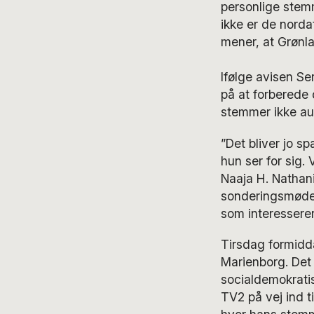
personlige stem
ikke er de nord
mener, at Grønla
Ifølge avisen S
på at forberede 
stemmer ikke aut
”Det bliver jo 
hun ser for sig. 
Naaja H. Nathani
sonderingsmøde,
som interesserer
Tirsdag formidd
Marienborg. Det 
socialdemokratis
TV2 på vej ind t