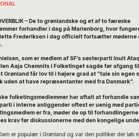
IONAL
VERBLIK – De to grønlandske og et af to færøske
emmer forhandler i dag på Marienborg, hvor funge
ette Frederiksen i dag officielt fortsætter møderne
.
ielsen, som er medlem af SF’s søsterparti Inuit Ataqa
llen Aaja Chemnits i Folketinget sagde før afgang t
t Grønland får lov til i højere grad at ”tale sin egen 
sk uden at have repræsentanter med fra Danmark”.
ske folketingsmedlemmer har aftalt at forhandle s
arti i interne anliggender oftest er uenig med part
etingsmedlem er fra, møder de op til forhandlinger
res krav før diskussionerne med den kongelige unde
m er populær i Grønland og var den politiker der løb 