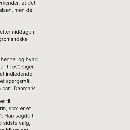
rkender, at det
nelsen, men de
 eftermiddagen
 grønlandske
r henne, og hvad
 til os”, siger
 et indledende
et spørgsmål,
m bor i Danmark.
r til
rin, som er et
. Han sagde til
d sidste valg,