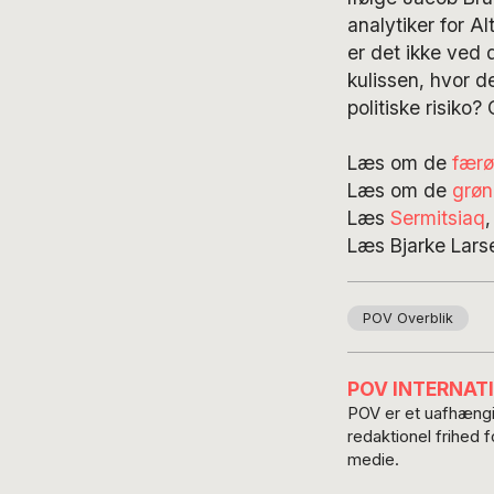
analytiker for Al
er det ikke ved 
kulissen, hvor d
politiske risiko?
Læs om de
færø
Læs om de
grøn
Læs
Sermitsiaq
Læs Bjarke Lars
POV Overblik
POV INTERNAT
POV er et uafhængig
redaktionel frihed 
medie.