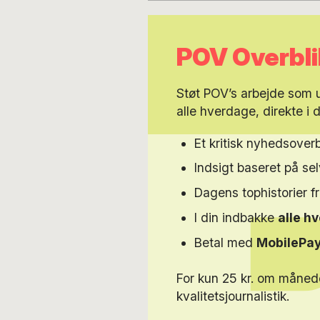
POV Overbli
Støt POV’s arbejde som
alle hverdage, direkte i 
Et kritisk nyhedsoverb
Indsigt baseret på s
Dagens tophistorier f
I din indbakke
alle h
Betal med
MobilePa
For kun 25 kr. om måned
kvalitetsjournalistik.