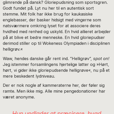
glimrende på dansk? Gloriepudsning som sportsgren.
Godt fundet på. Lyt nu her til en autentisk sort
stemme. Mit folk har ikke brug for kaukasiske
englebasser, der basker hidsigt med vingerne som
natsværmere omkring lyset for at associere deres
hvidhed med renhed og uskyld. En hvid allieret arbejder
på at blive et bedre menneske. En hvid gloriepudser
derimod stiller op til Wokeness Olympiaden i disciplinen
helligrøv.«
Waw, hendes danske går rent ind. ”Helligrøv”,
spot on!
Jeg istemmer forsamlingens hjertelige latter og »Hørt,
hørt, vi gider ikke gloriepudsende helligrøve«, nu på et
mere beskedent lydniveau.
Der er nok nogle af kammeraterne her, der føler sig
ramte. Men ikke mig. Alle mine pengedonationer har
været anonyme.
Hun undlader at præcisere, hvad