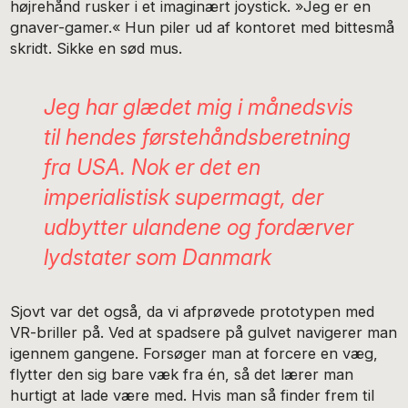
højrehånd ru­sker i et imaginært joystick. »Jeg er en
gnaver-gamer.« Hun piler ud af kontoret med bittesmå
skridt. Sikke en sød mus.
Jeg har glædet mig i månedsvis
til hendes førstehåndsbe­retning
fra USA. Nok er det en
imperialistisk supermagt, der
udbytter ulandene og fordærver
lydstater som Danmark
Sjovt var det også, da vi afprøvede prototypen med
VR-briller på. Ved at spadsere på gulvet navigerer man
igen­nem gangene. Forsøger man at forcere en væg,
flytter den sig bare væk fra én, så det lærer man
hurtigt at lade være med. Hvis man så finder frem til