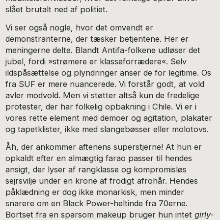
slået brutalt ned af politiet.
Vi ser også nogle, hvor det omvendt er
demonstranterne, der tæsker betjentene. Her er
meningerne delte. Blandt Antifa-folkene udløser det
jubel, fordi »strømere er klasseforrædere«. Selv
ildspåsættelse og plyndringer anser de for legitime. Os
fra SUF er mere nuancerede. Vi forstår godt, at vold
avler modvold. Men vi støtter altså kun de fredelige
protester, der har folkelig opbakning i Chile. Vi er i
vores rette element med demoer og agitation, plakater
og tapetklister, ikke med slangebøsser eller molotovs.
Åh, der ankommer aftenens superstjerne! At hun er
op­kaldt efter en almægtig farao passer til hendes
ansigt, der lyser af rangklasse og kompromisløs
sejrsvilje under en kro­ne af frodigt afrohår. Hendes
påklædning er dog ikke mo­narkisk, men minder
snarere om en Black Power-heltinde fra 70erne.
Bortset fra en sparsom makeup bruger hun in­tet
girly-