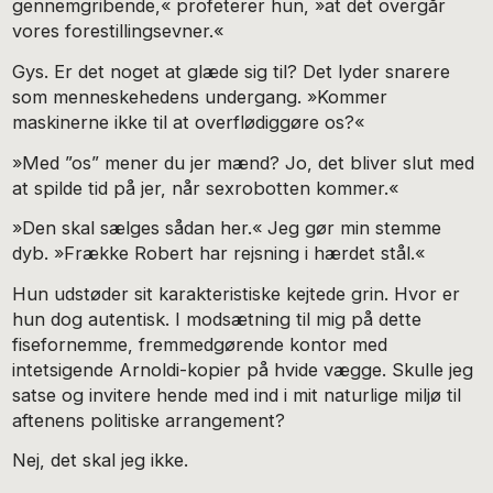
gennemgribende,« profeterer hun, »at det overgår
vores forestillingsevner.«
Gys. Er det noget at glæde sig til? Det lyder snarere
som menneskehedens undergang. »Kommer
maskinerne ikke til at overflødiggøre os?«
»Med ”os” mener du jer mænd? Jo, det bliver slut med
at spilde tid på jer, når sexrobotten kommer.«
»Den skal sælges sådan her.« Jeg gør min stemme
dyb. »Frække Robert har rejsning i hærdet stål.«
Hun udstøder sit karakteristiske kejtede grin. Hvor er
hun dog autentisk. I modsætning til mig på dette
fisefornemme, fremmedgørende kontor med
intetsigende Arnoldi-kopier på hvide vægge. Skulle jeg
satse og invitere hende med ind i mit naturlige miljø til
aftenens politiske arrangement?
Nej, det skal jeg ikke.