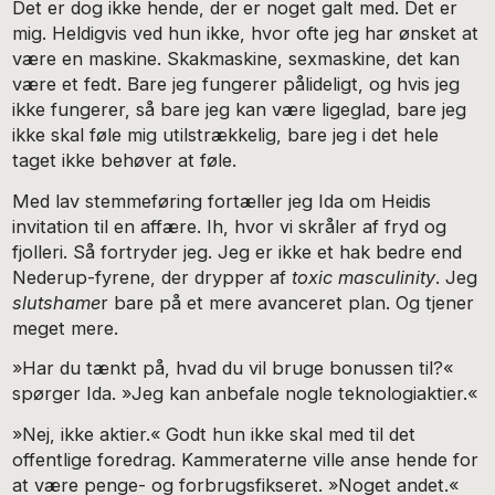
Det er dog ikke hende, der er noget galt med. Det er
mig. Heldigvis ved hun ikke, hvor ofte jeg har ønsket at
være en maskine. Skakmaskine, sexmaskine, det kan
være et fedt. Bare jeg fungerer pålideligt, og hvis jeg
ikke fungerer, så bare jeg kan være ligeglad, bare jeg
ikke skal føle mig util­strækkelig, bare jeg i det hele
taget ikke behøver at føle.
Med lav stemmeføring fortæller jeg Ida om Heidis
invita­tion til en affære. Ih, hvor vi skråler af fryd og
fjolleri. Så for­tryder jeg. Jeg er ikke et hak bedre end
Nederup-fyrene, der drypper af
toxic masculinity
. Jeg
slutshame
r bare på et mere avanceret plan. Og tjener
meget mere.
»Har du tænkt på, hvad du vil bruge bonussen til?«
spør­ger Ida. »Jeg kan anbefale nogle teknologiaktier.«
»Nej, ikke aktier.« Godt hun ikke skal med til det
offentli­ge foredrag. Kammeraterne ville anse hende for
at være pen­ge- og forbrugsfikseret. »Noget andet.«