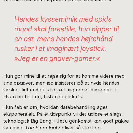
Hendes kyssemimik med spids
mund skal forestille, hun nipper til
en ost, mens hendes højrehånd
ru­sker i et imaginært joystick.
»Jeg er en gnaver-gamer.«
Hun gør mine til at rejse sig for at komme videre med
sine opgaver, men jeg insisterer på at nyde hendes
selskab lidt endnu. »Fortæl mig noget mere om IT.
Hvordan tror du, hi­storien ender?«
Hun fabler om, hvordan databehandling øges
eksponen­tielt. På et tidspunkt vil det udløse et slags
teknologisk Big Bang. »Jesu genkomst kan godt pakke
sammen.
The Singula­rity
bliver så stort og