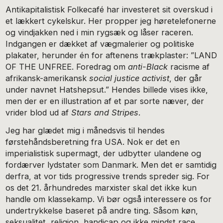
Antikapitalistisk Folkecafé har investeret sit overskud i
et lækkert cykelskur. Her propper jeg høretelefonerne
og vind­jakken ned i min rygsæk og låser raceren.
Indgangen er dæk­ket af vægmalerier og politiske
plakater, herunder én for aftenens trækplaster: ”LAND
OF THE UNFREE. Foredrag om
anti-Black
racisme af
afrikansk-amerikansk
social justice activist
, der går
under navnet Hatshepsut.” Hendes billede vises ikke,
men der er en illustration af et par sorte næver, der
vrider blod ud af
Stars and Stripes
.
Jeg har glædet mig i månedsvis til hendes
førstehåndsbe­retning fra USA. Nok er det en
imperialistisk supermagt, der udbytter ulandene og
fordærver lydstater som Danmark. Men det er samtidig
derfra, at vor tids progressive trends spreder sig. For
os det 21. århundredes marxister skal det ikke kun
handle om klassekamp. Vi bør også interessere os for
undertrykkelse baseret på andre ting. Såsom køn,
seksu­alitet, religion, handicap og ikke mindst race.