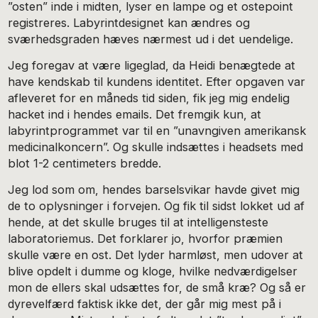
”osten” inde i midten, lyser en lampe og et ostepoint
registreres. Labyrintdesignet kan æn­dres og
sværhedsgraden hæves nærmest ud i det uendelige.
Jeg foregav at være ligeglad, da Heidi benægtede at
have kendskab til kundens identitet. Efter opgaven var
afleveret for en måneds tid siden, fik jeg mig endelig
hacket ind i hen­des emails. Det fremgik kun, at
labyrintprogrammet var til en ”unavngiven amerikansk
medicinalkoncern”. Og skulle indsættes i headsets med
blot 1-2 centimeters bredde.
Jeg lod som om, hendes barselsvikar havde givet mig
de to op­lysninger i forvejen. Og fik til sidst lokket ud af
hende, at det skulle bruges til at intelligensteste
laboratoriemus. Det forklarer jo, hvorfor præmien
skulle være en ost. Det lyder harmløst, men udover at
blive opdelt i dumme og kloge, hvilke nedværdigelser
mon de ellers skal udsættes for, de små kræ? Og så er
dyrevelfærd faktisk ikke det, der går mig mest på i