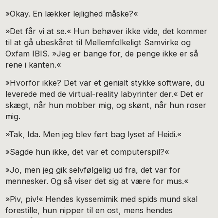
»Okay. En lækker lejlighed måske?«
»Det får vi at se.« Hun behøver ikke vide, det kommer
til at gå ubeskåret til Mellemfolkeligt Samvirke og
Oxfam IBIS. »Jeg er bange for, de penge ikke er så
rene i kanten.«
»Hvorfor ikke? Det var et genialt stykke software, du
leve­rede med de virtual-reality labyrinter der.« Det er
skægt, når hun mobber mig, og skønt, når hun roser
mig.
»Tak, Ida. Men jeg blev ført bag lyset af Heidi.«
»Sagde hun ikke, det var et computerspil?«
»Jo, men jeg gik selvfølgelig ud fra, det var for
mennesker. Og så viser det sig at være for mus.«
»Piv, piv!« Hendes kyssemimik med spids mund skal
forestille, hun nipper til en ost, mens hendes