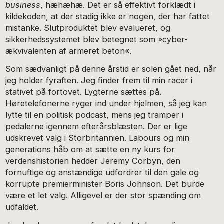
business
, hæhæhæ. Det er så effektivt for­klædt i
kildekoden, at der stadig ikke er nogen, der har fattet
mistanke. Slutproduktet blev evalueret, og
sikkerhedssyste­met blev betegnet som »cyber-
ækvivalenten af armeret be­ton«.
Som sædvanligt på denne årstid er solen gået ned, når
jeg holder fyraften. Jeg finder frem til min racer i
stativet på fortovet. Lygterne sættes på.
Høretelefonerne ryger ind under hjelmen, så jeg kan
lytte til en politisk podcast, mens jeg tramper i
pedalerne igennem efterårsblæsten. Der er lige
udskrevet valg i Storbritannien. Labours og min
generations håb om at sætte en ny kurs for
verdenshistorien hedder Jere­my Corbyn, den
fornuftige og anstændige udfordrer til den gale og
korrupte premierminister Boris Johnson. Det burde
være et let valg. Alligevel er der stor spænding om
udfaldet.