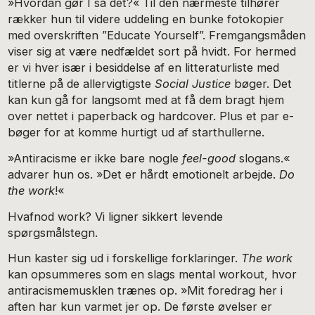
»Hvordan gør I så det?« Til den nærmeste tilhører
rækker hun til videre uddeling en bunke fotokopier
med overskriften ”Educate Yourself”. Fremgangsmåden
viser sig at være nedfældet sort på hvidt. For hermed
er vi hver især i besiddelse af en litteraturliste med
titlerne på de allervigtigste
Social Justice
bøger. Det
kan kun gå for langsomt med at få dem bragt hjem
over nettet i paperback og hardcover. Plus et par e-
bøger for at komme hurtigt ud af starthullerne.
»Antiracisme er ikke bare nogle
feel-good
slogans.«
advarer hun os. »Det er hårdt emotionelt arbejde.
Do
the work
!«
Hvafnod work? Vi ligner sikkert levende
spørgsmålstegn.
Hun kaster sig ud i forskellige forklaringer.
The work
kan opsummeres som en slags mental workout, hvor
antiracismemusklen trænes op. »Mit foredrag her i
aften har kun varmet jer op. De første øvelser er