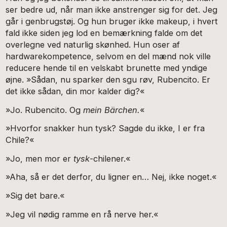
ser bedre ud, når man ikke anstrenger sig for det. Jeg
går i genbrugstøj. Og hun bruger ikke makeup, i hvert
fald ikke siden jeg lod en bemærkning falde om det
overlegne ved naturlig skønhed. Hun oser af
hardwarekompetence, selvom en del mænd nok ville
redu­cere hende til en velskabt brunette med yndige
øjne. »Sådan, nu sparker den sgu røv, Rubencito. Er
det ikke sådan, din mor kalder dig?«
»Jo. Rubencito. Og
mein Bärchen.
«
»Hvorfor snakker hun tysk? Sagde du ikke, I er fra
Chile?«
»Jo, men mor er
tysk
-chilener.«
»Aha, så er det derfor, du ligner en… Nej, ikke noget.«
»Sig det bare.«
»Jeg vil nødig ramme en rå nerve her.«