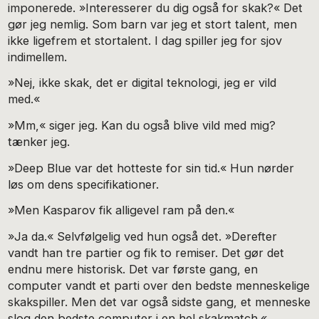
im­ponerede. »Interesserer du dig også for skak?« Det
gør jeg nemlig. Som barn var jeg et stort talent, men
ikke ligefrem et stortalent. I dag spiller jeg for sjov
indimellem.
»Nej, ikke skak, det er digital teknologi, jeg er vild
med.«
»Mm,« siger jeg. Kan du også blive vild med mig?
tænker jeg.
»Deep Blue var det hotteste for sin tid.« Hun nørder
løs om dens specifikationer.
»Men Kasparov fik alligevel ram på den.«
»Ja da.« Selvfølgelig ved hun også det. »Derefter
vandt han tre partier og fik to remiser. Det gør det
endnu mere historisk. Det var første gang, en
computer vandt et parti over den bedste menneskelige
skakspiller. Men det var også sidste gang, et menneske
slog den bedste computer i en hel skakmatch.«