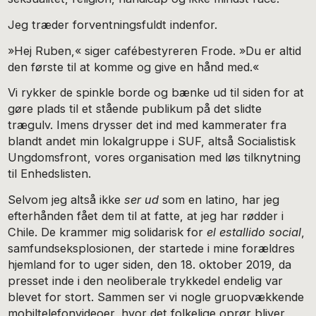
Jeg træder forventningsfuldt indenfor.
»Hej Ruben,« siger cafébestyreren Frode. »Du er altid
den første til at komme og give en hånd med.«
Vi rykker de spinkle borde og bænke ud til siden for at
gøre plads til et stående publikum på det slidte
trægulv. Imens drysser det ind med kammerater fra
blandt andet min lokalgruppe i SUF, altså Socialistisk
Ungdomsfront, vores organisation med løs tilknytning
til Enhedslisten.
Selvom jeg altså ikke
ser ud
som en latino, har jeg
efterhånden fået dem til at fatte, at jeg har rødder i
Chile. De krammer mig solida­risk for
el estallido social
,
samfundseksplosionen, der startede i mine forældres
hjemland for to uger siden, den 18. oktober 2019, da
presset inde i den neoliberale trykkedel endelig var
blevet for stort. Sammen ser vi nogle gruopvækkende
mobil­telefonvideoer, hvor det folkelige oprør bliver