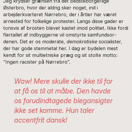
Jeg krydser grænsen fra det bedsteborgerlige
Østerbro, hvor der aldrig sker noget, ind i
arbejderkvarteret Nørrebro, der i årtier har været
arnested for folkelige protester. Langs disse gader er
tonsvis af brosten blevet kastet imod politiet. Ikke fordi
flertallet af indbyggerne vil omstyrte samfundsor­
denen. Det er os moderate,
demokratiske
socialister,
der har gode stemmetal her. I dag er bydelen mest
kendt for sit mul­tietniske præg og sit stolte motto:
”Ingen racister på Nørre­bro”.
Waw! Mere skulle der ikke til for
at få os til at måbe. Den havde
os forudindtagede blegansigter
ikke set komme. Hun taler
accentfrit dansk!