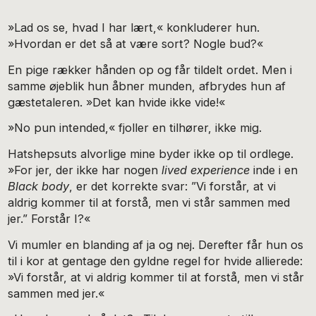
»Lad os se, hvad I har lært,« konkluderer hun.
»Hvordan er det så at være sort? Nogle bud?«
En pige rækker hånden op og får tildelt ordet. Men i
samme øjeblik hun åbner munden, afbrydes hun af
gæstetaleren. »Det kan hvide ikke vide!«
»No pun intended,« fjoller en tilhører, ikke mig.
Hatshepsuts alvorlige mine byder ikke op til ordlege.
»For jer, der ikke har nogen
lived experience
inde i en
Black body
, er det korrekte svar: ”Vi forstår, at vi
aldrig kommer til at forstå, men vi står sammen med
jer.” Forstår I?«
Vi mumler en blanding af ja og nej. Derefter får hun os
til i kor at gentage den gyldne regel for hvide allierede:
»Vi forstår, at vi aldrig kommer til at forstå, men vi står
sammen med jer.«