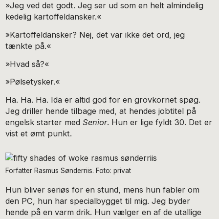
»Jeg ved det godt. Jeg ser ud som en helt almindelig
kede­lig kartoffeldansker.«
»Kartoffeldansker? Nej, det var ikke det ord, jeg
tænkte på.«
»Hvad så?«
»Pølsetysker.«
Ha. Ha. Ha. Ida er altid god for en grovkornet spøg.
Jeg driller hende tilbage med, at hendes jobtitel på
engelsk star­ter med
Senior
. Hun er lige fyldt 30. Det er
vist et ømt punkt.
Forfatter Rasmus Sønderriis. Foto: privat
Hun bliver seriøs for en stund, mens hun fabler om
den PC, hun har specialbygget til mig. Jeg byder
hende på en varm drik. Hun vælger en af de utallige