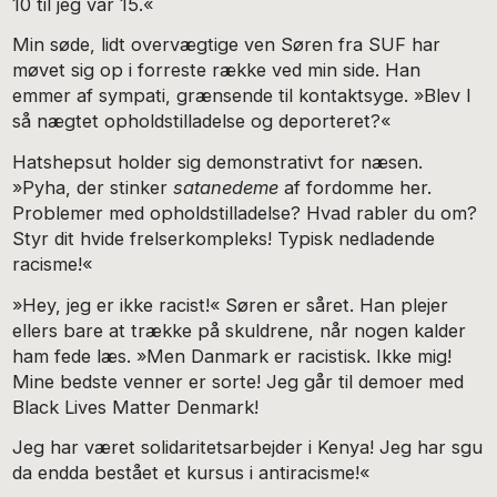
10 til jeg var 15.«
Min søde, lidt overvægtige ven Søren fra SUF har
møvet sig op i forreste række ved min side. Han
emmer af sympati, grænsende til kontaktsyge. »Blev I
så nægtet opholdstilladelse og deporteret?«
Hatshepsut holder sig demonstrativt for næsen.
»Pyha, der stinker
satanedeme
af fordomme her.
Problemer med opholdstilladelse? Hvad rabler du om?
Styr dit hvide frelserkompleks! Typisk nedladende
racisme!«
»Hey, jeg er ikke racist!« Søren er såret. Han plejer
ellers bare at trække på skuldrene, når nogen kalder
ham fede læs. »Men Danmark er racistisk. Ikke mig!
Mine bedste venner er sorte! Jeg går til demoer med
Black Lives Matter Denmark!
Jeg har været solidaritetsarbejder i Kenya! Jeg har sgu
da endda bestået et kursus i antiracisme!«