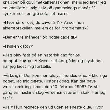
knapper på gour­metkaffemaskinen, mens jeg laver jeg
en kamillete til mig selv på gammeldags manér. Vi
synker ned i en grå sofa i et hjørne.
»Hvornår er det, du bliver 24?« Anser hun
aldersforskel­len imellem os for problematisk?
»Der er tre måneder og nogle dage til.«
»Hvilken dato?«
»Jeg blev født på en historisk dag for os
computernørder.« Kvinder elsker gåder og mysterier,
har jeg ladet mig fortælle.
»Virkelig?« Der kommer julelys i hendes øjne. »Ikke sige
noget, lad mig gætte. Historisk dag. Kan det have
været om­kring, hmm, den 10. februar 1996? Første
gang en maskine slog verdensmesteren i skak. Har jeg
ret?«
»Ja!« Hun regnede den ud uden et eneste clue. Hvor