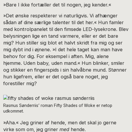
»Bare I ikke fortæller det til nogen, jeg kender.«
»Det ønske respekterer vi naturligvis. Vi afhænger
sådan af dine særlige talenter til det her.« Hun famler
med kontrol­panelet til den fimsede LED-lysekrone. Blev
belysningen lige en tand varmere, eller er det bare
mig? Hun stiller sig blot et halvt skridt fra mig og ser
mig dybt ind i øjnene. »I det hele taget kan man have
behov for dig. For eksempel i aften. Mig, alene
hjemme. Uden baby, uden mand.« Hun blinker, smiler
og stikker en fingerspids i sin halvåbne mund. Stønner
hun ligefrem, eller er det også bare noget, jeg
forestiller mig?
Rasmus Sønderriis’ roman Fifty Shades of Woke er netop
udkommet.
»Aha.« Jeg griner af hende, men det skal jo gerne
virke som om, jeg griner
med
hende.