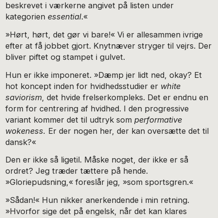
beskrevet i værkerne angivet på listen under
kategorien
essential
.«
»Hørt, hørt, det gør vi bare!« Vi er allesammen ivrige
efter at få jobbet gjort. Knytnæver stryger til vejrs. Der
bliver piftet og stampet i gulvet.
Hun er ikke imponeret. »Dæmp jer lidt ned, okay? Et
hot koncept inden for hvidhedsstudier er
white
saviorism
, det hvide frelserkompleks. Det er endnu en
form for centrering af hvidhed. I den progressive
variant kommer det til udtryk som
performative
wokeness.
Er der nogen her, der kan oversætte det til
dansk?«
Den er ikke så ligetil. Måske noget, der ikke er så
ordret? Jeg træder tættere på hende.
»Gloriepudsning,« foreslår jeg, »som sportsgren.«
»Sådan!« Hun nikker anerkendende i min retning.
»Hvorfor sige det på engelsk, når det kan klares