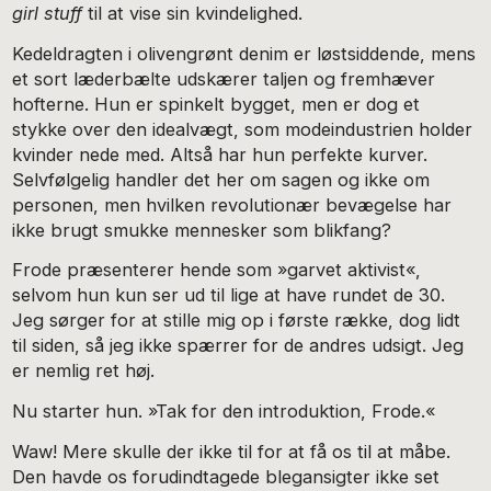
girl stuff
til at vise sin kvindelighed.
Kedeldragten i olivengrønt denim er løstsiddende, mens
et sort læderbæl­te udskærer taljen og fremhæver
hofterne. Hun er spinkelt bygget, men er dog et
stykke over den idealvægt, som mo­deindustrien holder
kvinder nede med. Altså har hun per­fekte kurver.
Selvfølgelig handler det her om sagen og ikke om
personen, men hvilken revolutionær bevægelse har
ikke brugt smukke mennesker som blikfang?
Frode præsenterer hende som »garvet aktivist«,
selvom hun kun ser ud til lige at have rundet de 30.
Jeg sørger for at stille mig op i første række, dog lidt
til siden, så jeg ikke spærrer for de andres udsigt. Jeg
er nemlig ret høj.
Nu starter hun. »Tak for den introduktion, Frode.«
Waw! Mere skulle der ikke til for at få os til at måbe.
Den havde os forudindtagede blegansigter ikke set