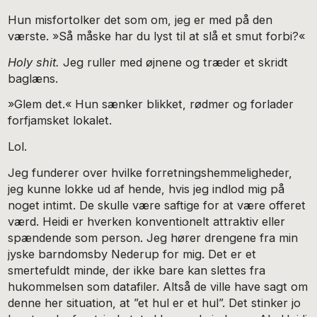
Hun misfortolker det som om, jeg er med på den
værste. »Så måske har du lyst til at slå et smut forbi?«
Holy shit.
Jeg ruller med øjnene og træder et skridt
bag­læns.
»Glem det.« Hun sænker blikket, rødmer og forlader
for­fjamsket lokalet.
Lol.
Jeg funderer over hvilke forretningshemmeligheder,
jeg kunne lokke ud af hende, hvis jeg indlod mig på
noget in­timt. De skulle være saftige for at være offeret
værd. Heidi er hverken konventionelt attraktiv eller
spændende som per­son. Jeg hører drengene fra min
jyske barndomsby Nederup for mig. Det er et
smertefuldt minde, der ikke bare kan slet­tes fra
hukommelsen som datafiler. Altså de ville have sagt om
denne her situation, at ”et hul er et hul”. Det stinker jo