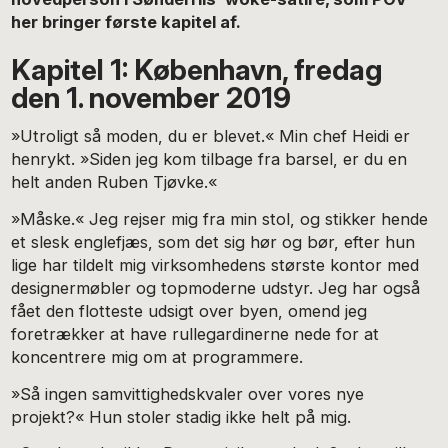
her bringer første kapitel af.
Kapitel 1: København, fredag
den 1. november 2019
»Utroligt så moden, du er blevet.« Min chef Heidi er
hen­rykt. »Siden jeg kom tilbage fra barsel, er du en
helt anden Ruben Tjøvke.«
»Måske.« Jeg rejser mig fra min stol, og stikker hende
et slesk englefjæs, som det sig hør og bør, efter hun
lige har til­delt mig virksomhedens største kontor med
designermøbler og topmoderne udstyr. Jeg har også
fået den flotteste udsigt over byen, omend jeg
foretrækker at have rullegardinerne nede for at
koncentrere mig om at programmere.
»Så ingen samvittighedskvaler over vores nye
projekt?« Hun stoler stadig ikke helt på mig.