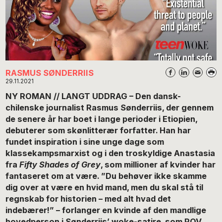
RASMUS SØNDERRIIS
29.11.2021
NY ROMAN // LANGT UDDRAG – Den dansk-
chilenske journalist Rasmus Sønderriis, der gennem
de senere år har boet i lange perioder i Etiopien,
debuterer som skønlitterær forfatter. Han har
fundet inspiration i sine unge dage som
klassekampsmarxist og i den troskyldige Anastasia
fra
Fifty Shades of Grey
, som millioner af kvinder har
fantaseret om at være. ”Du behøver ikke skamme
dig over at være en hvid mand, men du skal stå til
regnskab for historien – med alt hvad det
indebærer!” – forlanger en kvinde af den mandlige
hovedperson i Sønderriis’ woke-satire, som POV