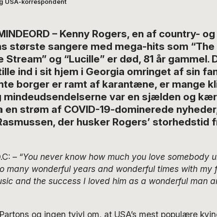
og USA-korrespondent
INDEORD – Kenny Rogers, en af country- og
s største sangere med mega-hits som “The 
he Stream” og “Lucille” er død, 81 år gammel.
lle ind i sit hjem i Georgia omringet af sin fam
te borger er ramt af karantæne, er mange klis
og mindeudsendelserne var en sjælden og k
ra en strøm af COVID-19-dominerede nyheder,
asmussen, der husker Rogers’ storhedstid fr
: – “
You never know how much you love somebody unt
so many wonderful years and wonderful times with my f
usic and the success I loved him as a wonderful man a
Partons og ingen tvivl om, at USA’s mest populære kvi