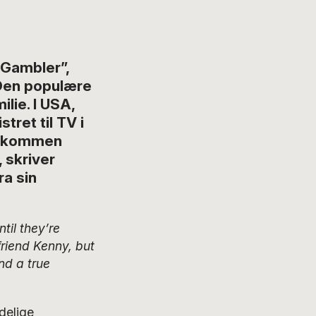
Gambler”,
 Den populære
ilie. I USA,
tret til TV i
ærkommen
 skriver
a sin
il they’re
riend Kenny, but
nd a true
ndelige