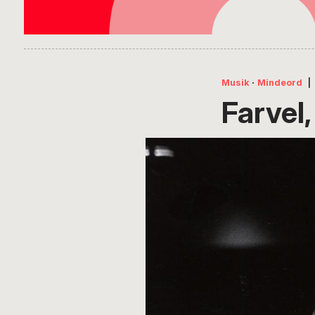
Musik
·
Mindeord
|
Farvel