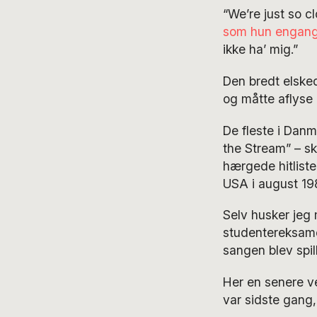
“We’re just so cl
som hun engang 
ikke ha’ mig.”
Den bredt elske
og måtte aflyse 
De fleste i Danm
the Stream” – s
hærgede hitliste
USA i august 19
Selv husker jeg 
studentereksame
sangen blev spil
Her en senere ve
var sidste gang