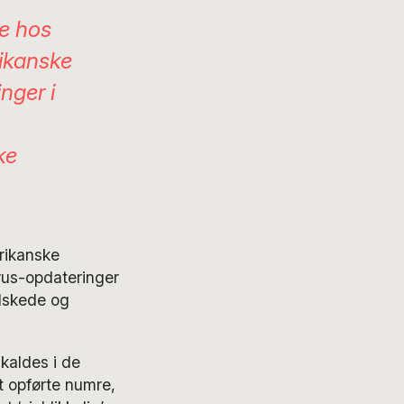
e hos
ikanske
nger i
ke
rikanske
rus-opdateringer
lskede og
kaldes i de
t opførte numre,