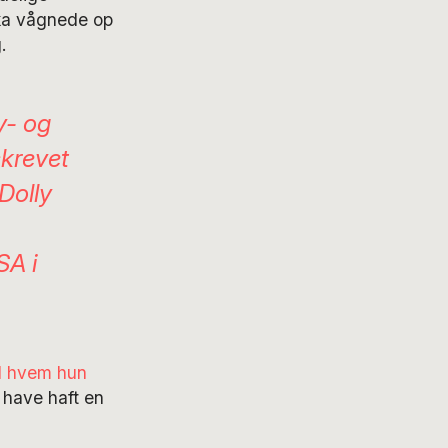
ka vågnede op
.
y- og
skrevet
Dolly
SA i
 hvem hun
have haft en