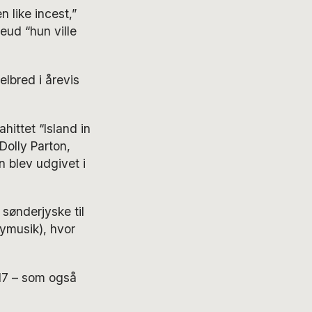
n like incest,”
eud “hun ville
lbred i årevis
ittet “Island in
olly Parton,
n blev udgivet i
sønderjyske til
ymusik), hvor
017 – som også