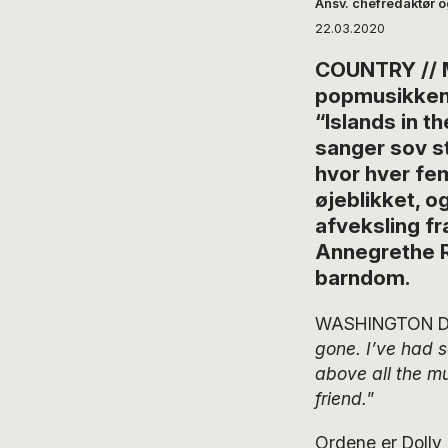
Ansv. chefredaktør 
22.03.2020
COUNTRY // M
popmusikken
“Islands in t
sanger sov sti
hvor hver fem
øjeblikket, 
afveksling f
Annegrethe R
barndom.
WASHINGTON D.C
gone. I’ve had 
above all the m
friend.
”
Ordene er Dolly 