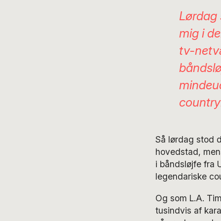
Lørdag 
mig i d
tv-netv
båndslø
mindeud
country
Så lørdag stod 
hovedstad, mens
i båndsløjfe fr
legendariske co
Og som L.A. Time
tusindvis af kar