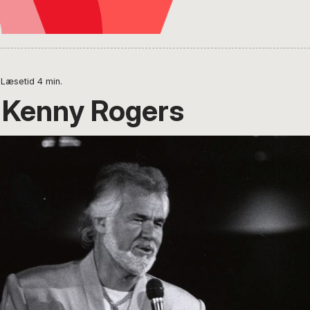
Læsetid
4
min.
, Kenny Rogers