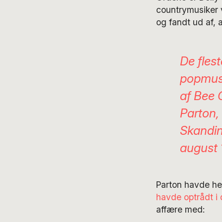
countrymusiker 
og fandt ud af, 
De fles
popmusi
af Bee 
Parton,
Skandina
august
Parton havde he
havde optrådt i 
affære med: