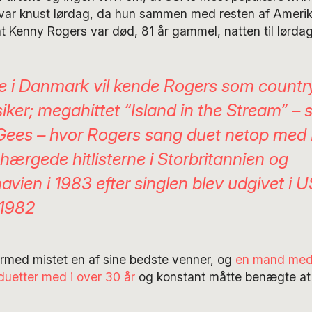
var knust lørdag, da hun sammen med resten af Ameri
at Kenny Rogers var død, 81 år gammel, natten til lørdag
te i Danmark vil kende Rogers som countr
ker; megahittet “Island in the Stream” – 
Gees – hvor Rogers sang duet netop med 
 hærgede hitlisterne i Storbritannien og
vien i 1983 efter singlen blev udgivet i U
 1982
rmed mistet en af sine bedste venner, og
en mand med
duetter med i over 30 år
og konstant måtte benægte at 