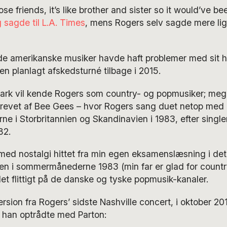
ose friends, it’s like brother and sister so it would’ve bee
sagde til L.A. Times
, mens Rogers selv sagde mere lig
de amerikanske musiker havde haft problemer med sit he
en planlagt afskedsturné tilbage i 2015.
ark vil kende Rogers som country- og popmusiker; megah
krevet af Bee Gees – hvor Rogers sang duet netop med D
rne i Storbritannien og Skandinavien i 1983, efter single
82.
med nostalgi hittet fra min egen eksamenslæsning i det 
n i sommermånederne 1983 (min far er glad for countr
let flittigt på de danske og tyske popmusik-kanaler.
rsion fra Rogers’ sidste Nashville concert, i oktober 2
, han optrådte med Parton: