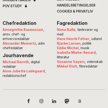
SKRIBENTBASEN
HANDELSBETINGELSER
POV STUDY
COOKIES & PRIVATLIV
Chefredaktion
Fagredaktion
Annegrethe Rasmussen
,
Nana Balle
, fødevarer og
ansv. chef- og
mad
erhvervsredaktør
Hans Henrik Fafner
, udland
Alexander Meinertz
, adm.
Bjarke Larsen
, politik
chefredaktør
Eddie Michel
, musik
Isabella Miehe-Renard
,
Jourhavende
litteratur
Susanne Sayers
, videnskab
Michael Bernth
, digital
Mikkel Stolt
, filmredaktør
redaktør
Anne Juliette Ladegaard
,
redaktionschef