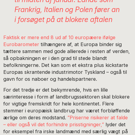
Frankrig, Italien og Polen fører an
i forsøget på at blokere aftalen
Faktisk er mere end 8 ud af 10 europæere ifølge
Eurobarometer
tilhængere af, at Europa binder sig
tættere sammen med gode allierede i resten af verden,
så opbakningen er i den grad til stede blandt
befolkningerne. Det kan som et ekstra plus kickstarte
Europas skrantende industrimotor Tyskland – også til
gavn for os naboer og handelspartnere.
For det tredje er det bekymrende, hvis en lille
særinteresse i form af landbrugssektoren skal blokere
for vigtige fremskridt for hele kontinentet. Flere
stemmer i europæisk landbrug har været forbløffende
ærlige om deres modstand.
”Priserne risikerer at falde
– eller også vil det forhindre prisstigninger,”
lyder det
for eksempel fra irske landmænd med særlig vægt på