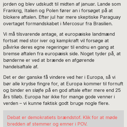
jorden og blev udskudt til midten af januar. Lande som
Frankrig, Italien og Polen fører an i forsøget på at
blokere aftalen. Efter jul har mere skeptiske Paraguay
overtaget formandskabet i Mercosur fra Brasilien.
Vi må tilsvarende antage, at europæiske landmænd
fortsat med stor iver og kampkraft vil forsøge at
påvirke deres egne regeringer til endnu en gang at
bremse aftalen fra europæisk side. Noget tyder på, at
bønderne er ved at brænde en afgørende
handelsaftale af.
Det er der ganske få vindere ved her i Europa, så vi
bør alle krydse fingre for, at Europa kommer til fornuft
og binder en sløjfe på en god aftale efter mere end 25
års tilløb. Europa har ikke for mange gode venner i
verden – vi kunne faktisk godt bruge nogle flere.
Debat er demokratiets brændstof. Klik for at møde
bredden af stemmer og emner i POV.