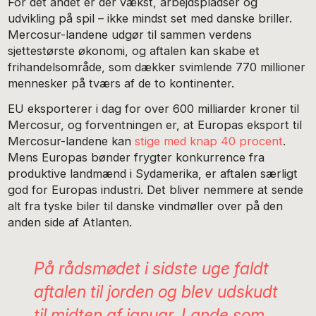
For det andet er der vækst, arbejdspladser og
udvikling på spil – ikke mindst set med danske briller.
Mercosur-landene udgør til sammen verdens
sjettestørste økonomi, og aftalen kan skabe et
frihandelsområde, som dækker svimlende 770 millioner
mennesker på tværs af de to kontinenter.
EU eksporterer i dag for over 600 milliarder kroner til
Mercosur, og forventningen er, at Europas eksport til
Mercosur-landene kan
stige med knap 40 procent
.
Mens Europas bønder frygter konkurrence fra
produktive landmænd i Sydamerika, er aftalen særligt
god for Europas industri. Det bliver nemmere at sende
alt fra tyske biler til danske vindmøller over på den
anden side af Atlanten.
På rådsmødet i sidste uge faldt
aftalen til jorden og blev udskudt
til midten af januar. Lande som