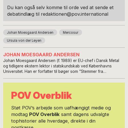
Du kan også selv komme til orde ved at sende et
debatindlæg til redaktionen@pov.international
Johan Moesgaard Andersen
Mercosur
Ursula von der Leyen
JOHAN MOESGAARD ANDERSEN
Johan Moesgaard Andersen (f. 1989) er EU-chef i Dansk Metal
og tidligere ekstern lektor i statskundskab ved Københavns
Universitet. Han er forfatter til bøger som ”Stemmer fra
Produktionsdanmark” og ”Fodbold A/S”.
POV Overblik
Støt POV’s arbejde som uafhængigt medie og
modtag
POV Overblik
samt dagens udvalgte
tophistorier alle hverdage, direkte i din
postkasse.