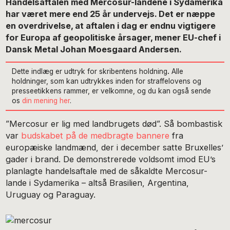
Handelsaftalen med Mercosur-landene i Sydamerika
har været mere end 25 år undervejs. Det er næppe
en overdrivelse, at aftalen i dag er endnu vigtigere
for Europa af geopolitiske årsager, mener EU-chef i
Dansk Metal Johan Moesgaard Andersen.
Dette indlæg er udtryk for skribentens holdning
.
Alle
holdninger, som kan udtrykkes inden for straffelovens og
presseetikkens rammer, er velkomne, og du kan også sende
os
din mening her
.
”Mercosur er lig med landbrugets død”. Så bombastisk
var
budskabet på de medbragte bannere
fra
europæiske landmænd, der i december satte Bruxelles’
gader i brand. De demonstrerede voldsomt imod EU’s
planlagte handelsaftale med de såkaldte Mercosur-
lande i Sydamerika – altså Brasilien, Argentina,
Uruguay og Paraguay.