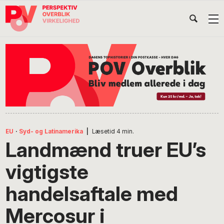
Gå
Skip
Gå
Head
direkte
til
direkte
til
indhold
til
Højr
primær
footer
Søg
på
navigation
POV
International
EU
·
Syd- og Latinamerika
|
Læsetid
4
min.
Landmænd truer EU’s
vigtigste
handelsaftale med
Mercosur i