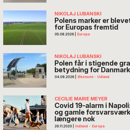
NIKOLAJ LUBANSKI
Polens marker er blev
for Europas fremtid
05.08.2026
|
Europa
NIKOLAJ LUBANSKI
Polen får i stigende g
betydning for Danmar
04.08.2026
|
Økonomi
·
Udland
CECILIE MARIE MEYER
Covid 19-alarm i Napol
og gamle forsvarsværke
længere nok
26.11.2020
|
Indland
·
Europa