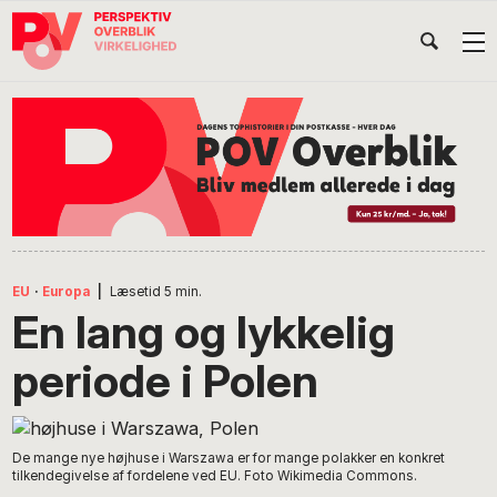
Gå
Skip
Gå
Head
direkte
til
direkte
til
indhold
til
Højr
primær
footer
Søg
på
navigation
POV
International
EU
·
Europa
|
Læsetid
5
min.
En lang og lykkelig
periode i Polen
De mange nye højhuse i Warszawa er for mange polakker en konkret
tilkendegivelse af fordelene ved EU. Foto Wikimedia Commons.