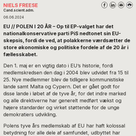
NIELS FREESE
Cand.scient.adm.
06.06.2024
EU // POLEN I 20 ÅR – Op til EP-valget har det
nationalkonservative parti PiS nedtonet sin EU-
skepsis, fordi de ved, at polakkerne værdsætter de
store økonomiske og politiske fordele af de 20 år i
fællesskabet.
Den 1. maj er en vigtig dato i EU’s historie, fordi
medlemskredsen den dag i 2004 blev udvidet fra 15 til
25. Nye medlemmer blev de tidligere kommunistiske
lande samt Malta og Cypern. Det er gået godt for
disse lande i løbet af de tyve år, for det indre marked
og alle direktiverne har generelt medført vækst og
højere standarder og virket støttende for de unge
demokratiers udvikling.
Polens tyve års medlemskab af EU har haft kolossal
betydning for alle dele af samfundet, udbyttet har