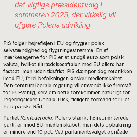
det vigtige præsidentvalg i
sommeren 2025, der virkelig vil
afgøre Polens udvikling
PiS følger højrefløjen i EU og frygter polsk
selvstændighed og flygtningestrømme. En af
mærkesagerne for PiS er at undgå euro som polsk
valuta, hvilket tiltrædelsesaftalen med EU ellers har
fastsat, men uden tidsfrist. PiS dæmper dog retorikken
imod EU, fordi befolkningen ønsker medlemskabet.
Den centrumliberale regering vil omvendt ikke fremstå
for EU-venlig, selv om dette forekommer naturligt for
regeringsleder Donald Tusk, tidligere formand for Det
Europæiske Råd.
Partiet
Konfederacja
, Polens stærkt højreorienterede
parti, er imod EU-medlemskabet, men dets opbakning
er mindre end 10 pct. Ved parlamentsvalget opnåede