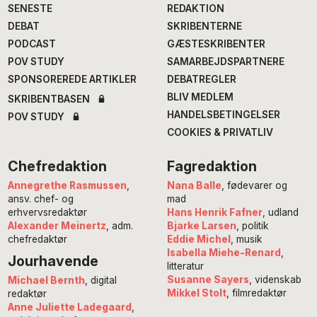
SENESTE
REDAKTION
DEBAT
SKRIBENTERNE
PODCAST
GÆSTESKRIBENTER
POV STUDY
SAMARBEJDSPARTNERE
SPONSOREREDE ARTIKLER
DEBATREGLER
BLIV MEDLEM
SKRIBENTBASEN
HANDELSBETINGELSER
POV STUDY
COOKIES & PRIVATLIV
Chefredaktion
Fagredaktion
Annegrethe Rasmussen
,
Nana Balle
, fødevarer og
ansv. chef- og
mad
erhvervsredaktør
Hans Henrik Fafner
, udland
Alexander Meinertz
, adm.
Bjarke Larsen
, politik
chefredaktør
Eddie Michel
, musik
Isabella Miehe-Renard
,
Jourhavende
litteratur
Susanne Sayers
, videnskab
Michael Bernth
, digital
Mikkel Stolt
, filmredaktør
redaktør
Anne Juliette Ladegaard
,