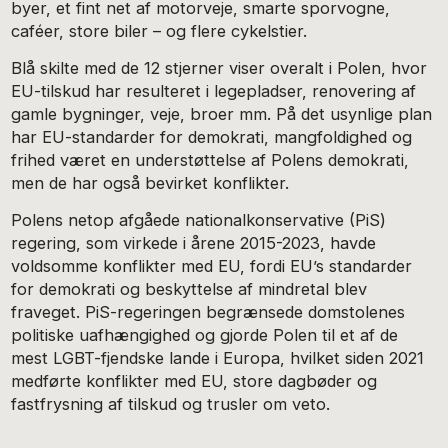
byer, et fint net af motorveje, smarte sporvogne,
caféer, store biler – og flere cykelstier.
Blå skilte med de 12 stjerner viser overalt i Polen, hvor
EU-tilskud har resulteret i legepladser, renovering af
gamle bygninger, veje, broer mm. På det usynlige plan
har EU-standarder for demokrati, mangfoldighed og
frihed været en understøttelse af Polens demokrati,
men de har også bevirket konflikter.
Polens netop afgåede nationalkonservative (PiS)
regering, som virkede i årene 2015-2023, havde
voldsomme konflikter med EU, fordi EU’s standarder
for demokrati og beskyttelse af mindretal blev
fraveget. PiS-regeringen begrænsede domstolenes
politiske uafhængighed og gjorde Polen til et af de
mest LGBT-fjendske lande i Europa, hvilket siden 2021
medførte konflikter med EU, store dagbøder og
fastfrysning af tilskud og trusler om veto.