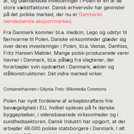
år, og udenlandske investeringer i Polen er en af de
store vækstfaktorer. Dansk erhvervsliv har gevinster
på det polske marked, der nu er
Danmarks
niendestørste eksportmarked
.
Fra Danmark kommer bl.a. medicin, Lego og udstyr til
fjernvarme til Polen. Danske virksomheder glæder sig
over deres investeringer i Polen, bl.a. Vestas, Danfoss,
Fritz Hansen Møbler. Mange polsk-producerede varer
havner i Danmark, bl.a. pålæg fra slagterier, der
forarbejder svin opdrættet i Danmark, æbler og
stålkonstruktioner. Det indre marked virker.
Containerhavnen i Gdynia. Foto: Wikimedia Commons
Polen har nydt fordelene af arbejdskraftens frie
bevægelighed i EU, hvilket opleves på fx danske
byggepladser, i vidensbaserede virksomheder og i
sundhedssektoren. Dansk Industri har opgjort, at der
arbejder 48.000 polske statsborgere i Danmark. I alt