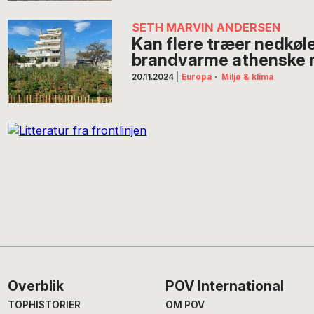
SETH MARVIN ANDERSEN
Kan flere træer nedkøl
brandvarme athenske 
20.11.2024
|
Europa
·
Miljø & klima
Footer
Overblik
POV International
TOPHISTORIER
OM POV