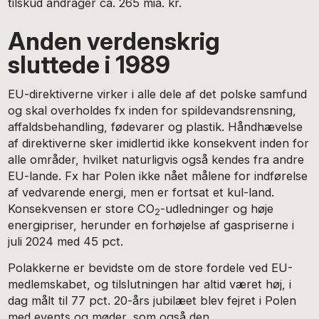
tilskud andrager ca. 265 mia. kr.
Anden verdenskrig
sluttede i 1989
EU-direktiverne virker i alle dele af det polske samfund
og skal overholdes fx inden for spildevandsrensning,
affaldsbehandling, fødevarer og plastik. Håndhævelse
af direktiverne sker imidlertid ikke konsekvent inden for
alle områder, hvilket naturligvis også kendes fra andre
EU-lande. Fx har Polen ikke nået målene for indførelse
af vedvarende energi, men er fortsat et kul-land.
Konsekvensen er store CO
-udledninger og høje
2
energipriser, herunder en forhøjelse af gaspriserne i
juli 2024 med 45 pct.
Polakkerne er bevidste om de store fordele ved EU-
medlemskabet, og tilslutningen har altid været høj, i
dag målt til 77 pct. 20-års jubilæet blev fejret i Polen
med events og møder, som også den