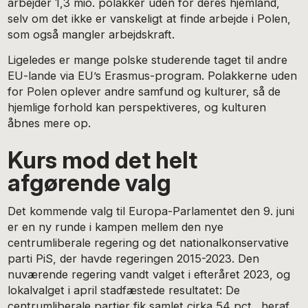
arbejder 1,3 mio. polakker uden for deres hjemland,
selv om det ikke er vanskeligt at finde arbejde i Polen,
som også mangler arbejdskraft.
Ligeledes er mange polske studerende taget til andre
EU-lande via EU’s Erasmus-program. Polakkerne uden
for Polen oplever andre samfund og kulturer, så de
hjemlige forhold kan perspektiveres, og kulturen
åbnes mere op.
Kurs mod det helt
afgørende valg
Det kommende valg til Europa-Parlamentet den 9. juni
er en ny runde i kampen mellem den nye
centrumliberale regering og det nationalkonservative
parti PiS, der havde regeringen 2015-2023. Den
nuværende regering vandt valget i efteråret 2023, og
lokalvalget i april stadfæstede resultatet: De
centrumliberale partier fik samlet cirka 54 pct., heraf