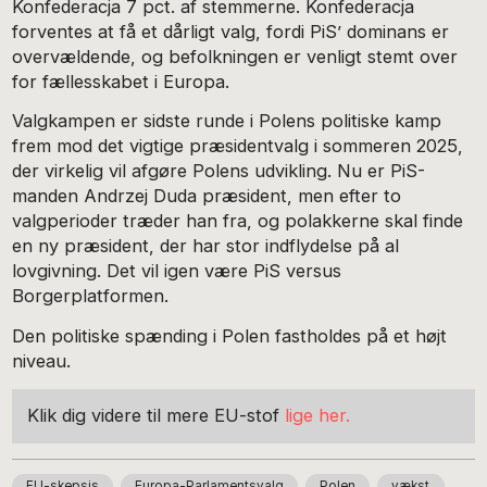
Konfederacja 7 pct. af stemmerne. Konfederacja
forventes at få et dårligt valg, fordi PiS’ dominans er
overvældende, og befolkningen er venligt stemt over
for fællesskabet i Europa.
Valgkampen er sidste runde i Polens politiske kamp
frem mod det vigtige præsidentvalg i sommeren 2025,
der virkelig vil afgøre Polens udvikling. Nu er PiS-
manden Andrzej Duda præsident, men efter to
valgperioder træder han fra, og polakkerne skal finde
en ny præsident, der har stor indflydelse på al
lovgivning. Det vil igen være PiS versus
Borgerplatformen.
Den politiske spænding i Polen fastholdes på et højt
niveau.
Klik dig videre til mere EU-stof
lige her.
EU-skepsis
Europa-Parlamentsvalg
Polen
vækst