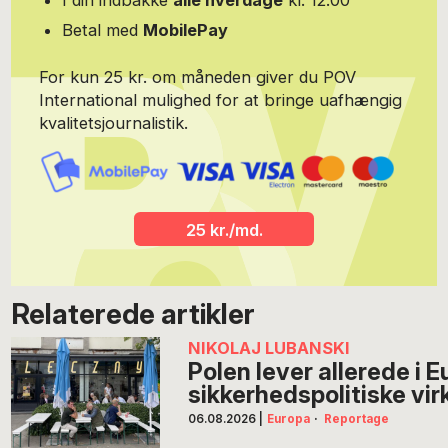
I din indbakke
alle hverdage
kl. 12.00
Betal med
MobilePay
For kun 25 kr. om måneden giver du POV
International mulighed for at bringe uafhængig
kvalitetsjournalistik.
25 kr./md.
Relaterede artikler
NIKOLAJ LUBANSKI
Polen lever allerede i 
sikkerhedspolitiske vir
06.08.2026
|
Europa
·
Reportage