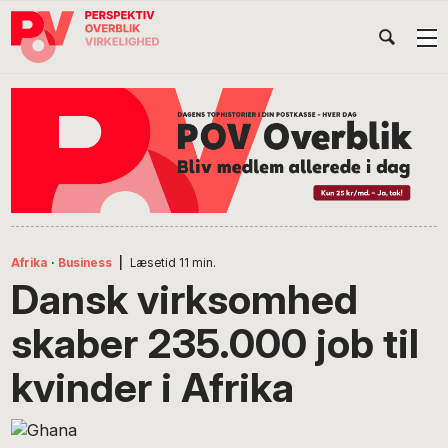
Gå
Skip
Gå
Head
direkte
til
direkte
til
indhold
til
Højr
primær
footer
Søg
på
navigation
POV
International
Afrika
·
Business
|
Læsetid
11
min.
Dansk virksomhed
skaber 235.000 job til
kvinder i Afrika