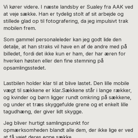
Vi kører videre. I næste landsby er Sualey fra AAK ved
at veje sække. Han er tydelig stolt af sit arbejde og
stillede glad op til fotografering, da jeg impulsivt trak
mobilen frem.
Som gammel personaleleder kan jeg godt lide den
detalje, at han straks vil have en af de andre med på
billedet, fordi det ikke kun er ham, der har æren for
hverken høsten eller den fine stemning på
opsamlingsstedet.
Lastbilen holder klar til at blive lastet. Den lille mobile
vægt til sækkene er klar.Sækkene står i lange rækker,
og kvinder og børn ligger rundt omkring på sækkene,
og under et træs skyggefulde grene og et enkelt lille
tagudhæng, der giver lidt skygge.
Jeg bliver hurtigt samlingspunkt for
opmærksomheden blandt alle dem, der ikke lige er ved
at få vejet deres egne sække.