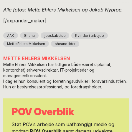
Alle fotos: Mette Ehlers Mikkelsen og Jakob Nybroe.
[/expander_maker]
AAK
Ghana
jobskabelse
Kvinder i arbejde
Mette Ehlers Mikkelsen
sheanødder
METTE EHLERS MIKKELSEN
Mette Ehlers Mikkelsen har tidligere både været diplomat,
kontorchef, erhvervsdirektør, IT-projektleder og
managementkonsulent.
I dag er hun konsulent og forretningsudvikler i forsvarsindustrien.
Hun er bestyrelsesprofessionel, og foredragsholder.
POV Overblik
Støt POV’s arbejde som uafhængigt medie og
modtag
POV Overblik
samt dagens udvalgte