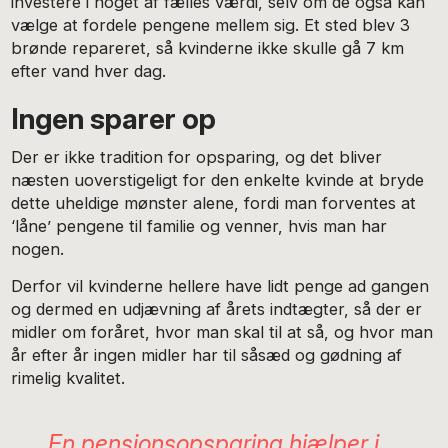
investere i noget af fælles værdi, selv om de også kan
vælge at fordele pengene mellem sig. Et sted blev 3
brønde repareret, så kvinderne ikke skulle gå 7 km
efter vand hver dag.
Ingen sparer op
Der er ikke tradition for opsparing, og det bliver
næsten uoverstigeligt for den enkelte kvinde at bryde
dette uheldige mønster alene, fordi man forventes at
‘låne’ pengene til familie og venner, hvis man har
nogen.
Derfor vil kvinderne hellere have lidt penge ad gangen
og dermed en udjævning af årets indtægter, så der er
midler om foråret, hvor man skal til at så, og hvor man
år efter år ingen midler har til såsæd og gødning af
rimelig kvalitet.
En pensionsopsparing hjælper i