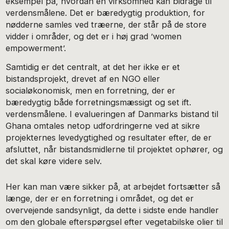
eksempel på, hvordan en virksomhed kan bidrage til
verdensmålene. Det er bæredygtig produktion, for
nødderne samles ved træerne, der står på de store
vidder i områder, og det er i høj grad ’women
empowerment’.
Samtidig er det centralt, at det her ikke er et
bistandsprojekt, drevet af en NGO eller
socialøkonomisk, men en forretning, der er
bæredygtig både forretningsmæssigt og set ift.
verdensmålene. I evalueringen af Danmarks bistand til
Ghana omtales netop udfordringerne ved at sikre
projekternes levedygtighed og resultater efter, de er
afsluttet, når bistandsmidlerne til projektet ophører, og
det skal køre videre selv.
Her kan man være sikker på, at arbejdet fortsætter så
længe, der er en forretning i området, og det er
overvejende sandsynligt, da dette i sidste ende handler
om den globale efterspørgsel efter vegetabilske olier til