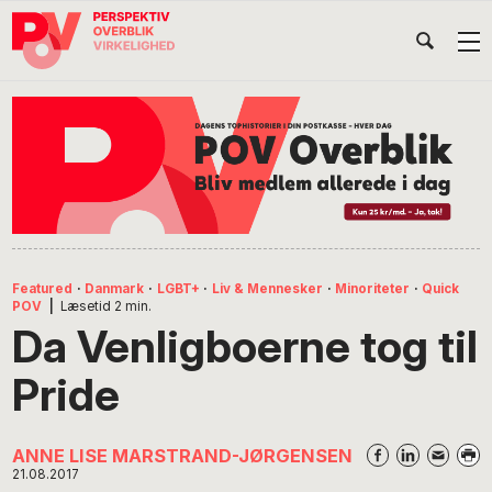
Gå
Skip
Gå
Head
direkte
til
direkte
til
indhold
til
Højr
primær
footer
Søg
på
navigation
POV
International
Featured
·
Danmark
·
LGBT+
·
Liv & Mennesker
·
Minoriteter
·
Quick
POV
|
Læsetid
2
min.
Da Venligboerne tog til
Pride
ANNE LISE MARSTRAND-JØRGENSEN
21.08.2017