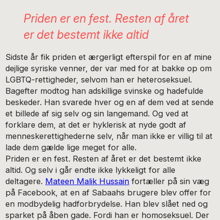
Priden er en fest. Resten af året
er det bestemt ikke altid
Sidste år fik priden et ærgerligt efterspil for en af mine
dejlige syriske venner, der var med for at bakke op om
LGBTQ-rettigheder, selvom han er heteroseksuel.
Bagefter modtog han adskillige svinske og hadefulde
beskeder. Han svarede hver og en af dem ved at sende
et billede af sig selv og sin langemand. Og ved at
forklare dem, at det er hyklerisk at nyde godt af
menneskerettighederne selv, når man ikke er villig til at
lade dem gælde lige meget for alle.
Priden er en fest. Resten af året er det bestemt ikke
altid. Og selv i går endte ikke lykkeligt for alle
deltagere.
Mateen Malik Hussain
fortæller på sin væg
på Facebook, at en af Sabaahs brugere blev offer for
en modbydelig hadforbrydelse. Han blev slået ned og
sparket på åben gade. Fordi han er homoseksuel. Der