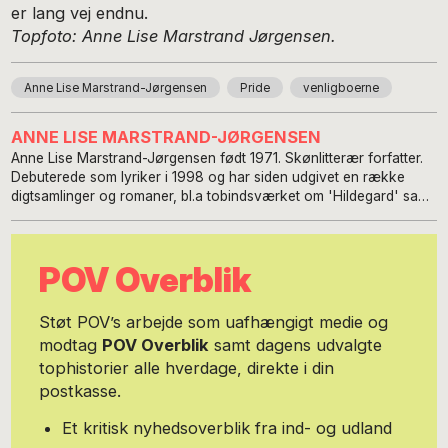
er lang vej endnu.
Topfoto: Anne Lise Marstrand Jørgensen.
Anne Lise Marstrand-Jørgensen
Pride
venligboerne
ANNE LISE MARSTRAND-JØRGENSEN
Anne Lise Marstrand-Jørgensen født 1971. Skønlitterær forfatter.
Debuterede som lyriker i 1998 og har siden udgivet en række
digtsamlinger og romaner, bl.a tobindsværket om 'Hildegard' samt
'Dronningen af Saba & Kong Salomon' Værkerne er oversat til
flere sprog. Involveret i flygtningemodtagelse gennem
Venligboerne i København og i aktivisme med henblik på at sikre
POV Overblik
flygtninge fair behandling og ordentlig retssikkerhed gennem
andre initiativer. Bor på Nørrebro med mand og 4 børn.
Støt POV’s arbejde som uafhængigt medie og
modtag
POV Overblik
samt dagens udvalgte
tophistorier alle hverdage, direkte i din
postkasse.
Et kritisk nyhedsoverblik fra ind- og udland