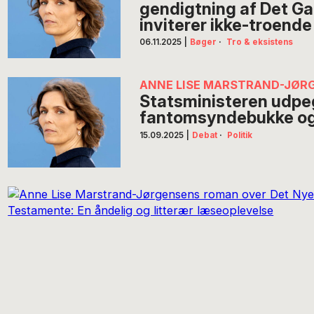
gendigtning af Det G
inviterer ikke-troende
06.11.2025
|
Bøger
·
Tro & eksistens
ANNE LISE MARSTRAND-JØR
Statsministeren udpe
fantomsyndebukke og
15.09.2025
|
Debat
·
Politik