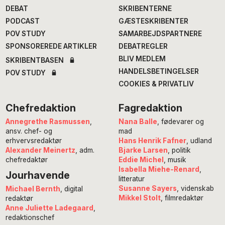
DEBAT
SKRIBENTERNE
PODCAST
GÆSTESKRIBENTER
POV STUDY
SAMARBEJDSPARTNERE
SPONSOREREDE ARTIKLER
DEBATREGLER
BLIV MEDLEM
SKRIBENTBASEN
HANDELSBETINGELSER
POV STUDY
COOKIES & PRIVATLIV
Chefredaktion
Fagredaktion
Annegrethe Rasmussen
,
Nana Balle
, fødevarer og
ansv. chef- og
mad
erhvervsredaktør
Hans Henrik Fafner
, udland
Alexander Meinertz
, adm.
Bjarke Larsen
, politik
chefredaktør
Eddie Michel
, musik
Isabella Miehe-Renard
,
Jourhavende
litteratur
Susanne Sayers
, videnskab
Michael Bernth
, digital
Mikkel Stolt
, filmredaktør
redaktør
Anne Juliette Ladegaard
,
redaktionschef