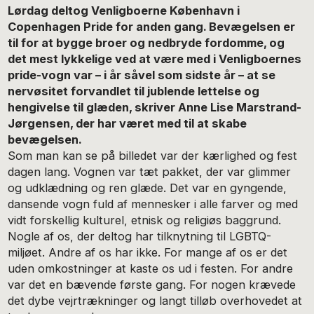
Lørdag deltog Venligboerne København i
Copenhagen Pride for anden gang. Bevægelsen er
til for at bygge broer og nedbryde fordomme, og
det mest lykkelige ved at være med i Venligboernes
pride-vogn var – i år såvel som sidste år – at se
nervøsitet forvandlet til jublende lettelse og
hengivelse til glæden, skriver Anne Lise Marstrand-
Jørgensen, der har været med til at skabe
bevægelsen.
Som man kan se på billedet var der kærlighed og fest
dagen lang. Vognen var tæt pakket, der var glimmer
og udklædning og ren glæde. Det var en gyngende,
dansende vogn fuld af mennesker i alle farver og med
vidt forskellig kulturel, etnisk og religiøs baggrund.
Nogle af os, der deltog har tilknytning til LGBTQ-
miljøet. Andre af os har ikke. For mange af os er det
uden omkostninger at kaste os ud i festen. For andre
var det en bævende første gang. For nogen krævede
det dybe vejrtrækninger og langt tilløb overhovedet at