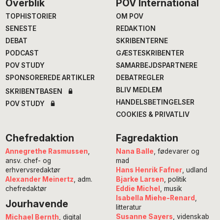
Footer
Overblik
POV International
TOPHISTORIER
OM POV
SENESTE
REDAKTION
DEBAT
SKRIBENTERNE
PODCAST
GÆSTESKRIBENTER
POV STUDY
SAMARBEJDSPARTNERE
SPONSOREREDE ARTIKLER
DEBATREGLER
BLIV MEDLEM
SKRIBENTBASEN
HANDELSBETINGELSER
POV STUDY
COOKIES & PRIVATLIV
Chefredaktion
Fagredaktion
Annegrethe Rasmussen
,
Nana Balle
, fødevarer og
ansv. chef- og
mad
erhvervsredaktør
Hans Henrik Fafner
, udland
Alexander Meinertz
, adm.
Bjarke Larsen
, politik
chefredaktør
Eddie Michel
, musik
Isabella Miehe-Renard
,
Jourhavende
litteratur
Susanne Sayers
, videnskab
Michael Bernth
, digital