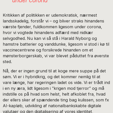
under corona
Kritikken af politikken er udemokratisk, nærmest
landsskadelig, forstår vi – og bliver straks hinandens
værste fjender, fuldkommen ligesom under corona,
hvor vi vogtede hinandens adfærd med nidkær
selvgodhed. Nu kan vi så stå i Harald Nyborg og
hamstre batterier og vanddunke, ligesom vi stod i kø til
vaccinecentrene og forsikrede hinanden om et
mønsterborgerskab, vi var blevet påduttet fra øverste
sted.
Nå, der er ingen grund til at koge mere suppe på det
søm. Vi er i hybridkrig, og det kommer nemlig til at
vare længe, har regeringen ladet os vide. Vi er trådt ind
i en ny æra, lidt ligesom i ”krigen mod tjerror” og må
indstille os på hvad som helst, helt afkoblet fra, hvad
der ellers sker af spændende ting bag kulissen, som fx
AI-kapløb, udvikling af nationalbankskabte digitale
valutaer og den digitalisering af vores identitet,