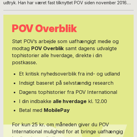
udtryk. Han har været fast tilknyttet POV siden november 2016.
Claus Ankersen er forperson for Danske Skønlitterære Forfattere
og bestyrelsesmedlem i European Writers' Council. Han er
forfatter til 19 bøger. Han skriver digte, prosa og non-fiktion, og
POV Overblik
arbejder med et tværkunstnerisk og internationalt fokus. Udvalgt
materiale er oversat til svensk, finsk, estisk, russisk, polsk,
tjekkisk, ukrainsk, rumænsk, tysk, udmurt, bulgarsk, engelsk,
Støt POV’s arbejde som uafhængigt medie og
usbekisk, spansk, malayalam, makedonsk, græsk, tyrkisk,
modtag
POV Overblik
samt dagens udvalgte
portugisisk og kinesisk.
tophistorier alle hverdage, direkte i din
postkasse.
Et kritisk nyhedsoverblik fra ind- og udland
Indsigt baseret på selvstændig research
Dagens tophistorier fra POV International
I din indbakke
alle hverdage
kl. 12.00
Betal med
MobilePay
For kun 25 kr. om måneden giver du POV
International mulighed for at bringe uafhængig