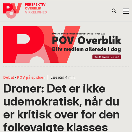
Gå
Skip
Gå
Head
direkte
til
direkte
til
indhold
til
Højr
primær
footer
Søg
på
navigation
POV
International
Debat
·
POV på spidsen
|
Læsetid
4
min.
Droner: Det er ikke
udemokratisk, når du
er kritisk over for den
folkevalgte klasses