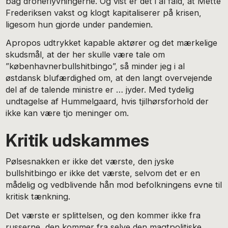
bag droneflyvningerne. Og vist er det i al fald, at Mette
Frederiksen vakst og klogt kapitaliserer på krisen,
ligesom hun gjorde under pandemien.
Apropos udtrykket kapable aktører og det mærkelige
skudsmål, at der her skulle være tale om
”københavnerbullshitbingo”, så minder jeg i al
østdansk blufærdighed om, at den langt overvejende
del af de talende ministre er … jyder. Med tydelig
undtagelse af Hummelgaard, hvis tjilhørsforhold der
ikke kan være tjo meninger om.
Kritik udskammes
Pølsesnakken er ikke det værste, den jyske
bullshitbingo er ikke det værste, selvom det er en
mådelig og vedblivende hån mod befolkningens evne til
kritisk tænkning.
Det værste er splittelsen, og den kommer ikke fra
russerne, den kommer fra selve den magtpolitiske