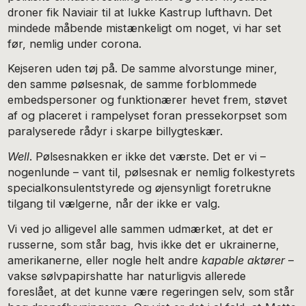
droner fik Naviair til at lukke Kastrup lufthavn. Det
mindede måbende mistænkeligt om noget, vi har set
før, nemlig under corona.
Kejseren uden tøj på. De samme alvorstunge miner,
den samme pølsesnak, de samme forblommede
embedspersoner og funktionærer hevet frem, støvet
af og placeret i rampelyset foran pressekorpset som
paralyserede rådyr i skarpe billygteskær.
Well
. Pølsesnakken er ikke det værste. Det er vi –
nogenlunde – vant til, pølsesnak er nemlig folkestyrets
specialkonsulentstyrede og øjensynligt foretrukne
tilgang til vælgerne, når der ikke er valg.
Vi ved jo alligevel alle sammen udmærket, at det er
russerne, som står bag, hvis ikke det er ukrainerne,
amerikanerne, eller nogle helt andre
kapable aktører
–
vakse sølvpapirshatte har naturligvis allerede
foreslået, at det kunne være regeringen selv, som står