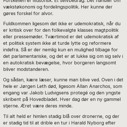
Forskellen er illusorisk. Et selvbedrag. Det handler om
vækstøkonomi og fordelingspolitik. Her kunne der
gøres forskel for alvor.
Fuldkommen ligesom det ikke er udemokratisk, når du
er kritisk over for den folkevalgte klasses magtpolitik
eller pressemøder. Tværtimod er det udemokratisk af
et politisk system ikke at turde lytte og reformere
indefra. Så er der nemlig kun en mulighed tilbage for
det parlamentariske, og det er at lukke sig om sig selv i
en autokratisk bevægelse, hvor borgeren langsomt
bliver modstanderen.
Og sådan, kære læser, kunne man blive ved. Oven i det
hele er Jørgen Leth død, ligesom Allan Anarchos, som
engang var Jakob Ludvigsens protegé og den yngste
skribent på Hovedbladet. Hver dag dør en ny gammel
stjerne. Æret være deres minde.
Til alt held er himlen stadig blå over dronerne, og der
er stadig tid til at drible en tur i Harald Nyborg efter