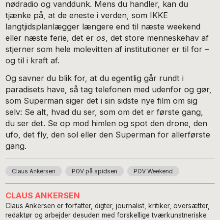
nødradio og vanddunk. Mens du handler, kan du
tjænke på, at de eneste i verden, som IKKE
langtjidsplanlægger længere end til næste weekend
eller næste ferie, det er
os
, det store menneskehav af
stjerner som hele molevitten af institutioner er til for –
og til i kraft af.
Og savner du blik for, at du egentlig går rundt i
paradisets have, så tag telefonen med udenfor og gør,
som Superman siger det i sin sidste nye film om sig
selv: Se alt, hvad du ser, som om det er første gang,
du ser det. Se op mod himlen og spot den drone, den
ufo, det fly, den sol eller den Superman for allerførste
gang.
Claus Ankersen
POV på spidsen
POV Weekend
CLAUS ANKERSEN
Claus Ankersen er forfatter, digter, journalist, kritiker, oversætter,
redaktør og arbejder desuden med forskellige tværkunstneriske