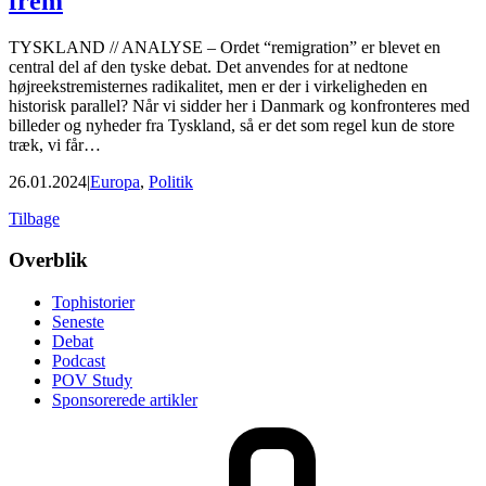
frem
TYSKLAND // ANALYSE – Ordet “remigration” er blevet en
central del af den tyske debat. Det anvendes for at nedtone
højreekstremisternes radikalitet, men er der i virkeligheden en
historisk parallel? Når vi sidder her i Danmark og konfronteres med
billeder og nyheder fra Tyskland, så er det som regel kun de store
træk, vi får…
26.01.2024
|
Europa
,
Politik
Tilbage
Footer
Overblik
Tophistorier
Seneste
Debat
Podcast
POV Study
Sponsorerede artikler