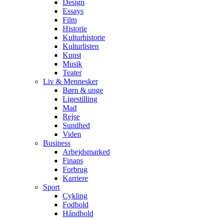
Design
Essays
Film
Historie
Kulturhistorie
Kulturlisten
Kunst
Musik
Teater
Liv & Mennesker
Børn & unge
Ligestilling
Mad
Rejse
Sundhed
Viden
Business
Arbejdsmarked
Finans
Forbrug
Karriere
Sport
Cykling
Fodbold
Håndbold