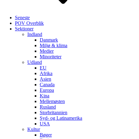
Seneste
POV Overblik
Sektioner
Indland
Danmark
Miljø & klima
Medier
Minoriteter
Udland
EU
Afrika
Asien
Canada
Europa
Kina
Mellemøsten
Rusland
Storbritannien
Syd- og Latinamerika
USA
Kultur
Bøger