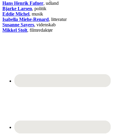
Hans Henrik Fafner
, udland
Bjarke Larsen
, politik
Eddie Michel
, musik
Isabella Miehe-Renard
, litteratur
Susanne Sayers
, videnskab
Mikkel Stolt
, filmredaktør