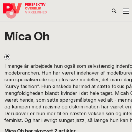
Gå
Skip
Gå
Head
direkte
til
direkte
til
indhold
til
Højr
primær
footer
Søg
på
navigation
Mica Oh
POV
International
I mange år arbejdede hun også som selvstændig indenf
modebranchen. Hun har været indehaver af modelbure
som specialiserede sig i plus size modeller, det man i d
”curvy fashion”. Hun ønskede hermed at sætte fokus på
mangfoldigheden blandt kvinder i det hele taget. Micah O
været hende, som satte spørgsmålstegn ved alt - menn
og kampen mod racisme og diskrimination har været en l
Derudover er hun mor til en næsten voksen søn og inter
feminist. Og har i øvrigt sunget jazz, så længe hun kan 
Mica Oh har skrevet 2 artikler.