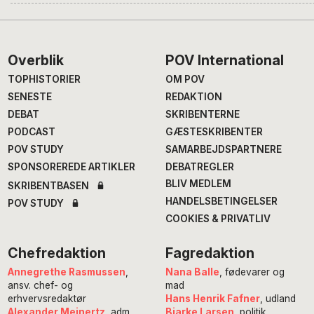
Footer
Overblik
POV International
TOPHISTORIER
OM POV
SENESTE
REDAKTION
DEBAT
SKRIBENTERNE
PODCAST
GÆSTESKRIBENTER
POV STUDY
SAMARBEJDSPARTNERE
SPONSOREREDE ARTIKLER
DEBATREGLER
BLIV MEDLEM
SKRIBENTBASEN
HANDELSBETINGELSER
POV STUDY
COOKIES & PRIVATLIV
Chefredaktion
Fagredaktion
Annegrethe Rasmussen
,
Nana Balle
, fødevarer og
ansv. chef- og
mad
erhvervsredaktør
Hans Henrik Fafner
, udland
Alexander Meinertz
, adm.
Bjarke Larsen
, politik