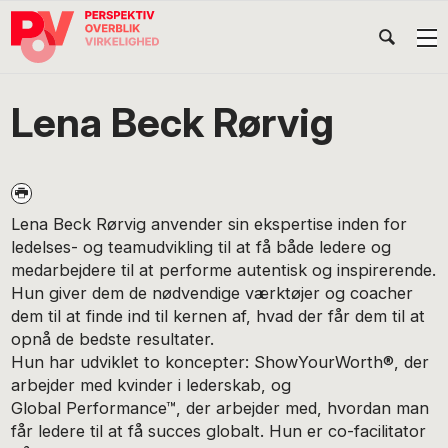
Gå
Skip
Gå
Head
direkte
til
direkte
til
indhold
til
Højr
primær
footer
Søg
på
navigation
Lena Beck Rørvig
POV
International
Lena Beck Rørvig anvender sin ekspertise inden for
ledelses- og teamudvikling til at få både ledere og
medarbejdere til at performe autentisk og inspirerende.
Hun giver dem de nødvendige værktøjer og coacher
dem til at finde ind til kernen af, hvad der får dem til at
opnå de bedste resultater.
Hun har udviklet to koncepter: ShowYourWorth®, der
arbejder med kvinder i lederskab, og
Global Performance™, der arbejder med, hvordan man
får ledere til at få succes globalt. Hun er co-facilitator