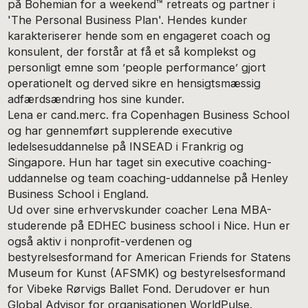
på Bohemian for a weekend™ retreats og partner i
'The Personal Business Plan'. Hendes kunder
karakteriserer hende som en engageret coach og
konsulent, der forstår at få et så komplekst og
personligt emne som ’people performance’ gjort
operationelt og derved sikre en hensigtsmæssig
adfærdsændring hos sine kunder.
Lena er cand.merc. fra Copenhagen Business School
og har gennemført supplerende executive
ledelsesuddannelse på INSEAD i Frankrig og
Singapore. Hun har taget sin executive coaching-
uddannelse og team coaching-uddannelse på Henley
Business School i England.
Ud over sine erhvervskunder coacher Lena MBA-
studerende på EDHEC business school i Nice. Hun er
også aktiv i nonprofit-verdenen og
bestyrelsesformand for American Friends for Statens
Museum for Kunst (AFSMK) og bestyrelsesformand
for Vibeke Rørvigs Ballet Fond. Derudover er hun
Global Advisor for organisationen WorldPulse.