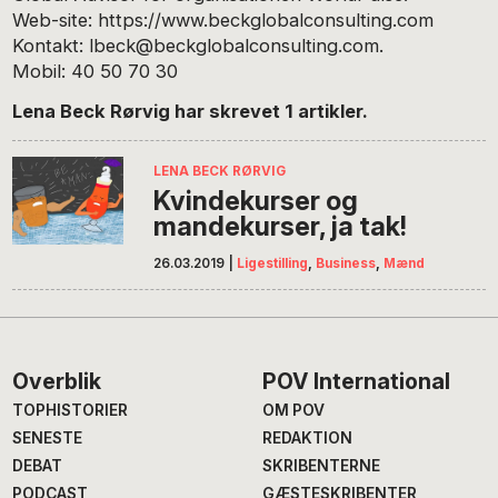
Web-site: https://www.beckglobalconsulting.com
Kontakt: lbeck@beckglobalconsulting.com.
Mobil: 40 50 70 30
Lena Beck Rørvig har skrevet 1 artikler.
LENA BECK RØRVIG
Kvindekurser og
mandekurser, ja tak!
26.03.2019
|
Ligestilling
,
Business
,
Mænd
Footer
Overblik
POV International
TOPHISTORIER
OM POV
SENESTE
REDAKTION
DEBAT
SKRIBENTERNE
PODCAST
GÆSTESKRIBENTER