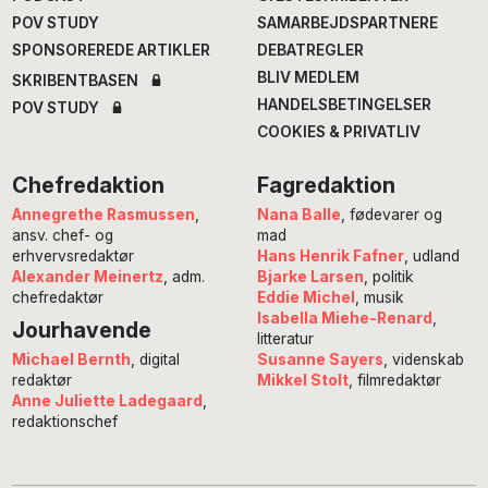
POV STUDY
SAMARBEJDSPARTNERE
SPONSOREREDE ARTIKLER
DEBATREGLER
BLIV MEDLEM
SKRIBENTBASEN
HANDELSBETINGELSER
POV STUDY
COOKIES & PRIVATLIV
Chefredaktion
Fagredaktion
Annegrethe Rasmussen
,
Nana Balle
, fødevarer og
ansv. chef- og
mad
erhvervsredaktør
Hans Henrik Fafner
, udland
Alexander Meinertz
, adm.
Bjarke Larsen
, politik
chefredaktør
Eddie Michel
, musik
Isabella Miehe-Renard
,
Jourhavende
litteratur
Susanne Sayers
, videnskab
Michael Bernth
, digital
Mikkel Stolt
, filmredaktør
redaktør
Anne Juliette Ladegaard
,
redaktionschef