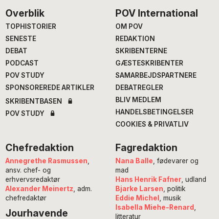
Footer
Overblik
POV International
TOPHISTORIER
OM POV
SENESTE
REDAKTION
DEBAT
SKRIBENTERNE
PODCAST
GÆSTESKRIBENTER
POV STUDY
SAMARBEJDSPARTNERE
SPONSOREREDE ARTIKLER
DEBATREGLER
BLIV MEDLEM
SKRIBENTBASEN
HANDELSBETINGELSER
POV STUDY
COOKIES & PRIVATLIV
Chefredaktion
Fagredaktion
Annegrethe Rasmussen
,
Nana Balle
, fødevarer og
ansv. chef- og
mad
erhvervsredaktør
Hans Henrik Fafner
, udland
Alexander Meinertz
, adm.
Bjarke Larsen
, politik
chefredaktør
Eddie Michel
, musik
Isabella Miehe-Renard
,
Jourhavende
litteratur