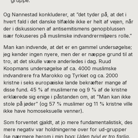
gruppe.
Og Nannestad konkluderer, at ”det tyder på, at det i
hvert fald i det danske tilfælde ikke er helt af vejen, når
der i diskussionen af antisemitismens genopblussen
især fokuseres på muslimske indvandrermiljøers rolle.”
Man kan indvende, at det er en gammel undersøgelse;
jeg kender ingen nyere, men der er næppe grund til at
tro, at det skulle være anderledes i dag. Ruud
Koopmans undersøgelse af ca. 4000 muslimske
indvandrere fra Marokko og Tyrkiet og ca. 2000
kristne i seks europæiske lande bekræfter mange af
disse fund. 45 % af muslimerne og 9 % af de kristne
erklærede sig enige i påstanden om, at ”Man kan ikke
stole på jøder” (og 57 % muslimer og 11 % kristne ville
ikke have homoseksuelle venner).
Som forventet gjaldt, at jo mere fundamentalistisk, des
mere negativ var holdningerne over for ud-grupper
(se nærmere herom i min bog:
Uden tvivl er tro farlig
.