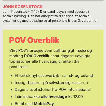
JOHN ROSENSTOCK
John Rosenstock (f. 1941) er cand. psych. med speciale i
socialpsykologi. Han har arbejdet med analyse af sociale
systemer og med udvælgelse af personale til den 3. verden for
Mellemfolkeligt Samvirke, Danida og Oxfam Ibis. Efter sin
pensionering har han genoptaget sin gamle interesse for ekstreme
religiøse og politiske bevægelser (han skrev psykologi-speciale
POV Overblik
om nazisme). Hans bog om fundamentalismens psykologi (”Uden
tvivl er tro farlig”) udkom i 2017 og er blevet positivt anmeldt, bl.a.
med fire hjerter i Politiken
Støt POV’s arbejde som uafhængigt medie og
modtag
POV Overblik
samt dagens udvalgte
tophistorier alle hverdage, direkte i din
postkasse.
Et kritisk nyhedsoverblik fra ind- og udland
Indsigt baseret på selvstændig research
Dagens tophistorier fra POV International
I din indbakke
alle hverdage
kl. 12.00
Betal med
MobilePay