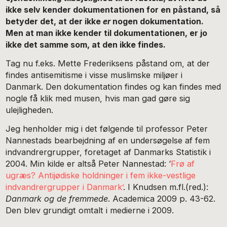
ikke selv kender dokumentationen for en påstand, så
betyder det, at der ikke
er
nogen dokumentation.
Men at man ikke kender til dokumentationen, er jo
ikke det samme som, at den ikke findes.
Tag nu f.eks. Mette Frederiksens påstand om, at der
findes antisemitisme i visse muslimske miljøer i
Danmark. Den dokumentation findes og kan findes med
nogle få klik med musen, hvis man gad gøre sig
ulejligheden.
Jeg henholder mig i det følgende til professor Peter
Nannestads bearbejdning af en undersøgelse af fem
indvandrergrupper, foretaget af Danmarks Statistik i
2004. Min kilde er altså Peter Nannestad: ‘
Frø af
ugræs? Antijødiske holdninger i fem ikke-vestlige
indvandrergrupper i Danmark’
. I Knudsen m.fl.(red.):
Danmark og de fremmede
. Academica 2009 p. 43-62.
Den blev grundigt omtalt i medierne i 2009.