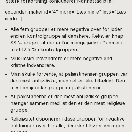
I stærk forkortning konkluderer Nannestad bl.a.:
[expander_maker id=”4″ more=”Læs mere” less=”Læs
mindre”]
Alle fem grupper er mere negative over for jøder
end en kontrolgruppe af danskere. F.eks. er knap
33 % enige i, at der er for mange jøder i Danmark
mod 12.5 % i kontrolgruppen.
Muslimske indvandrere er mere negative end
kristne indvandrere.
Man skulle forvente, at palæstinenser-gruppen var
den mest antijødiske, men det er ikke tilfældet. Den
mest antijødiske gruppe er pakistanerne.
At pakistanerne er den mest antijødiske gruppe
hænger sammen med, at den er den mest religiøse
gruppe.
Religiøsitet disponerer i disse grupper for negative
holdninger over for alle, der ikke tilhører ens egen