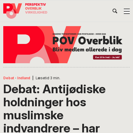
Gå
Skip
Gå
Head
direkte
til
direkte
til
indhold
til
Højr
primær
footer
Søg
på
navigation
POV
International
Debat
·
Indland
|
Læsetid
3
min.
Debat: Antijødiske
holdninger hos
muslimske
indvandrere – har