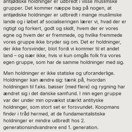
antijødiske holdninger er udbredt i visse muslimske
grupper. Det kommer næppe bag på nogen, at
antijødiske holdninger er udbredt i mange muslimske
lande og i løbet af socialiseringen lærer vi, hvad der er
rigtigt og forkert, godt og skidt, hvem der er vores
egne og hvem der er fremmede, og hvilke fremmede
vores gruppe ikke bryder sig om. Det er holdninger,
der ikke forsvinder, blot fordi vi kommer til et andet
land – og især ikke, hvis vi kun omgås folk fra vores
egen gruppe, som har de samme holdninger med sig.
Men holdninger er ikke statiske og uforanderlige.
Holdninger kan ændre sig: tænk på, hvordan
holdningen til f.eks. bøsser (med flere) og rygning har
ændret sig i det danske samfund. I min egen gruppe
var der under min opvækst stærkt antityske
holdninger, som stort set er forsvundet. Koopmans
finder i tråd hermed, at de fundamentalistiske
holdninger er mindre udbredt hos 2.
generationsindvandrere end 1. generation.