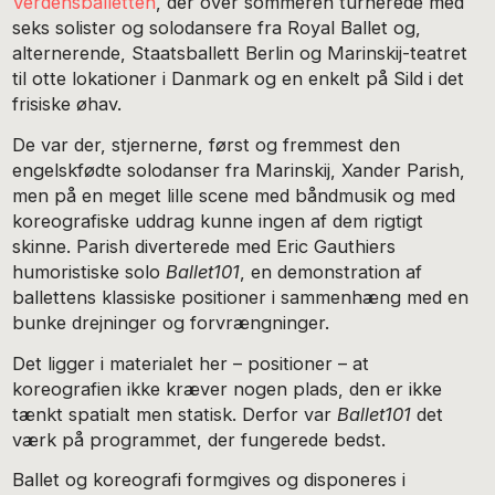
Verdensballetten
, der over sommeren turnerede med
seks solister og solodansere fra Royal Ballet og,
alternerende, Staatsballett Berlin og Marinskij-teatret
til otte lokationer i Danmark og en enkelt på Sild i det
frisiske øhav.
De var der, stjernerne, først og fremmest den
engelskfødte solodanser fra Marinskij, Xander Parish,
men på en meget lille scene med båndmusik og med
koreografiske uddrag kunne ingen af dem rigtigt
skinne. Parish diverterede med Eric Gauthiers
humoristiske solo
Ballet101
, en demonstration af
ballettens klassiske positioner i sammenhæng med en
bunke drejninger og forvrængninger.
Det ligger i materialet her – positioner – at
koreografien ikke kræver nogen plads, den er ikke
tænkt spatialt men statisk. Derfor var
Ballet101
det
værk på programmet, der fungerede bedst.
Ballet og koreografi formgives og disponeres i