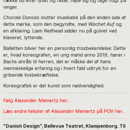
række ud efter lyset og falde, rejse sig og tage flugt på
vinger.
Chorale Dances
slutter musikalsk på den anden side af
dette mørke, som den begyndte, med
Wachet Auf
og
en afklaring. Liam Redhead sidder nu på gulvet ved
klaveret, lyttende.
Balletten bliver her en personlig trosbekendelse: Dette
er, hvad koreografen, en ung mand anno 2019, hører i
Bachs anråb til herren, det er måske del af hans
menneskelige erfaring og i hvert fald udtryk for en
gribende livsbekræftelse.
Koreografisk er det kunst som nødvendighed.
Følg Alexander Meinertz her
.
Læs andre tekster af Alexander Meinertz på POV her
.
”Danish Design”, Bellevue Teatret, Klampenborg. Til