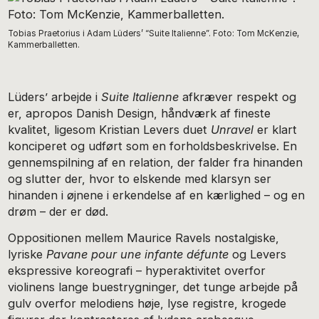
Tobias Praetorius i Adam Lüders’ “Suite Italienne”. Foto: Tom McKenzie,
Kammerballetten.
Lüders’ arbejde i
Suite Italienne
afkræver respekt og
er, apropos Danish Design, håndværk af fineste
kvalitet, ligesom Kristian Levers duet
Unravel
er klart
konciperet og udført som en forholdsbeskrivelse. En
gennemspilning af en relation, der falder fra hinanden
og slutter der, hvor to elskende med klarsyn ser
hinanden i øjnene i erkendelse af en kærlighed – og en
drøm – der er død.
Oppositionen mellem Maurice Ravels nostalgiske,
lyriske
Pavane pour une infante défunte
og Levers
ekspressive koreografi – hyperaktivitet overfor
violinens lange buestrygninger, det tunge arbejde på
gulv overfor melodiens høje, lyse registre, krogede