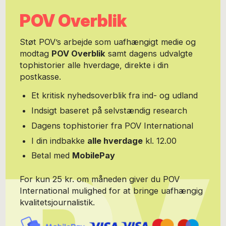
POV Overblik
Støt POV’s arbejde som uafhængigt medie og
modtag
POV Overblik
samt dagens udvalgte
tophistorier alle hverdage, direkte i din
postkasse.
Et kritisk nyhedsoverblik fra ind- og udland
Indsigt baseret på selvstændig research
Dagens tophistorier fra POV International
I din indbakke
alle hverdage
kl. 12.00
Betal med
MobilePay
For kun 25 kr. om måneden giver du POV
International mulighed for at bringe uafhængig
kvalitetsjournalistik.