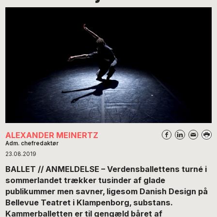
ALEXANDER MEINERTZ
Adm. chefredaktør
23.08.2019
BALLET // ANMELDELSE – Verdensballettens turné i
sommerlandet trækker tusinder af glade
publikummer men savner, ligesom Danish Design på
Bellevue Teatret i Klampenborg, substans.
Kammerballetten er til gengæld båret af