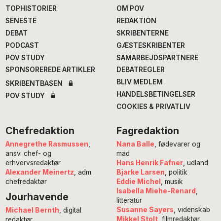
TOPHISTORIER
OM POV
SENESTE
REDAKTION
DEBAT
SKRIBENTERNE
PODCAST
GÆSTESKRIBENTER
POV STUDY
SAMARBEJDSPARTNERE
SPONSOREREDE ARTIKLER
DEBATREGLER
BLIV MEDLEM
SKRIBENTBASEN
HANDELSBETINGELSER
POV STUDY
COOKIES & PRIVATLIV
Chefredaktion
Fagredaktion
Annegrethe Rasmussen
,
Nana Balle
, fødevarer og
ansv. chef- og
mad
erhvervsredaktør
Hans Henrik Fafner
, udland
Alexander Meinertz
, adm.
Bjarke Larsen
, politik
chefredaktør
Eddie Michel
, musik
Isabella Miehe-Renard
,
Jourhavende
litteratur
Susanne Sayers
, videnskab
Michael Bernth
, digital
Mikkel Stolt
, filmredaktør
redaktør