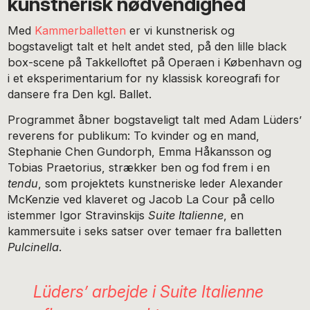
kunstnerisk nødvendighed
Med
Kammerballetten
er vi kunstnerisk og
bogstaveligt talt et helt andet sted, på den lille black
box-scene på Takkelloftet på Operaen i København og
i et eksperimentarium for ny klassisk koreografi for
dansere fra Den kgl. Ballet.
Programmet åbner bogstaveligt talt med Adam Lüders’
reverens for publikum: To kvinder og en mand,
Stephanie Chen Gundorph, Emma Håkansson og
Tobias Praetorius, strækker ben og fod frem i en
tendu
, som projektets kunstneriske leder Alexander
McKenzie ved klaveret og Jacob La Cour på cello
istemmer Igor Stravinskijs
Suite Italienne
, en
kammersuite i seks satser over temaer fra balletten
Pulcinella
.
Lüders’ arbejde i Suite Italienne