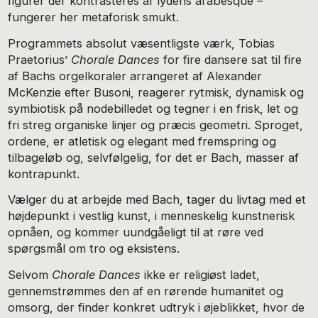
figurer der kontrasteres af lydens arabesque –
fungerer her metaforisk smukt.
Programmets absolut væsentligste værk, Tobias
Praetorius’
Chorale Dances
for fire dansere sat til fire
af Bachs orgelkoraler arrangeret af Alexander
McKenzie efter Busoni, reagerer rytmisk, dynamisk og
symbiotisk på nodebilledet og tegner i en frisk, let og
fri streg organiske linjer og præcis geometri. Sproget,
ordene, er atletisk og elegant med fremspring og
tilbageløb og, selvfølgelig, for det er Bach, masser af
kontrapunkt.
Vælger du at arbejde med Bach, tager du livtag med et
højdepunkt i vestlig kunst, i menneskelig kunstnerisk
opnåen, og kommer uundgåeligt til at røre ved
spørgsmål om tro og eksistens.
Selvom
Chorale Dances
ikke er religiøst ladet,
gennemstrømmes den af en rørende humanitet og
omsorg, der finder konkret udtryk i øjeblikket, hvor de