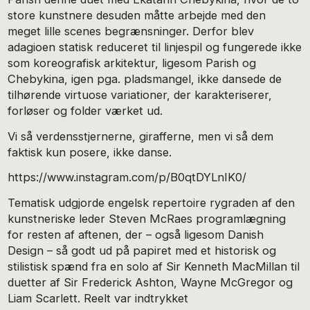
store kunstnere desuden måtte arbejde med den
meget lille scenes begrænsninger. Derfor blev
adagioen statisk reduceret til linjespil og fungerede ikke
som koreografisk arkitektur, ligesom Parish og
Chebykina, igen pga. pladsmangel, ikke dansede de
tilhørende virtuose variationer, der karakteriserer,
forløser og folder værket ud.
Vi så verdensstjernerne, girafferne, men vi så dem
faktisk kun posere, ikke danse.
https://www.instagram.com/p/B0qtDYLnIK0/
Tematisk udgjorde engelsk repertoire rygraden af den
kunstneriske leder Steven McRaes programlægning
for resten af aftenen, der – også ligesom Danish
Design – så godt ud på papiret med et historisk og
stilistisk spænd fra en solo af Sir Kenneth MacMillan til
duetter af Sir Frederick Ashton, Wayne McGregor og
Liam Scarlett. Reelt var indtrykket