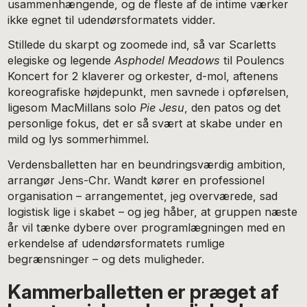
usammenhængende, og de fleste af de intime værker
ikke egnet til udendørsformatets vidder.
Stillede du skarpt og zoomede ind, så var Scarletts
elegiske og legende
Asphodel Meadows
til Poulencs
Koncert for 2 klaverer og orkester, d-mol, aftenens
koreografiske højdepunkt, men savnede i opførelsen,
ligesom MacMillans solo
Pie Jesu
, den patos og det
personlige fokus, det er så svært at skabe under en
mild og lys sommerhimmel.
Verdensballetten har en beundringsværdig ambition,
arrangør Jens-Chr. Wandt kører en professionel
organisation – arrangementet, jeg overværede, sad
logistisk lige i skabet – og jeg håber, at gruppen næste
år vil tænke dybere over programlægningen med en
erkendelse af udendørsformatets rumlige
begrænsninger – og dets muligheder.
Kammerballetten er præget af