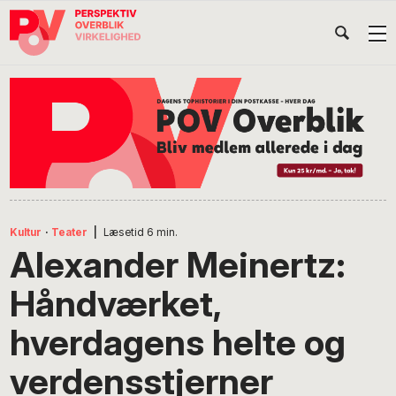
Gå
Skip
Gå
Head
direkte
til
direkte
til
indhold
til
Højr
primær
footer
Søg
på
navigation
POV
International
Kultur
·
Teater
|
Læsetid
6
min.
Alexander Meinertz:
Håndværket,
hverdagens helte og
verdensstjerner