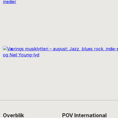
Footer
Overblik
POV International