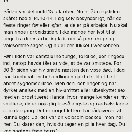
15.
Sådan var det indtil 13. oktober. Nu er åbningstiden
skåret ned til kl. 10-14. I sig selv besynderligt, når de
fleste ringer f
ør
eller
efte
r, at de er på arbejde. Nu skal
man ringe i arbejdstiden. Ikke mange har lyst til at
ringe fra deres arbejdsplads om så personlige og
voldsomme sager. Og nu er der lukket i weekenden.
Før i tiden var samtalerne tunge, fordi de, der ringede
ind, netop havde fået at vide, at de var smittede. For
30 år siden var hiv-smitte næsten den visse død. I dag
har kombinationsbehandlingen gjort det til et helt
andet sygdomsbillede. Men den, der ringer og har
dyrket analsex med en hiv-smittet eller ubeskyttet sex
med en prostitueret i lande, hvor mange kvinder er hiv-
smittede, de er nøjagtig ligeså angste og rædselsslagne
som dengang. Det er noget lettere for rådgiveren at
kunne sige: ”Ja, det var en voldsom besked, men hør
her. Du klarer den, hvis du tager en pille hver dag. Du
kan sagtens føde børn.”