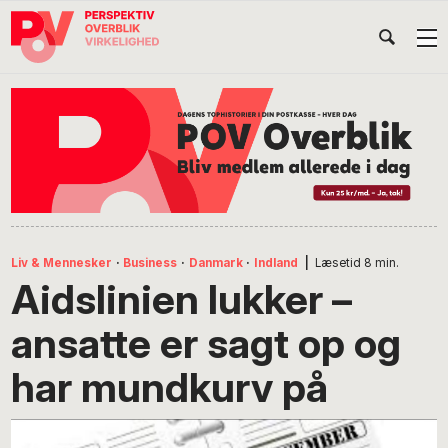
Gå
Skip
Gå
Head
direkte
til
direkte
til
indhold
til
Højr
primær
footer
Søg
på
navigation
POV
International
Liv & Mennesker
·
Business
·
Danmark
·
Indland
|
Læsetid
8
min.
Aidslinien lukker –
ansatte er sagt op og
har mundkurv på