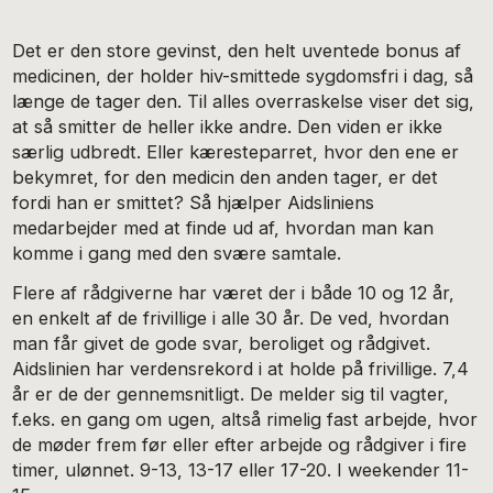
Det er den store gevinst, den helt uventede bonus af
medicinen, der holder hiv-smittede sygdomsfri i dag, så
længe de tager den. Til alles overraskelse viser det sig,
at så smitter de heller ikke andre. Den viden er ikke
særlig udbredt. Eller kæresteparret, hvor den ene er
bekymret, for den medicin den anden tager, er det
fordi han er smittet? Så hjælper Aidsliniens
medarbejder med at finde ud af, hvordan man kan
komme i gang med den svære samtale.
Flere af rådgiverne har været der i både 10 og 12 år,
en enkelt af de frivillige i alle 30 år. De ved, hvordan
man får givet de gode svar, beroliget og rådgivet.
Aidslinien har verdensrekord i at holde på frivillige. 7,4
år er de der gennemsnitligt. De melder sig til vagter,
f.eks. en gang om ugen, altså rimelig fast arbejde, hvor
de møder frem før eller efter arbejde og rådgiver i fire
timer, ulønnet. 9-13, 13-17 eller 17-20. I weekender 11-