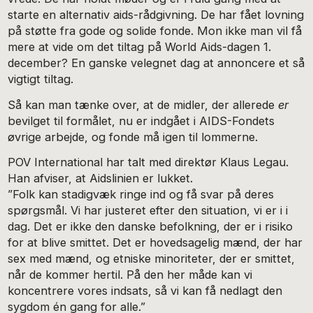
starte en alternativ aids-rådgivning. De har fået lovning
på støtte fra gode og solide fonde. Mon ikke man vil få
mere at vide om det tiltag på World Aids-dagen 1.
december? En ganske velegnet dag at annoncere et så
vigtigt tiltag.
Så kan man tænke over, at de midler, der allerede
er
bevilget til formålet, nu er indgået i AIDS-Fondets
øvrige arbejde, og fonde må igen til lommerne.
POV International har talt med direktør Klaus Legau.
Han afviser, at Aidslinien er lukket.
”Folk kan stadigvæk ringe ind og få svar på deres
spørgsmål. Vi har justeret efter den situation, vi er i i
dag. Det er ikke den danske befolkning, der er i risiko
for at blive smittet. Det er hovedsagelig mænd, der har
sex med mænd, og etniske minoriteter, der er smittet,
når de kommer hertil. På den her måde kan vi
koncentrere vores indsats, så vi kan få nedlagt den
sygdom én gang for alle.”