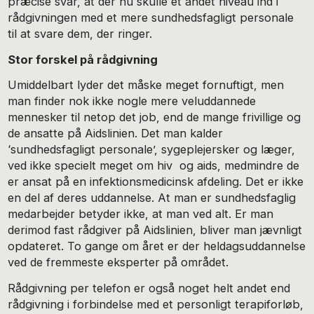
præcise svar, at der nu skulle et andet niveau ind i
rådgivningen med et mere sundhedsfagligt personale
til at svare dem, der ringer.
Stor forskel på rådgivning
Umiddelbart lyder det måske meget fornuftigt, men
man finder nok ikke nogle mere veluddannede
mennesker til netop det job, end de mange frivillige og
de ansatte på Aidslinien. Det man kalder
‘sundhedsfagligt personale’, sygeplejersker og læger,
ved ikke specielt meget om hiv og aids, medmindre de
er ansat på en infektionsmedicinsk afdeling. Det er ikke
en del af deres uddannelse. At man er sundhedsfaglig
medarbejder betyder ikke, at man ved alt. Er man
derimod fast rådgiver på Aidslinien, bliver man jævnligt
opdateret. To gange om året er der heldagsuddannelse
ved de fremmeste eksperter på området.
Rådgivning per telefon er også noget helt andet end
rådgivning i forbindelse med et personligt terapiforløb,