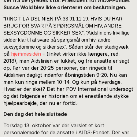
set fra de fyredes stol. Præsident for AIDS-Fondet
Susse Wold blev ikke orienteret om beslutningen.
“RING TIL AIDSLINIEN PÅ 33 91 11 19, HVIS DU HAR
BRUG FOR SVAR PÅ SPØRGSMÅL OM HIV, ANDRE
SEXSYGDOMME OG SIKKER SEX”. ”
Aidsliniens frivillige
sidder klar til at svare på spørgsmål om hiv, andre
Sådan står der stadigvæk
sexsygdomme og sikker sex”.
på
hjemmesiden
– (linket virker ikke længere, red.
2018), men Aidslinien er lukket, og tre ansatte er sagt
op. Før var der 20-25 personer, der ringede til
Aidslinien dagligt indenfor åbningstiden 9-20. Nu kan
man kun ringe mellem 10-14. Og kun på hverdage.
Hvad er der sket? Det har POV International undersøgt
og det følgende er historien om et enestående stykke
hjælpearbejde, der nu er fortid.
Den dag det hele sluttede
Torsdag 13. oktober var der varslet et kort
personalemøde for de ansatte i AIDS-Fondet. Der var