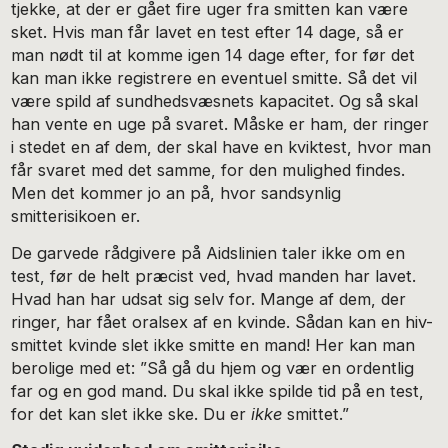
tjekke, at der er gået fire uger fra smitten kan være
sket. Hvis man får lavet en test efter 14 dage, så er
man nødt til at komme igen 14 dage efter, for før det
kan man ikke registrere en eventuel smitte. Så det vil
være spild af sundhedsvæsnets kapacitet. Og så skal
han vente en uge på svaret. Måske er ham, der ringer
i stedet en af dem, der skal have en kviktest, hvor man
får svaret med det samme, for den mulighed findes.
Men det kommer jo an på, hvor sandsynlig
smitterisikoen er.
De garvede rådgivere på Aidslinien taler ikke om en
test, før de helt præcist ved, hvad manden har lavet.
Hvad han har udsat sig selv for. Mange af dem, der
ringer, har fået oralsex af en kvinde. Sådan kan en hiv-
smittet kvinde slet ikke smitte en mand! Her kan man
berolige med et: ”Så gå du hjem og vær en ordentlig
far og en god mand. Du skal ikke spilde tid på en test,
for det kan slet ikke ske. Du er
ikke
smittet.”