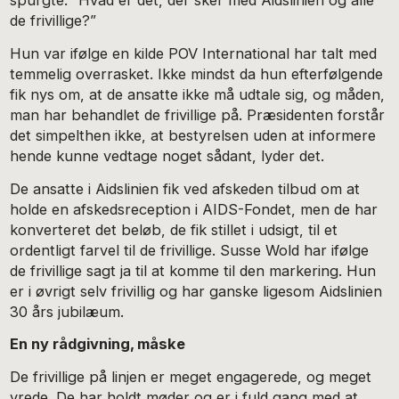
spurgte: ”Hvad er det, der sker med Aidslinien og alle
de frivillige?”
Hun var ifølge en kilde POV International har talt med
temmelig overrasket. Ikke mindst da hun efterfølgende
fik nys om, at de ansatte ikke må udtale sig, og måden,
man har behandlet de frivillige på. Præsidenten forstår
det simpelthen ikke, at bestyrelsen uden at informere
hende kunne vedtage noget sådant, lyder det.
De ansatte i Aidslinien fik ved afskeden tilbud om at
holde en afskedsreception i AIDS-Fondet, men de har
konverteret det beløb, de fik stillet i udsigt, til et
ordentligt farvel til de frivillige. Susse Wold har ifølge
de frivillige sagt ja til at komme til den markering. Hun
er i øvrigt selv frivillig og har ganske ligesom Aidslinien
30 års jubilæum.
En ny rådgivning, måske
De frivillige på linjen er meget engagerede, og meget
vrede. De har holdt møder og er i fuld gang med at