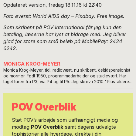
Opdateret version, fredag 18.11.16 kl 22:40
Foto øverst: World AIDS day – Pixabay. Free image.
Som skribent på POV International får jeg kun den
betaling, læserne har lyst at bidrage med. Jeg bliver
glad for store som små beløb på MobilePay: 2424
6242.
MONICA KROG-MEYER
Monica Krog-Meyer, tidl. radiovært, nu skribent, deltidspensionist
og mormor. Født 1950, programmedarbejder og studievært. Har
taget turen fra P3, via P4 og til P5. Jeg skrev i 2010 "Plus-alderen
- vi bliver jo bare ved!", der medfører mange muntre foredrag
rundt i Danmark.
POV Overblik
Støt POV’s arbejde som uafhængigt medie og
modtag
POV Overblik
samt dagens udvalgte
tophistorier alle hverdage, direkte i din