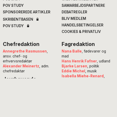
POV STUDY
SAMARBEJDSPARTNERE
SPONSOREREDE ARTIKLER
DEBATREGLER
BLIV MEDLEM
SKRIBENTBASEN
HANDELSBETINGELSER
POV STUDY
COOKIES & PRIVATLIV
Chefredaktion
Fagredaktion
Annegrethe Rasmussen
,
Nana Balle
, fødevarer og
ansv. chef- og
mad
erhvervsredaktør
Hans Henrik Fafner
, udland
Alexander Meinertz
, adm.
Bjarke Larsen
, politik
chefredaktør
Eddie Michel
, musik
Isabella Miehe-Renard
,
Jourhavende
litteratur
Susanne Sayers
, videnskab
Michael Bernth
, digital
Mikkel Stolt
, filmredaktør
redaktør
Anne Juliette Ladegaard
,
redaktionschef