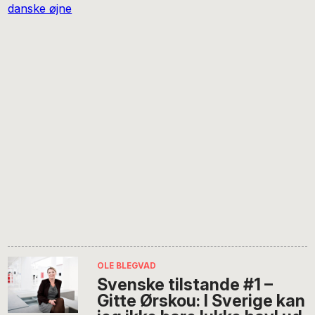
OLE BLEGVAD
Svenske tilstande #1 –
Gitte Ørskou: I Sverige kan