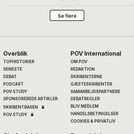
Se flere
Footer
Overblik
POV International
TOPHISTORIER
OM POV
SENESTE
REDAKTION
DEBAT
SKRIBENTERNE
PODCAST
GÆSTESKRIBENTER
POV STUDY
SAMARBEJDSPARTNERE
SPONSOREREDE ARTIKLER
DEBATREGLER
BLIV MEDLEM
SKRIBENTBASEN
HANDELSBETINGELSER
POV STUDY
COOKIES & PRIVATLIV