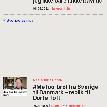
jeg ikke bare lukke bavl ud
08.05.2022
|
Europa
,
Kultur
MARIANNE STIDSEN
#MeToo-brøl fra Sverige
til Danmark – replik til
Dorte Toft
16.08.2019
|
Kultur
,
Liv & Mennesker