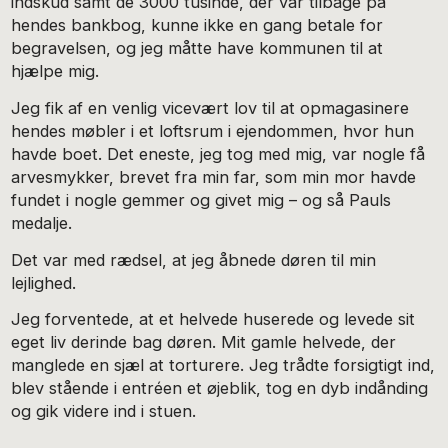
indskud samt de 3000 tusinde, der var tilbage på
hendes bankbog, kunne ikke en gang betale for
begravelsen, og jeg måtte have kommunen til at
hjælpe mig.
Jeg fik af en venlig vicevært lov til at opmagasinere
hendes møbler i et loftsrum i ejendommen, hvor hun
havde boet. Det eneste, jeg tog med mig, var nogle få
arvesmykker, brevet fra min far, som min mor havde
fundet i nogle gemmer og givet mig – og så Pauls
medalje.
Det var med rædsel, at jeg åbnede døren til min
lejlighed.
Jeg forventede, at et helvede huserede og levede sit
eget liv derinde bag døren. Mit gamle helvede, der
manglede en sjæl at torturere. Jeg trådte forsigtigt ind,
blev stående i entréen et øjeblik, tog en dyb indånding
og gik videre ind i stuen.