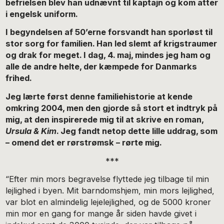
befrielsen blev han udnævnt til kaptajn og kom atter
i engelsk uniform.
I begyndelsen af 50’erne forsvandt han sporløst til
stor sorg for familien. Han led slemt af krigstraumer
og drak for meget. I dag, 4. maj, mindes jeg ham og
alle de andre helte, der kæmpede for Danmarks
frihed.
Jeg lærte først denne familiehistorie at kende
omkring 2004, men den gjorde så stort et indtryk på
mig, at den inspirerede mig til at skrive en roman,
Ursula & Kim
. Jeg fandt netop dette lille uddrag, som
– omend det er rørstrømsk – rørte mig.
***
“Efter min mors begravelse flyttede jeg tilbage til min
lejlighed i byen. Mit barndomshjem, min mors lejlighed,
var blot en almindelig lejelejlighed, og de 5000 kroner
min mor en gang for mange år siden havde givet i