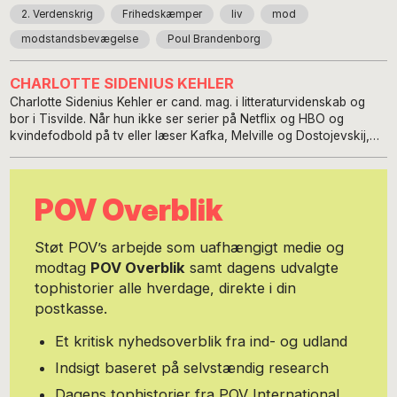
2. Verdenskrig
Frihedskæmper
liv
mod
modstandsbevægelse
Poul Brandenborg
CHARLOTTE SIDENIUS KEHLER
Charlotte Sidenius Kehler er cand. mag. i litteraturvidenskab og
bor i Tisvilde. Når hun ikke ser serier på Netflix og HBO og
kvindefodbold på tv eller læser Kafka, Melville og Dostojevskij,
maler hun og har flere udstillinger på samvittigheden. Samtidig er
hun nærmest født med en fodbold på tåspidserne og har bl.a.
spillet på Virum-Sorgenfri Boldklubs førstehold og udvalgte hold.
POV Overblik
Hun er født i 1965, har skrevet debatindlæg i dagbladene og fem
bøger, heriblandt romanen ‘Brændt af solen’.
Støt POV’s arbejde som uafhængigt medie og
modtag
POV Overblik
samt dagens udvalgte
tophistorier alle hverdage, direkte i din
postkasse.
Et kritisk nyhedsoverblik fra ind- og udland
Indsigt baseret på selvstændig research
Dagens tophistorier fra POV International