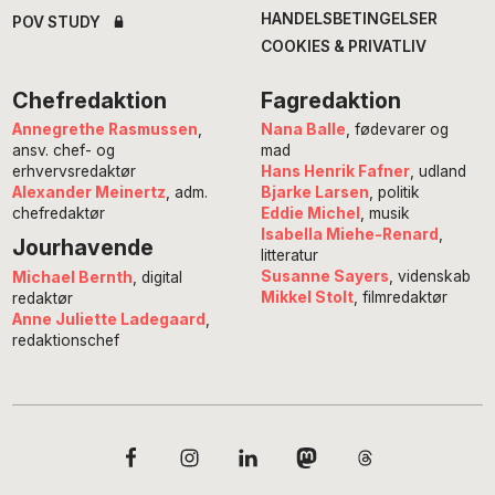
HANDELSBETINGELSER
POV STUDY
COOKIES & PRIVATLIV
Chefredaktion
Fagredaktion
Annegrethe Rasmussen
,
Nana Balle
, fødevarer og
ansv. chef- og
mad
erhvervsredaktør
Hans Henrik Fafner
, udland
Alexander Meinertz
, adm.
Bjarke Larsen
, politik
chefredaktør
Eddie Michel
, musik
Isabella Miehe-Renard
,
Jourhavende
litteratur
Susanne Sayers
, videnskab
Michael Bernth
, digital
Mikkel Stolt
, filmredaktør
redaktør
Anne Juliette Ladegaard
,
redaktionschef