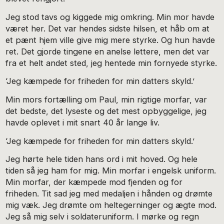
Jeg stod tavs og kiggede mig omkring. Min mor havde
været her. Det var hendes sidste hilsen, et håb om at
et pænt hjem ville give mig mere styrke. Og hun havde
ret. Det gjorde tingene en anelse lettere, men det var
fra et helt andet sted, jeg hentede min fornyede styrke.
‘Jeg kæmpede for friheden for min datters skyld.’
Min mors fortælling om Paul, min rigtige morfar, var
det bedste, det lyseste og det mest opbyggelige, jeg
havde oplevet i mit snart 40 år lange liv.
‘Jeg kæmpede for friheden for min datters skyld.’
Jeg hørte hele tiden hans ord i mit hoved. Og hele
tiden så jeg ham for mig. Min morfar i engelsk uniform.
Min morfar, der kæmpede mod fjenden og for
friheden. Tit sad jeg med medaljen i hånden og drømte
mig væk. Jeg drømte om heltegerninger og ægte mod.
Jeg så mig selv i soldateruniform. I mørke og regn