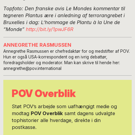
Topfoto: Den franske avis Le Mondes kommentar til
tegneren
Plantu
s ære i anledning af terrorangrebet i
Bruxelles i dag: L’hommage de Plantu à la Une de
“Monde”
http://bit.ly/1pwJF6R
ANNEGRETHE RASMUSSEN
Annegrethe Rasmussen er chefredaktør for og medstifter af POV.
Hun er også USA-korrespondent og en ivrig debattør,
foredragsholder og moderator. Man kan skrive til hende her:
annegrethe@pov.international
POV Overblik
Støt POV’s arbejde som uafhængigt medie og
modtag
POV Overblik
samt dagens udvalgte
tophistorier alle hverdage, direkte i din
postkasse.