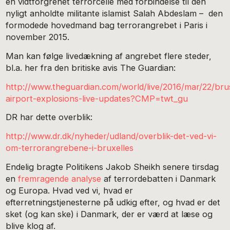
en vidtforgrenet terrorcelle med forbindelse til den
nyligt anholdte militante islamist Salah Abdeslam – den
formodede hovedmand bag terrorangrebet i Paris i
november 2015.
Man kan følge livedækning af angrebet flere steder,
bl.a. her fra den britiske avis The Guardian:
http://www.theguardian.com/world/live/2016/mar/22/bru
airport-explosions-live-updates?CMP=twt_gu
DR har dette overblik:
http://www.dr.dk/nyheder/udland/overblik-det-ved-vi-
om-terrorangrebene-i-bruxelles
Endelig bragte Politikens Jakob Sheikh senere tirsdag
en
fremragende analyse
af terrordebatten i Danmark
og Europa. Hvad ved vi, hvad er
efterretningstjenesterne på udkig efter, og hvad er det
sket (og kan ske) i Danmark, der er værd at læse og
blive klog af.