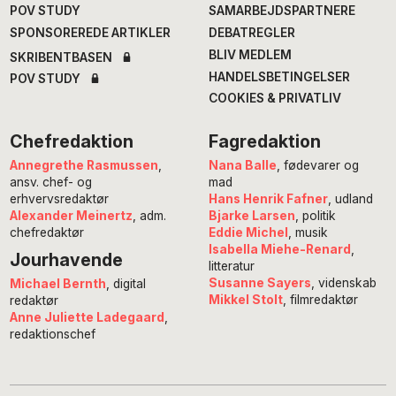
POV STUDY
SAMARBEJDSPARTNERE
SPONSOREREDE ARTIKLER
DEBATREGLER
BLIV MEDLEM
SKRIBENTBASEN
HANDELSBETINGELSER
POV STUDY
COOKIES & PRIVATLIV
Chefredaktion
Fagredaktion
Annegrethe Rasmussen
,
Nana Balle
, fødevarer og
ansv. chef- og
mad
erhvervsredaktør
Hans Henrik Fafner
, udland
Alexander Meinertz
, adm.
Bjarke Larsen
, politik
chefredaktør
Eddie Michel
, musik
Isabella Miehe-Renard
,
Jourhavende
litteratur
Susanne Sayers
, videnskab
Michael Bernth
, digital
Mikkel Stolt
, filmredaktør
redaktør
Anne Juliette Ladegaard
,
redaktionschef